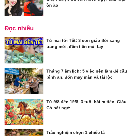
ồn ào
Đọc nhiều
Từ mai tới Tết: 3 con giáp đời sang
trang mới, đếm tiền mỏi tay
Tháng 7 âm lịch: 5 việc nên làm để cầu
bình an, đón may mắn và tài lộc
Từ 9/8 đến 19/8, 3 tuổi hái ra tiền, Giàu
Có bất ngờ
Trắc nghiệm chọn 1 chiếc lá