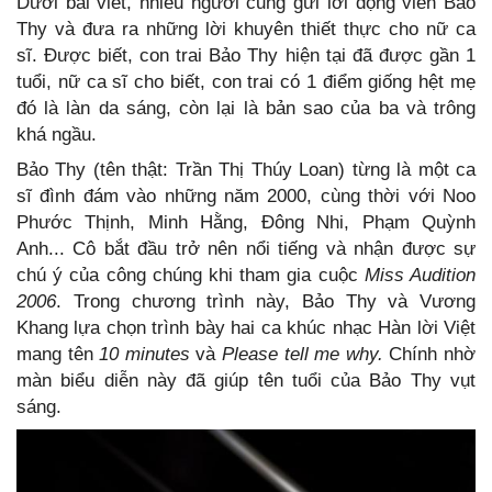
Dưới bài viết, nhiều người cũng gửi lời động viên Bảo
Thy và đưa ra những lời khuyên thiết thực cho nữ ca
sĩ. Được biết, con trai Bảo Thy hiện tại đã được gần 1
tuổi, nữ ca sĩ cho biết, con trai có 1 điểm giống hệt mẹ
đó là làn da sáng, còn lại là bản sao của ba và trông
khá ngầu.
Bảo Thy (tên thật: Trần Thị Thúy Loan) từng là một ca
sĩ đình đám vào những năm 2000, cùng thời với Noo
Phước Thịnh, Minh Hằng, Đông Nhi, Phạm Quỳnh
Anh... Cô bắt đầu trở nên nổi tiếng và nhận được sự
chú ý của công chúng khi tham gia cuộc
Miss Audition
2006
. Trong chương trình này, Bảo Thy và Vương
Khang lựa chọn trình bày hai ca khúc nhạc Hàn lời Việt
mang tên
10 minutes
và
Please tell me why.
Chính nhờ
màn biểu diễn này đã giúp tên tuổi của Bảo Thy vụt
sáng.