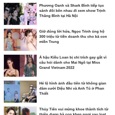
Phương Oanh và Shark Bình tiếp tục
sánh đôi bên nhau đi xem show Trịnh
Thăng Bình tại Hà Nội
Giữ đúng lời hứa, Ngọc Trinh ủng hộ
300 triệu từ tiền doanh thu cho bà con
miền Trung
Á hậu Kiều Loan bị chỉ trích gay gắt vì
câu hỏi dành cho Mai Ngô tại Miss
Grand Vietnam 2022
Hé lộ hình ảnh đầu tiên từ không gian
đám cưới Diệu Nhi và Anh Tú ở Phan
Thiết
Thủy Tiên vui mừng khoe thành tích từ
thiện được bà con khen ngợi sau loạt