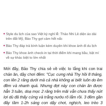
Style du lịch của sao Việt kỳ nghỉ lễ: Thảo Nhi Lê diện áo dài
trên đất Mỹ, Bảo Thy gợi cảm hết nấc
Bảo Thy đáp trả bình luận kém duyên khi khoe ảnh đi du lịch
Bảo Thy khoe ảnh check-in tại thời điểm khi mang bầu, bật mí
về sự khác biệt to lớn nhất
Mới đây, Bảo Thy chia sẻ về việc lo lắng khi con trai
chán ăn, dậy chơi đêm:
''Cục cưng nhà Thy hồi 8 tháng,
con lên 2 răng dưới mà cả nhà không ai biết luôn do êm
đềm và nhanh quá. Nhưng đợt này con chán ăn được
hẳn 3 tuần, doạ mọc 2 răng trên mãi vẫn chưa thấy nứt
lợi dù đã thấy cứng và trắng nướu rõ lắm rồi. 3 đêm gần
đây tầm 1-2h sáng con dậy chơi, nghịch, leo trèo 3