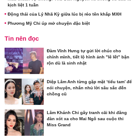
kịch liệt 1 tuần
Động thái của Lý Nhã Kỳ giữa lúc bị réo tên khắp MXH
Phương Mỹ Chi úp mở chuyện đặc biệt
Tin nên đọc
Đàm Vĩnh Hưng tự gửi lời chúc cho
chính mình, tiết lộ hình ảnh "lê lết" bận
rộn dù là sinh nhật
Diệp Lâm Anh từng gặp mặt ‘tiểu tam’ để
nói chuyện, nhắn nhủ lời sâu sắc đến
chồng cũ
Lâm Khánh Chi gây tranh cãi khi đăng
đàn xót xa cho Mai Ngô sau cuộc thi
Miss Grand