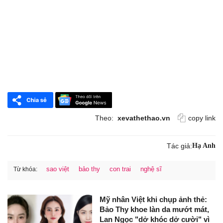
Theo:
xevathethao.vn
copy link
Tác giả:
Hạ Anh
sao việt
bảo thy
con trai
nghệ sĩ
Từ khóa:
Mỹ nhân Việt khi chụp ảnh thẻ:
Bảo Thy khoe làn da mướt mát,
Lan Ngọc "dở khóc dở cười" vì