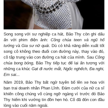
Song song với sự nghiệp ca hát, Bảo Thy còn ghi dấu
ấn với phim điện ảnh:
Công chúa teen và ngũ hổ
tướng
và
Gia sư nữ quái
. Dù có khả năng diễn xuất tốt
song cô không theo đuổi con đường này, thay vào đó,
cô tập trung vào con đường ca hát của mình. Sau
Công
chúa bong bóng
, Bảo Thy tiếp tục để lại ấn tượng với
những ca khúc
Gạt đi nước mắt, Ngốc nghếch, Đa nghi,
Em sai...
Năm 2019, Bảo Thy bất ngờ tuyên bố lên xe hoa với
bạn trai doanh nhân Phan Lĩnh. Đám cưới của nữ ca sĩ
khiến công chúng vô cùng ngỡ ngàng vì trước đó Bảo
Thy hiếm khi vướng tin đồn hẹn hò. Cô đã đón con đầu
lòng vào cuối năm ngoái.