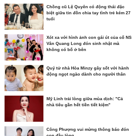
Chồng cũ Lệ Quyên có động thái đặc
biệt giữa tin đồn chia tay tình trẻ kém 27
tuổi
Xót xa với hình ảnh con gái út của cố NS
Vân Quang Long đón sinh nhật mà
không có bố ở bên
Quý tử nhà Hòa Minzy gây sốt với hành
động ngọt ngào dành cho người thân
Mỹ Linh trải lòng giữa mùa dịch: "Cả
nhà tiêu gần hết tiền tiết kiệm"
Công Phượng vui mừng thông báo đón
con đầu lòng