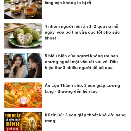
láng mịn không lo bị rỗ
4 nhóm người nên ăn 1–2 quả na mỗi
ngày, vừa bổ tim vừa cực tốt cho sức
khỏe!
5 biểu hiện của người không ưa bạn
nhưng ngoài mặt vẫn rất vui vẻ: Dấu
hiệu thứ 3 nhiều người dễ bỏ qua
Ăn Lộc Thánh cho, 3 con giáp Lương
tăng - thưởng đến liên tục
Kể từ 1/8: 3 con giáp thoát khổ đời sang
trang