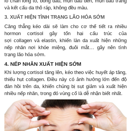
lỗ chân lông to, bóng dầu, mụn đầu đen, mụn đầu trắng
và kết cấu da thô ráp, không đều màu.
3. XUẤT HIỆN TÌNH TRẠNG LÃO HÓA SỚM
Căng thẳng kéo dài sẽ làm cho cơ thể tiết ra nhiều
hormon cortisol gây tổn hại cấu trúc của
sợi collagen và elastin, khiến làn da xuất hiện những
nếp nhăn nơi khóe miệng, đuôi mắt… gây nên tình
trạng lão hóa sớm.
4. NẾP NHĂN XUẤT HIỆN SỚM
Khi lượng cortisol tăng lên, kéo theo việc huyết áp tăng,
thiếu hụt collagen. Điều này có ảnh hưởng lớn đến độ
đàn hồi trên da, khiến chúng bị sụt giảm và xuất hiện
nhiều nếp nhăn, trong đó vùng cổ là dễ nhận biết nhất.