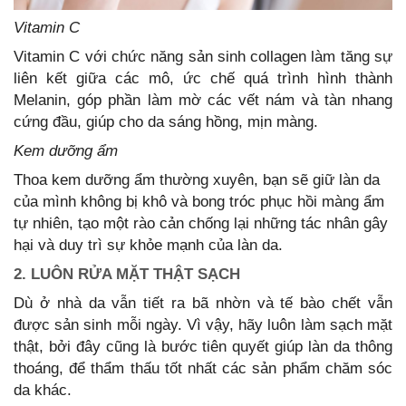
Vitamin C
Vitamin C với chức năng sản sinh collagen làm tăng sự
liên kết giữa các mô, ức chế quá trình hình thành
Melanin, góp phần làm mờ các vết nám và tàn nhang
cứng đầu, giúp cho da sáng hồng, mịn màng.
Kem dưỡng ẩm
Thoa kem dưỡng ẩm thường xuyên, bạn sẽ giữ làn da
của mình không bị khô và bong tróc phục hồi màng ẩm
tự nhiên, tạo một rào cản chống lại những tác nhân gây
hại và duy trì sự khỏe mạnh của làn da.
2. LUÔN RỬA MẶT THẬT SẠCH
Dù ở nhà da vẫn tiết ra bã nhờn và tế bào chết vẫn
được sản sinh mỗi ngày. Vì vậy, hãy luôn làm sạch mặt
thật, bởi đây cũng là bước tiên quyết giúp làn da thông
thoáng, để thẩm thấu tốt nhất các sản phẩm chăm sóc
da khác.