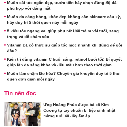
Muốn cắt tóc ngắn đẹp, trước tiên hãy chọn đúng độ dài
phù hợp với dáng mặt
Muốn da căng bóng, khỏe đẹp không cần skincare cầu kỳ,
hãy duy trì 5 thói quen này mỗi ngày
5 kiểu tóc ngang vai giúp phụ nữ U40 trẻ ra vài tuổi, sang
trọng và dễ chăm sóc
Vitamin B1 có thực sự giúp tóc mọc nhanh khi dùng để gội
đầu?
Kiên trì dùng vitamin C buổi sáng, retinol buổi tối: Bí quyết
giúp làn da sáng khỏe và đều màu hơn theo thời gian
Muốn làm chậm lão hóa? Chuyên gia khuyên duy trì 5 thói
quen đơn giản mỗi ngày
Tin nên đọc
Ưng Hoàng Phúc được bà xã Kim
Cương tự tay chuẩn bị tiệc sinh nhật
mừng tuổi 40 đầy ấm áp