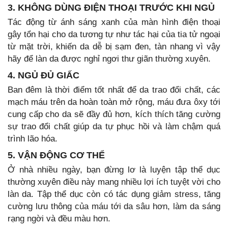
3. KHÔNG DÙNG ĐIỆN THOẠI TRƯỚC KHI NGỦ
Tác động từ ánh sáng xanh của màn hình điện thoại
gây tổn hại cho da tương tự như tác hại của tia tử ngoại
từ mặt trời, khiến da dễ bị sạm đen, tàn nhang vì vậy
hãy để làn da được nghỉ ngơi thư giãn thường xuyên.
4. NGỦ ĐỦ GIẤC
Ban đêm là thời điểm tốt nhất để da trao đổi chất, các
mạch máu trên da hoàn toàn mở rộng, máu đưa ôxy tới
cung cấp cho da sẽ đầy đủ hơn, kích thích tăng cường
sự trao đổi chất giúp da tự phục hồi và làm chậm quá
trình lão hóa.
5. VẬN ĐỘNG CƠ THỂ
Ở nhà nhiều ngày, bạn đừng lơ là luyện tập thể dục
thường xuyên điều này mang nhiều lợi ích tuyệt vời cho
làn da. Tập thể dục còn có tác dụng giảm stress, tăng
cường lưu thông của máu tới da sâu hơn, làm da sáng
rạng ngời và đều màu hơn.