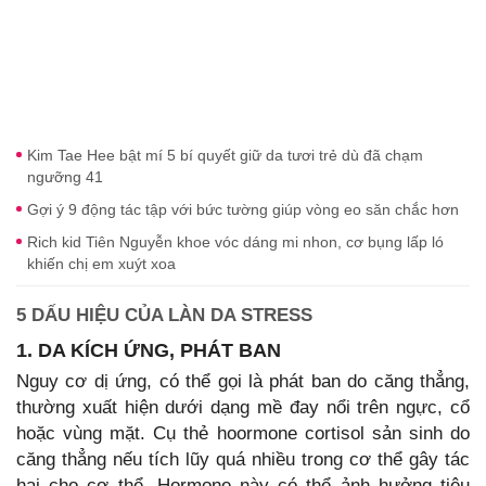
Kim Tae Hee bật mí 5 bí quyết giữ da tươi trẻ dù đã chạm
ngưỡng 41
Gợi ý 9 động tác tập với bức tường giúp vòng eo săn chắc hơn
Rich kid Tiên Nguyễn khoe vóc dáng mi nhon, cơ bụng lấp ló
khiến chị em xuýt xoa
5 DẤU HIỆU CỦA LÀN DA STRESS
1. DA KÍCH ỨNG, PHÁT BAN
Nguy cơ dị ứng, có thể gọi là phát ban do căng thẳng,
thường xuất hiện dưới dạng mề đay nổi trên ngực, cổ
hoặc vùng mặt. Cụ thẻ hoormone cortisol sản sinh do
căng thẳng nếu tích lũy quá nhiều trong cơ thể gây tác
hại cho cơ thể. Hormone này có thể ảnh hưởng tiêu