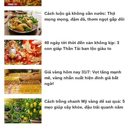
Cách luộc gà không cần nước: Thịt
mọng mọng, đậm đà, thơm ngọt gấp đôi
40 ngày tới thời đến cản không kịp: 3
con giáp Thần Tài ban lộc giàu to
Giá vàng hôm nay 31/7: Vọt tăng mạnh
mẽ, vàng nhẫn xuất hiện đỉnh giá bất
ngờ!
Cách trồng chanh Mỹ vàng để sai quả: 5
mẹo giúp cây khỏe, đậu trái quanh năm