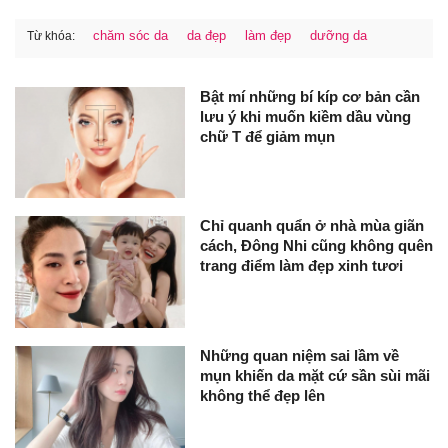
chăm sóc da
da đẹp
làm đẹp
dưỡng da
Từ khóa:
Bật mí những bí kíp cơ bản cần
lưu ý khi muốn kiềm dầu vùng
chữ T để giảm mụn
Chỉ quanh quẩn ở nhà mùa giãn
cách, Đông Nhi cũng không quên
trang điểm làm đẹp xinh tươi
Những quan niệm sai lầm về
mụn khiến da mặt cứ sần sùi mãi
không thể đẹp lên