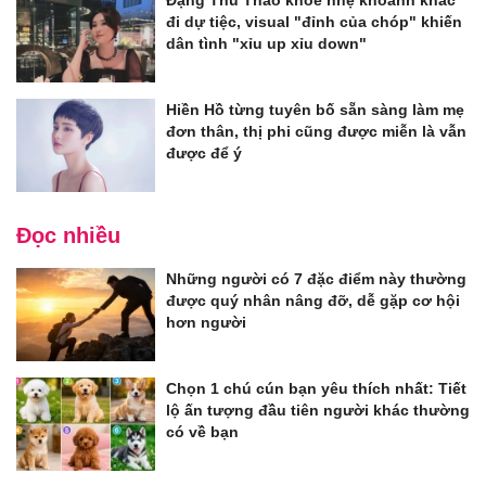
Đặng Thu Thảo khoe nhẹ khoảnh khắc
đi dự tiệc, visual "đỉnh của chóp" khiến
dân tình "xỉu up xỉu down"
Hiền Hồ từng tuyên bố sẵn sàng làm mẹ
đơn thân, thị phi cũng được miễn là vẫn
được để ý
Đọc nhiều
Những người có 7 đặc điểm này thường
được quý nhân nâng đỡ, dễ gặp cơ hội
hơn người
Chọn 1 chú cún bạn yêu thích nhất: Tiết
lộ ấn tượng đầu tiên người khác thường
có về bạn