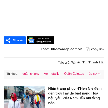
Theo:
khoevadep.com.vn
copy link
Tác giả:
Nguyễn Thị Thanh Hải
quần skinny
Áo metallic
Quần Culottes
áo sơ mi
Từ khóa:
Nhìn trang phục H'Hen Niê đem
đến trời Tây để biết nàng Hoa
hậu yêu Việt Nam đến nhường
nào