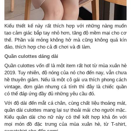
Kiểu thiết kế này rất thích hợp với những nàng muốn
tạo cảm giác bắp tay nhỏ hơn, tăng độ mềm mại cho cơ
thể. Phần vải mỏng không hở mà cũng không quá kín
đáo, thích hợp cho cả đi chơi và đi làm.
Quần culottes dáng dài
Quần culottes vốn dĩ là một item rất hot từ mùa xuân hè
2019. Tuy nhiên, độ nóng của nó cho đến nay, vẫn chưa
hề thuyên giảm. Nếu là một cô gái ưa thích phong cách
vintage, đơn giản nhưng cá tính thì đây là chiếc quần
có thể đáp ứng đầy đủ những yêu cầu đó.
Với độ dài đến mắt cá chân, cùng chất liệu thoáng mát,
quần dài culottes mang lại sự thoải mái cho người mặc.
Kiểu quần dài cho nữ này có thể kết hợp khá ổn với
mọi món đồ đặc trưng của mùa xuân hè, từ T-shirt,