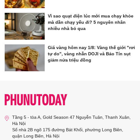
Vì sao quạt điện lúc mới mua chạy khỏe
mà dần chạy yếu đi? 5 nguyên nhân
nhiều nhà bỏ qua
Giá vàng hôm nay 1/8: Vàng thế giới "rơi
tự do", vàng nhẫn DOJI và Bảo Tín sụt
giảm nửa triệu đồng
Tầng 5 - tòa A, Gold Season 47 Nguyễn Tuân, Thanh Xuân,
Hà Nội
Số nhà 2B ngõ 175 đường Bát Khối, phường Long Biên,
quận Long Biên, Hà Nội