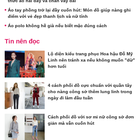
thức áo hai dây và chân váy dài
Áo tay phồng trở lại đầy cuốn hút: Món đồ giúp nàng ghi
điểm với vẻ đẹp thanh lịch và nữ tính
Áo polo không hề già nếu biết mặc đúng cách
Tin nên đọc
Lộ diện kiểu trang phục Hoa hậu Đỗ Mỹ
Linh nên tránh xa nếu không muốn "dừ"
hơn tuổi
4 cách phối đồ cực chuẩn với quần tây
cho nàng công sở thêm lung linh trong
ngày đi làm đầu tuần
Cách phối đồ với sơ mi nữ công sở đơn
giản mà vẫn cuốn hút