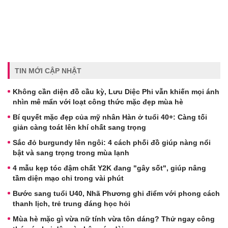
TIN MỚI CẬP NHẬT
Không cần diện đồ cầu kỳ, Lưu Diệc Phi vẫn khiến mọi ánh
nhìn mê mẩn với loạt công thức mặc đẹp mùa hè
Bí quyết mặc đẹp của mỹ nhân Hàn ở tuổi 40+: Càng tối
giản càng toát lên khí chất sang trọng
Sắc đỏ burgundy lên ngôi: 4 cách phối đồ giúp nàng nổi
bật và sang trọng trong mùa lạnh
4 mẫu kẹp tóc đậm chất Y2K đang "gây sốt", giúp nâng
tầm diện mạo chỉ trong vài phút
Bước sang tuổi U40, Nhã Phương ghi điểm với phong cách
thanh lịch, trẻ trung đáng học hỏi
Mùa hè mặc gì vừa nữ tính vừa tôn dáng? Thử ngay công