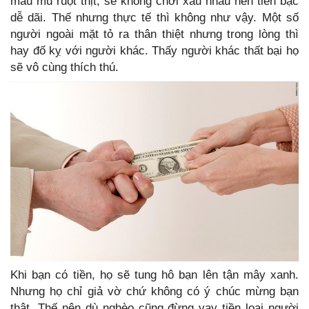
máu mủ ruột thịt, sẽ không chơi xấu nhau nên tiền bạc
dễ dãi. Thế nhưng thực tế thì không như vậy. Một số
người ngoài mặt tỏ ra thân thiệt nhưng trong lòng thì
hay đố kỵ với người khác. Thấy người khác thất bại họ
sẽ vô cùng thích thú.
Khi bạn có tiền, họ sẽ tung hô bạn lên tận mây xanh.
Nhưng họ chỉ giả vờ chứ không có ý chúc mừng bạn
thật. Thế nên dù nghèo cũng đừng vay tiền loại người