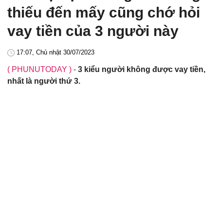
thiếu đến mấy cũng chớ hỏi
vay tiền của 3 người này
17:07, Chủ nhật 30/07/2023
( PHUNUTODAY )
-
3 kiểu người không được vay tiền,
nhất là người thứ 3.