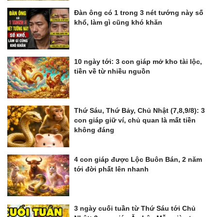
Đàn ông có 1 trong 3 nét tướng này số
khổ, làm gì cũng khó khăn
10 ngày tới: 3 con giáp mở kho tài lộc,
tiền về từ nhiều nguồn
Thứ Sáu, Thứ Bảy, Chủ Nhật (7,8,9/8): 3
con giáp giữ ví, chủ quan là mất tiền
không đáng
4 con giáp được Lộc Buôn Bán, 2 năm
tới đời phất lên nhanh
3 ngày cuối tuần từ Thứ Sáu tới Chủ