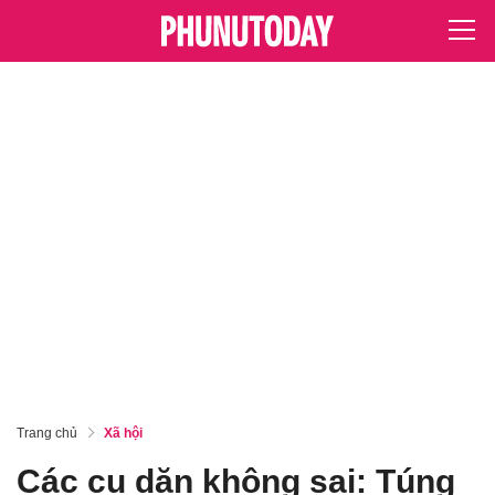
Trang chủ
Xã hội
Các cụ dặn không sai: Túng