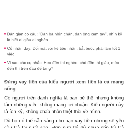
Dân gian có câu: "Đàn bà nhìn chân, đàn ông xem tay", nhìn kỹ
là biết ai giàu ai nghèo
Cổ nhân dạy: Đối mặt với kẻ tiêu nhân, bắt buộc phải làm tốt 1
việc
Vì sao các cụ nhắc: Heo đến thì nghèo, chó đến thì giàu, mèo
đến thì trên đầu để tang?
Đừng vay tiền của kiểu người xem tiền là cả mạng
sống
Có người trên danh nghĩa là bạn bè thế nhưng không
làm những việc không mang lợi nhuận. Kiểu người này
là ích kỷ, không chấp nhận thiệt thòi về mình.
Dù họ có thể sẵn sàng cho bạn vay tiền nhưng sẽ yêu
cầu trả lãi suất sao. Hơn nữa thì dù chưa đến kỳ trả