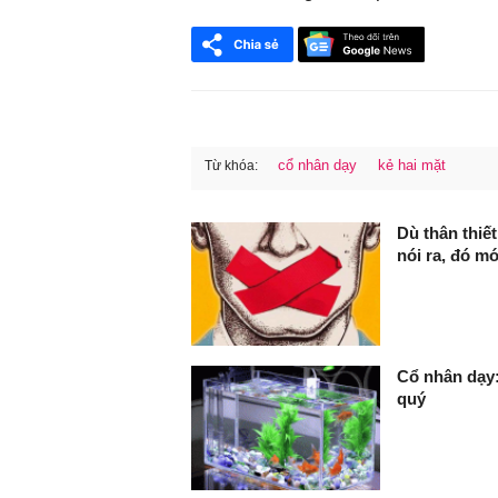
cổ nhân dạy
kẻ hai mặt
Từ khóa:
FaceBook
Dù thân thiế
nói ra, đó m
Cổ nhân dạy: 
quý