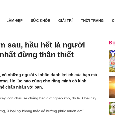
LÀM ĐẸP
SỨC KHỎE
GIẢI TRÍ
THỜI TRANG
C
Đọ
m sau, hầu hết là người
t nhất đừng thân thiết
 có những người vì nhân danh lợi ích của bạn mà
ương. Họ lúc nào cũng cho rằng mình có kinh
hể chấp nhận với bạn.
cây, con cháu sẽ chẳng bao giờ nghèo khó, đó la 3 loại cây
 bưng, 3 loại nợ không mắc để hưởng phúc muôn đời"