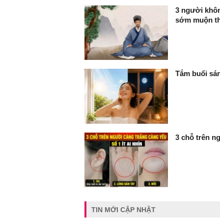
3 người không
sớm muộn t
Tắm buổi sán
3 chỗ trên ng
TIN MỚI CẬP NHẬT