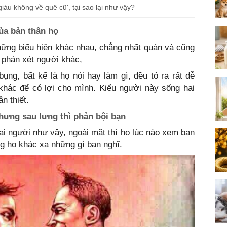
iàu không về quê cũ', tại sao lại như vậy?
của bản thân họ
hững biểu hiện khác nhau, chẳng nhất quán và cũng
 phán xét người khác,
ụng, bất kể là họ nói hay làm gì, đều tỏ ra rất dễ
khác để có lợi cho mình. Kiểu người này sống hai
n thiết.
nhưng sau lưng thì phản bội bạn
i người như vậy, ngoài mặt thì họ lúc nào xem bạn
ng họ khác xa những gì bạn nghĩ.