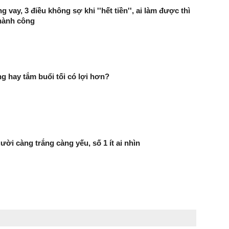
 vay, 3 điều không sợ khi ''hết tiền'', ai làm được thì
hành công
g hay tắm buổi tối có lợi hơn?
ười càng trắng càng yếu, số 1 ít ai nhìn