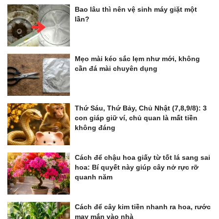
Bao lâu thì nên vệ sinh máy giặt một
lần?
Mẹo mài kéo sắc lẹm như mới, không
cần đá mài chuyên dụng
Thứ Sáu, Thứ Bảy, Chủ Nhật (7,8,9/8): 3
con giáp giữ ví, chủ quan là mất tiền
không đáng
Cách để chậu hoa giấy từ tốt lá sang sai
hoa: Bí quyết này giúp cây nở rực rỡ
quanh năm
Cách để cây kim tiền nhanh ra hoa, rước
may mắn vào nhà