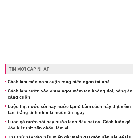
TIN MỚI CẬP NHẬT
Cách làm món cơm cuộn rong biển ngon tại nhà
Cách làm sườn xào chua ngọt mềm tan không dai, càng ăn
càng cuốn
Luộc thịt nước sôi hay nước lạnh: Làm cách này thịt mềm
tan, trắng tinh nhìn là muốn ăn ngay
Luộc gà nước sôi hay nước lạnh đều sai cả: Cách luộc gà
đặc biệt thịt săn chắc đậm vị
Thả thứ náy vào nấu miến gà: Miến dai giòn sần sật để lâu