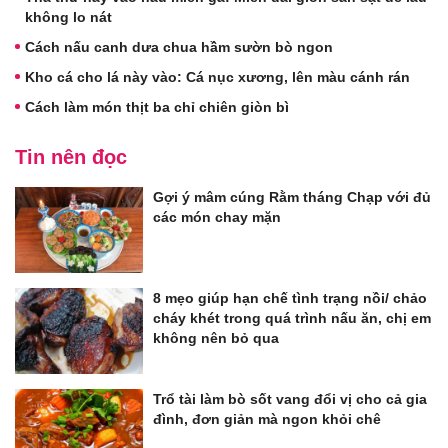
không lo nát
Cách nấu canh dưa chua hầm sườn bò ngon
Kho cá cho lá này vào: Cá nục xương, lên màu cánh rán
Cách làm món thịt ba chỉ chiên giòn bì
Tin nên đọc
Gợi ý mâm cúng Rằm tháng Chạp với đủ
các món chay mặn
8 mẹo giúp hạn chế tình trạng nồi/ chảo
cháy khét trong quá trình nấu ăn, chị em
không nên bỏ qua
Trổ tài làm bò sốt vang đổi vị cho cả gia
đình, đơn giản mà ngon khỏi chê