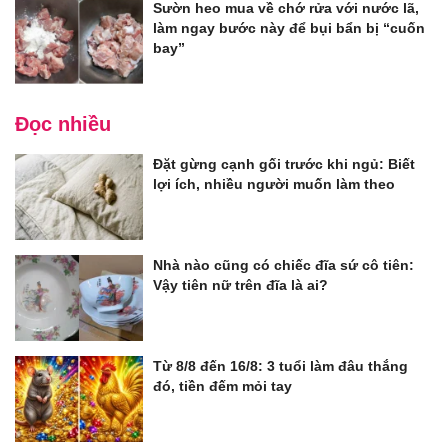
Sườn heo mua về chớ rửa với nước lã,
làm ngay bước này để bụi bẩn bị “cuốn
bay”
Đọc nhiều
Đặt gừng cạnh gối trước khi ngủ: Biết
lợi ích, nhiều người muốn làm theo
Nhà nào cũng có chiếc đĩa sứ cô tiên:
Vậy tiên nữ trên đĩa là ai?
Từ 8/8 đến 16/8: 3 tuổi làm đâu thắng
đó, tiền đếm mỏi tay