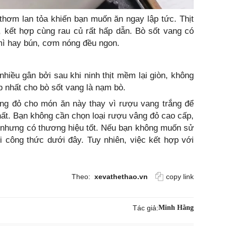
thơm lan tỏa khiến bạn muốn ăn ngay lập tức. Thịt
 kết hợp cùng rau củ rất hấp dẫn. Bò sốt vang có
mì hay bún, cơm nóng đều ngon.
nhiều gân bởi sau khi ninh thịt mềm lại giòn, không
ợp nhất cho bò sốt vang là nạm bò.
g đỏ cho món ăn này thay vì rượu vang trắng để
ất. Bạn không cần chọn loại rượu vâng đỏ cao cấp,
ng nhưng có thương hiệu tốt. Nếu bạn không muốn sử
i công thức dưới đây. Tuy nhiên, việc kết hợp với
Theo:
xevathethao.vn
copy link
Tác giả:
Minh Hằng