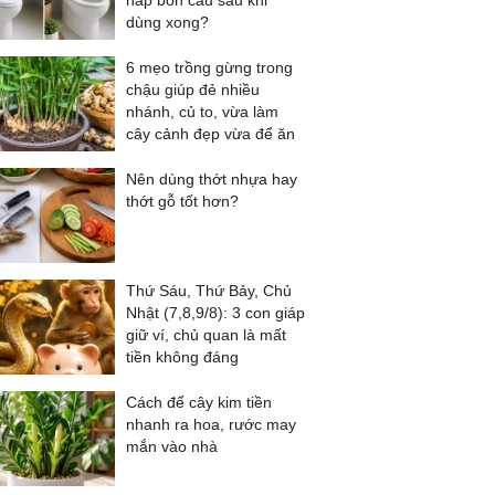
nắp bồn cầu sau khi
dùng xong?
6 mẹo trồng gừng trong
chậu giúp đẻ nhiều
nhánh, củ to, vừa làm
cây cảnh đẹp vừa để ăn
Nên dùng thớt nhựa hay
thớt gỗ tốt hơn?
Thứ Sáu, Thứ Bảy, Chủ
Nhật (7,8,9/8): 3 con giáp
giữ ví, chủ quan là mất
tiền không đáng
Cách để cây kim tiền
nhanh ra hoa, rước may
mắn vào nhà