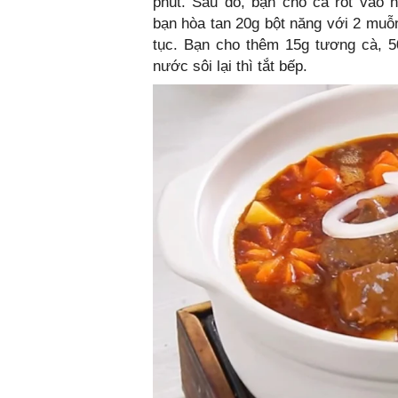
phút. Sau đó, bạn cho cà rốt vào 
bạn hòa tan 20g bột năng với 2 muỗn
tục. Bạn cho thêm 15g tương cà, 5
nước sôi lại thì tắt bếp.