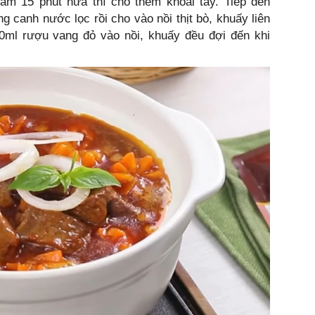
hầm 15 phút nữa thì cho thêm khoai tây. Tiếp đến
g canh nước lọc rồi cho vào nồi thịt bò, khuấy liên
0ml rượu vang đỏ vào nồi, khuấy đều đợi đến khi