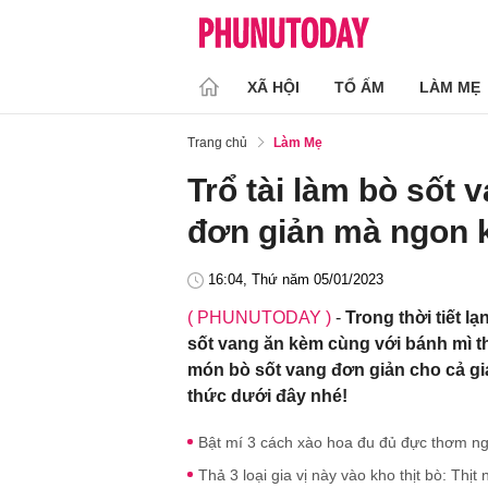
XÃ HỘI
TỔ ẤM
LÀM MẸ
Trang chủ
Làm Mẹ
Trổ tài làm bò sốt v
đơn giản mà ngon 
16:04, Thứ năm 05/01/2023
( PHUNUTODAY )
-
Trong thời tiết 
sốt vang ăn kèm cùng với bánh mì th
món bò sốt vang đơn giản cho cả gi
thức dưới đây nhé!
Bật mí 3 cách xào hoa đu đủ đực thơm ngo
Thả 3 loại gia vị này vào kho thịt bò: Th