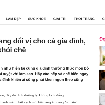
LÀM ĐẸP
SỨC KHỎE
GIẢI TRÍ
THỜI TRANG
C
Đọ
ang đổi vị cho cả gia đình,
khỏi chê
lạnh như hiện tại cùng gia đình thưởng thức món bò
ì tuyệt vời làm sao. Hãy vào bếp và chế biến ngay
a đình khiến ai cũng phải khen ngon theo công
n, đầy đủ dinh dưỡng lại không lo bị đắng
ịt nhanh mềm, hết sạch mùi hôi càng ăn càng "nghiện"