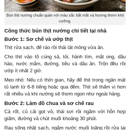
Bún thịt nướng chuẩn quán với màu sắc bắt mắt và hương thơm khó
cưỡng.
Công thức bún thịt nướng chi tiết tại nhà
Bước 1: Sơ chế và ướp thịt
Thịt rửa sạch, để ráo rồi thái lát mỏng vừa ăn.
Cho thịt vào tô cùng sả, tỏi, hành tím, mật ong, dầu
hào, nước mắm, đường, tiêu và dầu ăn. Trộn đều rồi
ướp ít nhất 2 giờ.
Mẹo nhỏ: Nếu có thời gian, hãy để thịt trong ngăn mát
tủ lạnh từ 6-8 tiếng hoặc qua đêm. Thịt sẽ thấm vị hơn
rất nhiều và khi nướng sẽ thơm ngon như ngoài hàng.
Bước 2: Làm đồ chua và sơ chế rau
Cà rốt, củ cải gọt vỏ, thái sợi rồi ngâm với hỗn hợp
giấm, đường và chút muối khoảng 30 phút.
Rau sống nhặt sạch, ngâm nước muối loãng rồi rửa lại