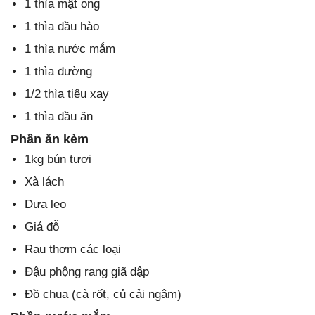
1 thìa mật ong
1 thìa dầu hào
1 thìa nước mắm
1 thìa đường
1/2 thìa tiêu xay
1 thìa dầu ăn
Phần ăn kèm
1kg bún tươi
Xà lách
Dưa leo
Giá đỗ
Rau thơm các loại
Đậu phộng rang giã dập
Đồ chua (cà rốt, củ cải ngâm)