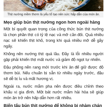
Thịt nướng mềm thơm là yếu tố tạo nên sức hấp dẫn của món ăn.
Mẹo giúp bún thịt nướng ngon hơn ngoài hàng
Một bí quyết quan trọng của công thức bún thịt nướng
là chọn phần thịt có tỷ lệ nạc và mỡ cân đối. Quá nhiều
nạc sẽ khiến thịt khô, trong khi quá nhiều mỡ dễ gây
ngấy.
Không nên nướng thịt quá lâu. Đây là lỗi nhiều người
gặp phải khiến thịt mất nước và giảm độ ngọt tự nhiên.
Đậu phộng nên rang mới trước khi ăn để giữ được độ
thơm bùi. Nếu chuẩn bị sẵn từ nhiều ngày trước, đậu
sẽ dễ bị ỉu và mất hương vị.
Ngoài ra, nước mắm pha nên được điều chỉnh theo
khẩu vị gia đình. Một bát nước mắm hài hòa sẽ giúp
món ăn trở nên hấp dẫn hơn rất nhiều.
Biến tấu bún thịt nướng để không bị nhàm chán