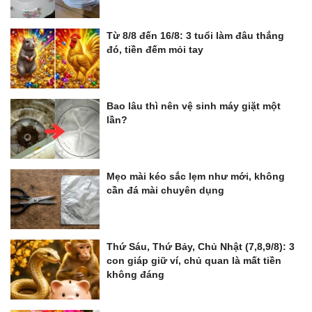
Từ 8/8 đến 16/8: 3 tuổi làm đâu thắng
đó, tiền đếm mỏi tay
Bao lâu thì nên vệ sinh máy giặt một
lần?
Mẹo mài kéo sắc lẹm như mới, không
cần đá mài chuyên dụng
Thứ Sáu, Thứ Bảy, Chủ Nhật (7,8,9/8): 3
con giáp giữ ví, chủ quan là mất tiền
không đáng