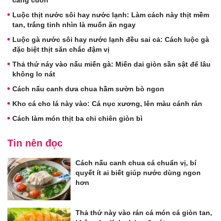
Luộc thịt nước sôi hay nước lạnh: Làm cách này thịt mềm
tan, trắng tinh nhìn là muốn ăn ngay
Luộc gà nước sôi hay nước lạnh đều sai cả: Cách luộc gà
đặc biệt thịt săn chắc đậm vị
Thả thứ náy vào nấu miến gà: Miến dai giòn sần sật để lâu
không lo nát
Cách nấu canh dưa chua hầm sườn bò ngon
Kho cá cho lá này vào: Cá nục xương, lên màu cánh rán
Cách làm món thịt ba chỉ chiên giòn bì
Tin nên đọc
Cách nấu canh chua cá chuẩn vị, bí
quyết ít ai biết giúp nước dùng ngon
hơn
Thả thứ này vào rán cá món cá giòn tan,