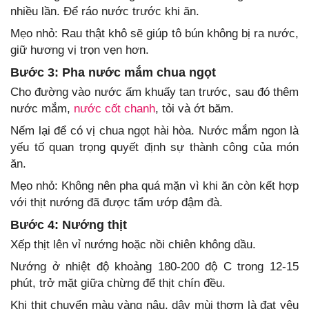
nhiều lần. Để ráo nước trước khi ăn.
Mẹo nhỏ: Rau thật khô sẽ giúp tô bún không bị ra nước,
giữ hương vị trọn vẹn hơn.
Bước 3: Pha nước mắm chua ngọt
Cho đường vào nước ấm khuấy tan trước, sau đó thêm
nước mắm,
nước cốt chanh
, tỏi và ớt băm.
Nếm lại để có vị chua ngọt hài hòa. Nước mắm ngon là
yếu tố quan trọng quyết định sự thành công của món
ăn.
Mẹo nhỏ: Không nên pha quá mặn vì khi ăn còn kết hợp
với thịt nướng đã được tẩm ướp đậm đà.
Bước 4: Nướng thịt
Xếp thịt lên vỉ nướng hoặc nồi chiên không dầu.
Nướng ở nhiệt độ khoảng 180-200 độ C trong 12-15
phút, trở mặt giữa chừng để thịt chín đều.
Khi thịt chuyển màu vàng nâu, dậy mùi thơm là đạt yêu