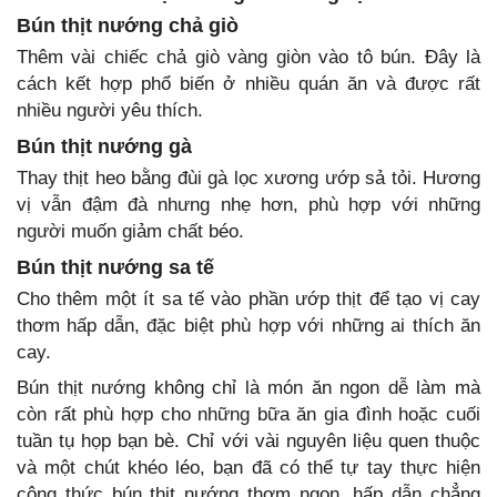
Bún thịt nướng chả giò
Thêm vài chiếc chả giò vàng giòn vào tô bún. Đây là
cách kết hợp phổ biến ở nhiều quán ăn và được rất
nhiều người yêu thích.
Bún thịt nướng gà
Thay thịt heo bằng đùi gà lọc xương ướp sả tỏi. Hương
vị vẫn đậm đà nhưng nhẹ hơn, phù hợp với những
người muốn giảm chất béo.
Bún thịt nướng sa tế
Cho thêm một ít sa tế vào phần ướp thịt để tạo vị cay
thơm hấp dẫn, đặc biệt phù hợp với những ai thích ăn
cay.
Bún thịt nướng không chỉ là món ăn ngon dễ làm mà
còn rất phù hợp cho những bữa ăn gia đình hoặc cuối
tuần tụ họp bạn bè. Chỉ với vài nguyên liệu quen thuộc
và một chút khéo léo, bạn đã có thể tự tay thực hiện
công thức bún thịt nướng thơm ngon, hấp dẫn chẳng