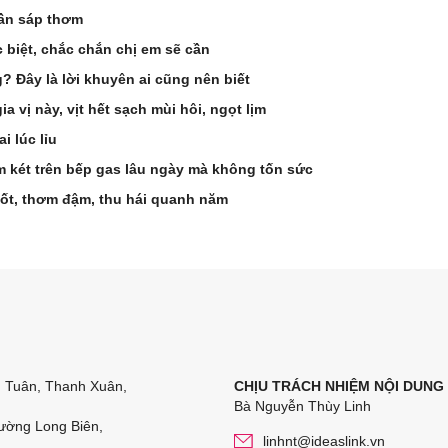
cần sáp thơm
 biệt, chắc chắn chị em sẽ cần
? Đây là lời khuyên ai cũng nên biết
 vị này, vịt hết sạch mùi hôi, ngọt lịm
i lúc lỉu
 két trên bếp gas lâu ngày mà không tốn sức
ốt, thơm đậm, thu hái quanh năm
n Tuân, Thanh Xuân,
CHỊU TRÁCH NHIỆM NỘI DUNG
Bà Nguyễn Thùy Linh
ường Long Biên,
linhnt@ideaslink.vn