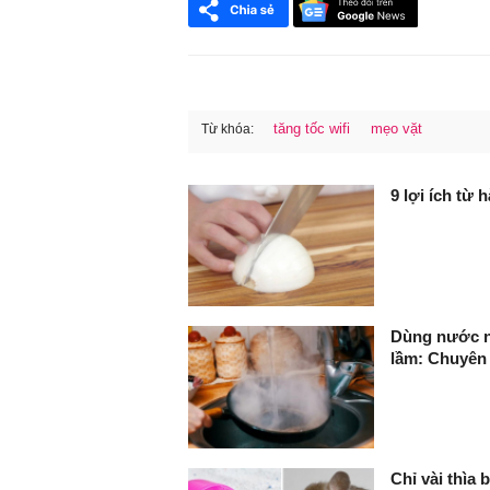
tăng tốc wifi
mẹo vặt
Từ khóa:
FaceBook
9 lợi ích từ 
Dùng nước n
lầm: Chuyên g
Chỉ vài thìa 