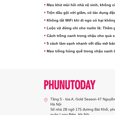
Mẹo khử mùi hôi nhà vệ sinh, không 
Trộn dầu gội với giấm, có tác dụng đặc
Không tắt WiFi khi đi ngủ có hại không
Luộc vịt đừng chỉ cho nước lã: Thêm gia
Cách trồng canh trong chậu cho quả sa
5 cách làm sạch nhanh vết dầu mỡ bám
Mẹo trồng húng quế trong chậu xanh t
Tầng 5 - tòa A, Gold Season 47 Nguyễ
Hà Nội
Số nhà 2B ngõ 175 đường Bát Khối, ph
quận Long Biên, Hà Nội