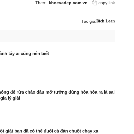
Theo:
khoevadep.com.vn
copy link
Tác giả:
Bích Loan
hành tây ai cũng nên biết
óng để rửa chảo dầu mỡ tưởng đúng hóa hóa ra là sai
ia lý giải
bột giặt bạn đã có thể đuổi cả đàn chuột chạy xa