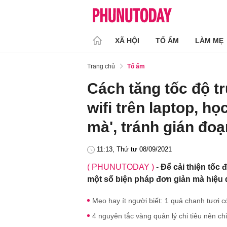
XÃ HỘI
TỔ ẤM
LÀM MẸ
Trang chủ
Tổ ấm
Cách tăng tốc độ t
wifi trên laptop, h
mà', tránh gián đoạ
11:13, Thứ tư 08/09/2021
( PHUNUTODAY )
-
Để cải thiện tốc 
một số biện pháp đơn giản mà hiệu 
Mẹo hay ít người biết: 1 quả chanh tươi c
4 nguyên tắc vàng quản lý chi tiêu nên ch