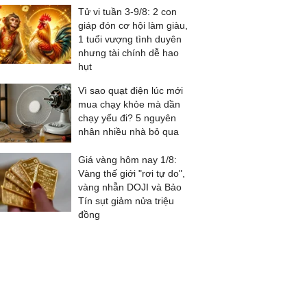
Tử vi tuần 3-9/8: 2 con
giáp đón cơ hội làm giàu,
1 tuổi vượng tình duyên
nhưng tài chính dễ hao
hụt
Vì sao quạt điện lúc mới
mua chạy khỏe mà dần
chạy yếu đi? 5 nguyên
nhân nhiều nhà bỏ qua
Giá vàng hôm nay 1/8:
Vàng thế giới "rơi tự do",
vàng nhẫn DOJI và Bảo
Tín sụt giảm nửa triệu
đồng