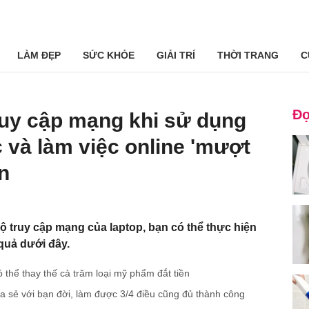
LÀM ĐẸP
SỨC KHỎE
GIẢI TRÍ
THỜI TRANG
C
Đọ
ruy cập mạng khi sử dụng
ọc và làm việc online 'mượt
n
độ truy cập mạng của laptop, bạn có thể thực hiện
quả dưới đây.
ó thể thay thế cả trăm loại mỹ phẩm đắt tiền
ia sẻ với bạn đời, làm được 3/4 điều cũng đủ thành công