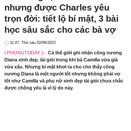
nhưng được Charles yêu
trọn đời: tiết lộ bí mật, 3 bài
học sâu sắc cho các bà vợ
11:07, Thứ sáu 02/06/2023
( PHUNUTODAY )
-
Cả thế giới ghi nhận công nương
Diana xinh đẹp, tài giỏi trong khi bà Camilla vừa già
vừa xấu. Nhưng bí mật khơi ra cho cho thấy công
nương Diana là một người tốt nhưng không phải vợ
tốt như Camilla và phụ nữ xinh đẹp tài giỏi chưa chắc
được chồng yêu là vì lý do này.