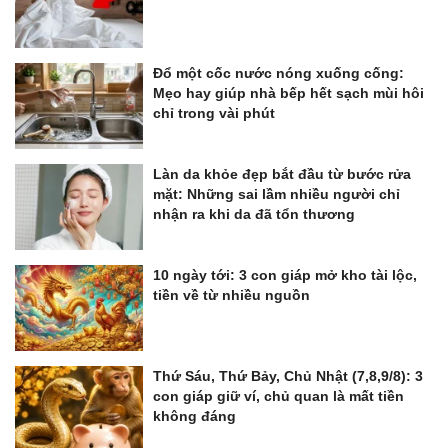
Đổ một cốc nước nóng xuống cống:
Mẹo hay giúp nhà bếp hết sạch mùi hôi
chỉ trong vài phút
Làn da khỏe đẹp bắt đầu từ bước rửa
mặt: Những sai lầm nhiều người chỉ
nhận ra khi da đã tổn thương
10 ngày tới: 3 con giáp mở kho tài lộc,
tiền về từ nhiều nguồn
Thứ Sáu, Thứ Bảy, Chủ Nhật (7,8,9/8): 3
con giáp giữ ví, chủ quan là mất tiền
không đáng