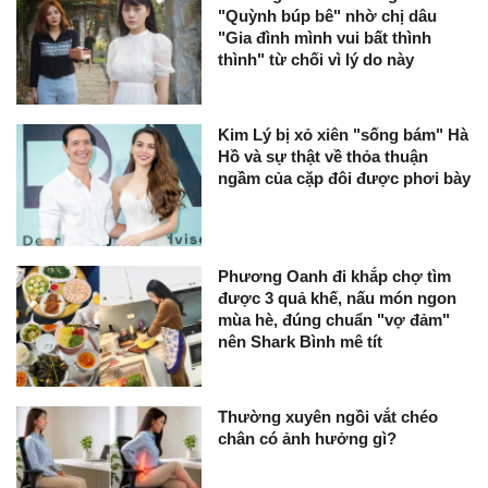
"Quỳnh búp bê" nhờ chị dâu
"Gia đình mình vui bất thình
thình" từ chối vì lý do này
Kim Lý bị xỏ xiên "sống bám" Hà
Hồ và sự thật về thỏa thuận
ngầm của cặp đôi được phơi bày
Phương Oanh đi khắp chợ tìm
được 3 quả khế, nấu món ngon
mùa hè, đúng chuẩn "vợ đảm"
nên Shark Bình mê tít
Thường xuyên ngồi vắt chéo
chân có ảnh hưởng gì?