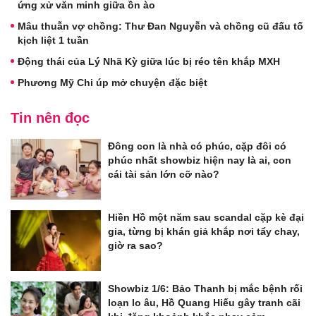
ứng xử văn minh giữa ồn ào
Mâu thuẫn vợ chồng: Thư Đan Nguyễn và chồng cũ đấu tố
kịch liệt 1 tuần
Động thái của Lý Nhã Kỳ giữa lúc bị réo tên khắp MXH
Phương Mỹ Chi úp mở chuyện đặc biệt
Tin nên đọc
Đông con là nhà có phúc, cặp đôi có
phúc nhất showbiz hiện nay là ai, con
cái tài sản lớn cỡ nào?
Hiền Hồ một năm sau scandal cặp kè đại
gia, từng bị khán giả khắp nơi tẩy chay,
giờ ra sao?
Showbiz 1/6: Bảo Thanh bị mắc bệnh rối
loạn lo âu, Hồ Quang Hiếu gây tranh cãi