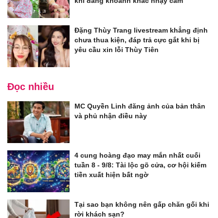
khi đăng khoảnh khắc nhạy cảm
Đặng Thùy Trang livestream khẳng định
chưa thua kiện, đáp trả cực gắt khi bị
yêu cầu xin lỗi Thùy Tiên
Đọc nhiều
MC Quyền Linh đăng ảnh của bản thân
và phủ nhận điều này
4 cung hoàng đạo may mắn nhất cuối
tuần 8 - 9/8: Tài lộc gõ cửa, cơ hội kiếm
tiền xuất hiện bất ngờ
Tại sao bạn không nên gấp chăn gối khi
rời khách sạn?