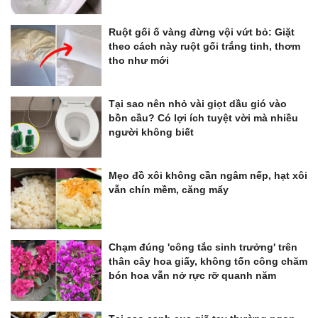
Ruột gối ố vàng đừng vội vứt bỏ: Giặt
theo cách này ruột gối trắng tinh, thơm
tho như mới
Tại sao nên nhỏ vài giọt dầu gió vào
bồn cầu? Có lợi ích tuyệt vời mà nhiều
người không biết
Mẹo đồ xôi không cần ngâm nếp, hạt xôi
vẫn chín mềm, căng mẩy
Chạm đúng 'công tắc sinh trưởng' trên
thân cây hoa giấy, không tốn công chăm
bón hoa vẫn nở rực rỡ quanh năm