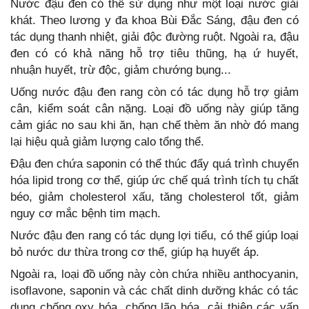
Nước đậu đen có thể sử dụng như một loại nước giải
khát. Theo lương y đa khoa Bùi Đắc Sáng, đậu đen có
tác dụng thanh nhiệt, giải độc đường ruột. Ngoài ra, đậu
đen có có khả năng hỗ trợ tiêu thũng, hạ ứ huyết,
nhuận huyết, trừ độc, giảm chướng bụng...
Uống nước đậu đen rang còn có tác dụng hỗ trợ giảm
cân, kiểm soát cân nặng. Loại đồ uống này giúp tăng
cảm giác no sau khi ăn, hạn chế thèm ăn nhờ đó mang
lại hiệu quả giảm lượng calo tổng thể.
Đậu đen chứa saponin có thể thúc đẩy quá trình chuyển
hóa lipid trong cơ thể, giúp ức chế quá trình tích tụ chất
béo, giảm cholesterol xấu, tăng cholesterol tốt, giảm
nguy cơ mắc bệnh tim mạch.
Nước đậu đen rang có tác dụng lợi tiểu, có thể giúp loại
bỏ nước dư thừa trong cơ thể, giúp hạ huyết áp.
Ngoài ra, loại đồ uống này còn chứa nhiều anthocyanin,
isoflavone, saponin và các chất dinh dưỡng khác có tác
dụng chống oxy hóa, chống lão hóa, cải thiện các vấn