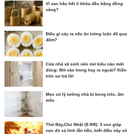
Vì sao hầu hết ổ khóa đều bằng đồng
vàng?
Điều gì xảy ra nếu ăn trứng luộc để qua
đêm?
Cửa nhà vệ sinh nên mở kiểu nào mới
đúng: Mở vào trong hay ra ngoài? Kiến
trúc sư trả lời
Mẹo xử lý tường nhà bị bong tróc, ẩm
mốc
Thứ Bảy,Chủ Nhật (8-9/8): 3 con giáp
cực đỏ cả tình lẫn tiền, biết điều này có