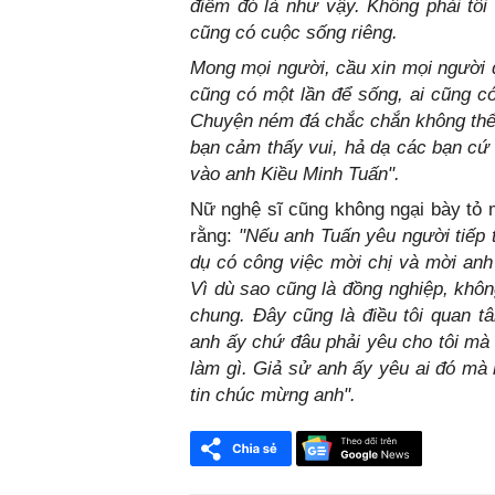
điểm đó là như vậy. Không phải tôi 
cũng có cuộc sống riêng.
Mong mọi người, cầu xin mọi người đ
cũng có một lần để sống, ai cũng c
Chuyện ném đá chắc chắn không thể
bạn cảm thấy vui, hả dạ các bạn cứ 
vào anh Kiều Minh Tuấn".
Nữ nghệ sĩ cũng không ngại bày tỏ
rằng:
"Nếu anh Tuấn yêu người tiếp 
dụ có công việc mời chị và mời anh
Vì dù sao cũng là đồng nghiệp, khôn
chung. Đây cũng là điều tôi quan 
anh ấy chứ đâu phải yêu cho tôi mà 
làm gì. Giả sử anh ấy yêu ai đó mà 
tin chúc mừng anh".