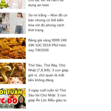
cho da, tóc và cách sử
dụng an toàn
Sơ mi trắng – Món đồ cơ
bản nhưng có thể biến
hóa với đủ phong cách
thời trang
Bảng giá vàng 9999 24K
18K SJC DOJI PNJ hôm
nay 7/8/2026
Thứ Sáu, Thứ Bảy, Chủ
Nhật (7,8,9/8): 3 con giáp
giữ ví, chủ quan là mất
tiền không đáng
3 ngày cuối tuần từ Thứ
Sáu tới Chủ Nhật: 3 con
giáp Ăn Lộc Mẫu giàu to