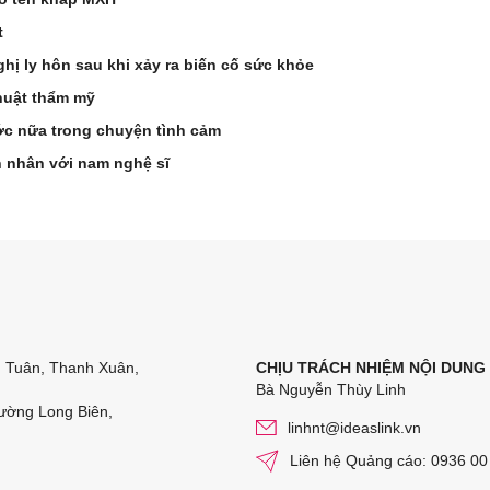
t
hị ly hôn sau khi xảy ra biến cố sức khỏe
huật thẩm mỹ
ớc nữa trong chuyện tình cảm
n nhân với nam nghệ sĩ
n Tuân, Thanh Xuân,
CHỊU TRÁCH NHIỆM NỘI DUNG
Bà Nguyễn Thùy Linh
ường Long Biên,
linhnt@ideaslink.vn
Liên hệ Quảng cáo: 0936 00