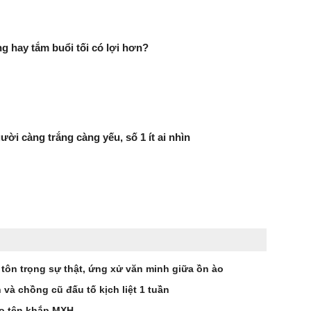
g hay tắm buổi tối có lợi hơn?
ười càng trắng càng yếu, số 1 ít ai nhìn
 tôn trọng sự thật, ứng xử văn minh giữa ồn ào
à chồng cũ đấu tố kịch liệt 1 tuần
éo tên khắp MXH