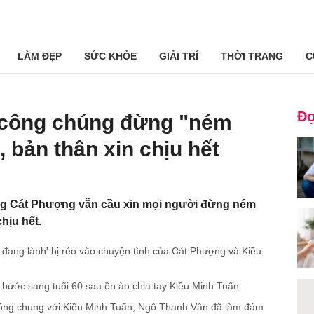
LÀM ĐẸP
SỨC KHỎE
GIẢI TRÍ
THỜI TRANG
C
Đọ
công chúng đừng "ném
 bản thân xin chịu hết
ng Cát Phượng vẫn cầu xin mọi người đừng ném
hịu hết.
đang lành' bị réo vào chuyện tình của Cát Phượng và Kiều
ước sang tuổi 60 sau ồn ào chia tay Kiều Minh Tuấn
ống chung với Kiều Minh Tuấn, Ngô Thanh Vân đã làm đám