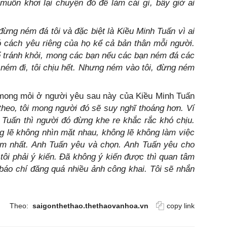
muốn khơi lại chuyện đó để làm cái gì, bây giờ ai
ừng ném đá tôi và đặc biệt là Kiều Minh Tuấn vì ai
ó cách yêu riêng của họ kể cả bản thân mỗi người.
 tránh khỏi, mong các bạn nếu các bạn ném đá các
ném đi, tôi chịu hết. Nhưng ném vào tôi, đừng ném
 mong mỏi ở người yêu sau này của Kiều Minh Tuấn
theo, tôi mong người đó sẽ suy nghĩ thoáng hơn. Ví
 Tuấn thì người đó đừng khe re khắc rắc khó chịu.
g lẽ không nhìn mặt nhau, không lẽ không làm việc
tâm nhất. Anh Tuấn yêu và chọn. Anh Tuấn yêu cho
tôi phải ý kiến. Đã không ý kiến được thì quan tâm
báo chí đăng quá nhiều ảnh công khai. Tôi sẽ nhắn
Theo:
saigonthethao.thethaovanhoa.vn
copy link