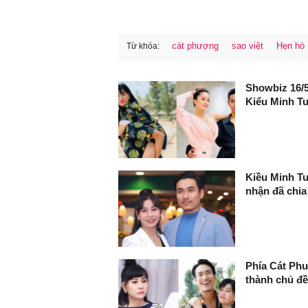
cát phượng
sao việt
Hẹn hò
Từ khóa:
FaceBook
Showbiz 16/5
Kiểu Minh T
Kiều Minh Tu
nhận đã chia
Phía Cát Phư
thành chủ đề