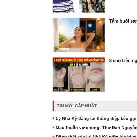
Tắm buổi sán
3 chỗ trên ng
TIN MỚI CẬP NHẬT
Lý Nhã Kỳ đăng tải thông điệp kêu gọi
Mâu thuẫn vợ chồng: Thư Đan Nguyễn v
Động thái của Lý Nhã Kỳ giữa lúc bị r