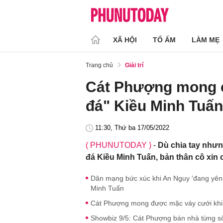
XÃ HỘI
TỔ ẤM
LÀM MẸ
Trang chủ
Giải trí
Cát Phượng mong 
đá" Kiều Minh Tuấn,
11:30, Thứ ba 17/05/2022
( PHUNUTODAY )
-
Dù chia tay như
đá Kiều Minh Tuấn, bản thân cô xin c
Dân mạng bức xúc khi An Nguy 'đang yên 
Minh Tuấn
Cát Phượng mong được mặc váy cưới khi b
Showbiz 9/5: Cát Phượng bán nhà từng s