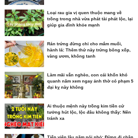
Loại rau gia vị quen thuộc mang về
trồng trong nhà vừa phát tài phát lộc, lại
giúp gia đình khỏe mạnh
Rán trứng đừng chỉ cho mắm muối,
hành lá: Thêm thứ này trứng bông xốp,
vàng ươm, không tanh
Làm mãi vẫn nghèo, con cái khốn khó
quanh năm xem ngay ảnh thờ có phạm 5
đại kỵ này không
Ai thuộc mệnh này trồng kim tiền cứ
tưởng hút lộc, lộc đâu không thấy: Nên
tránh xa
Tiếp viên lâu năm nói nhỏ: Đừng đi chân