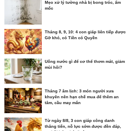
Mẹo xử lý tường nhà bị bong tróc, ẩm
mốc
Tháng 8, 9, 10: 4 con giáp liên tiếp được
Gỡ khó, có Tiền có Quyền
Uống nước gì để cơ thể thơm mát, giảm
mùi hôi?
Tháng 7 âm lịch: 3 món người xưa
khuyên nên hạn chế mua để thêm an
tâm, cầu may mắn
Từ ngày 8/8, 3 con giáp công danh
thăng tiến, nỗ lực sớm được đền đáp,