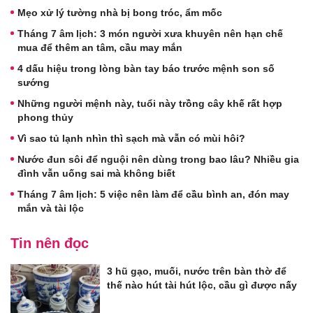
Mẹo xử lý tường nhà bị bong tróc, ẩm mốc
Tháng 7 âm lịch: 3 món người xưa khuyên nên hạn chế
mua để thêm an tâm, cầu may mắn
4 dấu hiệu trong lòng bàn tay báo trước mệnh son số
sướng
Những người mệnh này, tuổi này trồng cây khế rất hợp
phong thủy
Vì sao tủ lạnh nhìn thì sạch mà vẫn có mùi hôi?
Nước đun sôi để nguội nên dùng trong bao lâu? Nhiều gia
đình vẫn uống sai mà không biết
Tháng 7 âm lịch: 5 việc nên làm để cầu bình an, đón may
mắn và tài lộc
Tin nên đọc
3 hũ gạo, muối, nước trên bàn thờ để
thế nào hút tài hút lộc, cầu gì được nấy