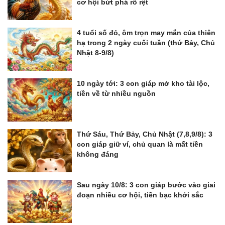
cơ hội bứt phá rõ rệt
4 tuổi số đỏ, ôm trọn may mắn của thiên
hạ trong 2 ngày cuối tuần (thứ Bảy, Chủ
Nhật 8-9/8)
10 ngày tới: 3 con giáp mở kho tài lộc,
tiền về từ nhiều nguồn
Thứ Sáu, Thứ Bảy, Chủ Nhật (7,8,9/8): 3
con giáp giữ ví, chủ quan là mất tiền
không đáng
Sau ngày 10/8: 3 con giáp bước vào giai
đoạn nhiều cơ hội, tiền bạc khởi sắc