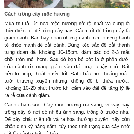
Cách trồng cây mộc hương
Mùa thu là lúc hoa mộc hương nở rộ nhất và cũng là
thời điểm tốt để trồng cây này. Cách tốt để trồng cây là
giâm cành. Bạn hãy chọn những cành mộc hương bánh
tẻ khỏe mạnh để cắt cành. Dùng kéo sắc để cắt thành
từng đoạn dài khoảng 10-15cm, đảm bảo có 2-3 mắt
chồi trên mỗi hom. Sau đó bạn bỏ bớt lá ở phần dưới
của cành rồi mang giâm vào đất hoặc chậy nhỏ. Đất
nên tơi xốp, thoát nước tốt. Đặt chậu nơi thoáng mát,
tưới thường xuyên nhưng không để bị thừa nước.
Khoảng 10-20 phút trước khi cắm vào đất để tăng tỷ lệ
ra rễ của cành giâm.
Cách chăm sóc: Cây mộc hương ưa sáng, vì vậy hãy
trồng cây ở nơi có nhiều ánh sáng, trồng ở trước nhà.
Để cây phát triển tốt và ra hoa thường xuyên, hãy bón
phân định kỳ hàng năm, tùy theo tình trạng của cây nhớ
cắt tỉa cành chết, lá héo.