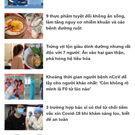
9 thực phẩm tuyệt đối không ăn sống,
làm tăng nguy cơ nhiễm khuẩn và các
bệnh đường ruột
Trứng vịt lộn giàu dinh dưỡng nhưng rất
độc với 7 người: Ăn vào hại gan thận,
phá hỏng hệ tiêu hóa
Khoảng thời gian người bệnh nCoV dễ
lây cho người khác nhất: 'Còn không rõ
mình là F0 từ lúc nào'
3 trường hợp bác sĩ có thể từ chối tiêm
vắc xin Covid-19 khi khám sáng lọc, biết
để an toàn