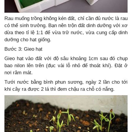
Rau muống trồng không kén đất, chỉ cần đủ nước là rau
có thể sinh trưởng. Bạn nên trộn đất dinh dưỡng với xơ
dừa theo tỉ lệ 1:1 để vừa trữ nước, vừa cung cấp dinh
dưỡng cho hạt giống.
Bước 3: Gieo hạt
Gieo hạt vào đất với độ sâu khoảng 1cm sau đó chụp
bao nilon lên trên (đục vài lỗ nhỏ để thoát khí). Đặt ở
nơi râm mát.
Tưới nước bằng bình phun sương, ngày 2 lần cho tới
khi cây ra được 2 lá thì đem chậu ra chỗ có nắng.