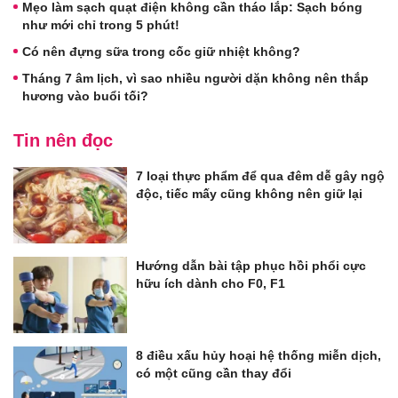
Mẹo làm sạch quạt điện không cần tháo lắp: Sạch bóng
như mới chỉ trong 5 phút!
Có nên đựng sữa trong cốc giữ nhiệt không?
Tháng 7 âm lịch, vì sao nhiều người dặn không nên thắp
hương vào buổi tối?
Tin nên đọc
7 loại thực phẩm để qua đêm dễ gây ngộ
độc, tiếc mấy cũng không nên giữ lại
Hướng dẫn bài tập phục hồi phổi cực
hữu ích dành cho F0, F1
8 điều xấu hủy hoại hệ thống miễn dịch,
có một cũng cần thay đổi