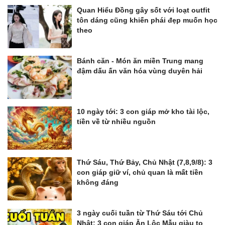
Quan Hiểu Đồng gây sốt với loạt outfit
tôn dáng cũng khiến phái đẹp muốn học
theo
Bánh căn - Món ăn miền Trung mang
đậm dấu ấn văn hóa vùng duyên hải
10 ngày tới: 3 con giáp mở kho tài lộc,
tiền về từ nhiều nguồn
Thứ Sáu, Thứ Bảy, Chủ Nhật (7,8,9/8): 3
con giáp giữ ví, chủ quan là mất tiền
không đáng
3 ngày cuối tuần từ Thứ Sáu tới Chủ
Nhật: 3 con giáp Ăn Lộc Mẫu giàu to