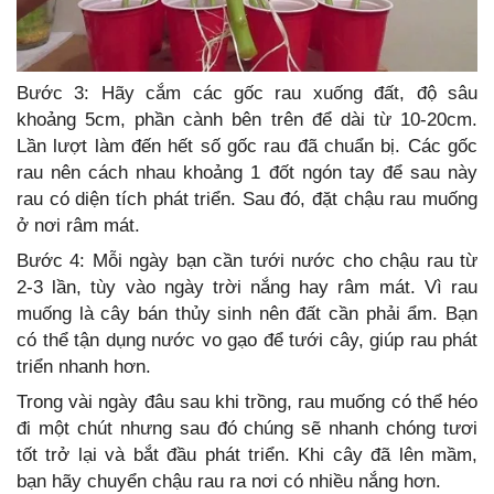
Bước 3: Hãy cắm các gốc rau xuống đất, độ sâu
khoảng 5cm, phần cành bên trên để dài từ 10-20cm.
Lần lượt làm đến hết số gốc rau đã chuẩn bị. Các gốc
rau nên cách nhau khoảng 1 đốt ngón tay để sau này
rau có diện tích phát triển. Sau đó, đặt chậu rau muống
ở nơi râm mát.
Bước 4: Mỗi ngày bạn cần tưới nước cho chậu rau từ
2-3 lần, tùy vào ngày trời nắng hay râm mát. Vì rau
muống là cây bán thủy sinh nên đất cần phải ẩm. Bạn
có thể tận dụng nước vo gạo để tưới cây, giúp rau phát
triển nhanh hơn.
Trong vài ngày đâu sau khi trồng, rau muống có thể héo
đi một chút nhưng sau đó chúng sẽ nhanh chóng tươi
tốt trở lại và bắt đầu phát triển. Khi cây đã lên mầm,
bạn hãy chuyển chậu rau ra nơi có nhiều nắng hơn.