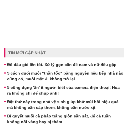
TIN MỚI CẬP NHẬT
Đổ dầu gió lên tỏi: Xử lý gọn cấn đề nam và nữ đều gặp
5 cách đuổi muỗi "thần tốc" bằng nguyên liệu bếp nhà nào
cũng có, muỗi một đi không trở lại
5 công dụng 'ẩn' ít người biết của camera điện thoại: Hóa
ra không chỉ để chụp ảnh!
Đặt thứ này trong nhà vệ sinh giúp khử mùi hôi hiệu quả
mà không cần sáp thơm, không cần nước xịt
Bí quyết muối cà pháo trắng giòn sần sật, để cả tuần
không nổi váng hay bị thâm