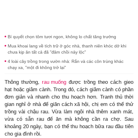
Bí quyết chọn tôm tươi ngon, không lo chất tăng trưởng
Mua khoai lang về tích trữ ở góc nhà, thanh niên khóc dở khi
chưa kịp ăn tất cả đã "đâm chồi nảy lộc"
4 loài cây trồng trong vườn nhà: Rắn và các côn trùng khác
chạy xa, "một đi không trở lại"
Thông thường,
rau muống
được trồng theo cách gieo
hạt hoặc giâm cành. Trong đó, cách giâm cành có phần
đơn giản và nhanh cho thu hoạch hơn. Tranh thủ thời
gian nghỉ ở nhà để giãn cách xã hội, chị em có thể thử
trồng vài chậu rau. Vừa làm ngôi nhà thêm xanh mát,
vừa có sẵn rau để ăn mà không cần ra chợ. Sau
khoảng 20 ngày, bạn có thể thu hoạch bữa rau đầu tiên
cho gia đình rồi.