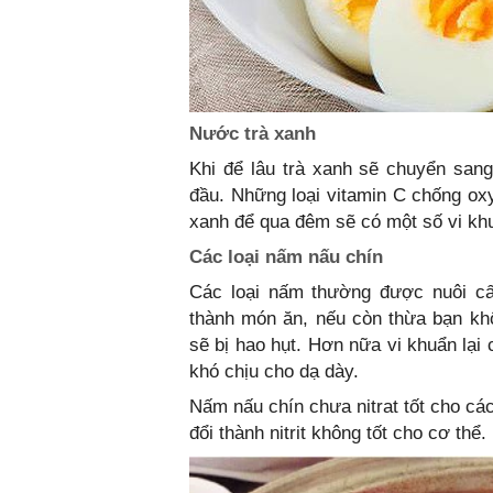
Nước trà xanh
Khi để lâu trà xanh sẽ chuyển sa
đầu. Những loại vitamin C chống oxy
xanh để qua đêm sẽ có một số vi kh
Các loại nấm nấu chín
Các loại nấm thường được nuôi cấ
thành món ăn, nếu còn thừa bạn kh
sẽ bị hao hụt. Hơn nữa vi khuẩn lại
khó chịu cho dạ dày.
Nấm nấu chín chưa nitrat tốt cho cá
đổi thành nitrit không tốt cho cơ thể.