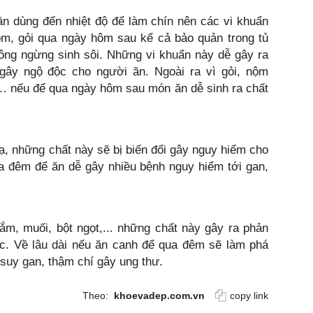
n dùng đến nhiệt độ để làm chín nên các vi khuẩn
nộm, gỏi qua ngày hôm sau kể cả bảo quản trong tủ
ông ngừng sinh sôi. Những vi khuẩn này dễ gây ra
gây ngộ độc cho người ăn. Ngoài ra vì gỏi, nộm
t… nếu để qua ngày hôm sau món ăn dễ sinh ra chất
ạ, những chất này sẽ bị biến đổi gây nguy hiểm cho
ua đêm để ăn dễ gây nhiều bệnh nguy hiểm tới gan,
ắm, muối, bột ngọt,... những chất này gây ra phản
ộc. Về lâu dài nếu ăn canh để qua đêm sẽ làm phá
 suy gan, thậm chí gây ung thư.
Theo:
khoevadep.com.vn
copy link