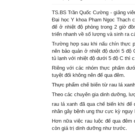
TS.BS Trần Quốc Cường - giảng viê
Đại học Y khoa Phạm Ngọc Thạch cho
để ở nhiệt độ phòng trong 2 giờ đồ
triển nhanh về số lượng và sinh ra 
Trường hợp sau khi nấu chín thực
nên bảo quản ở nhiệt độ dưới 5 độ 
tủ lạnh với nhiệt độ dưới 5 độ C thì 
Riêng với các nhóm thực phẩm dưới 
tuyệt đối không nên để qua đêm.
Thực phẩm chế biến từ rau lá xan
Theo các chuyên gia dinh dưỡng, lượ
rau lá xanh đã qua chế biến khi để 
nhân gây bệnh ung thư cực kỳ nguy 
Hơn nữa việc rau luộc để qua đêm c
còn giá trị dinh dưỡng như trước.