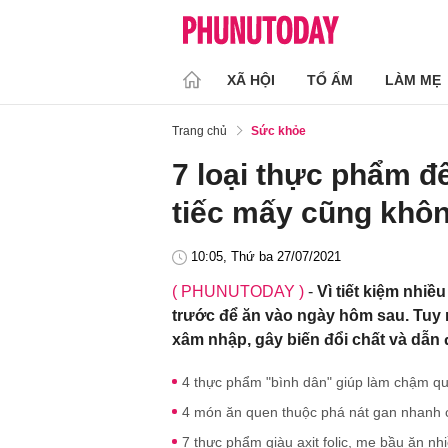
XÃ HỘI
TỔ ẤM
LÀM MẸ
Trang chủ
Sức khỏe
7 loại thực phẩm đ
tiếc mấy cũng khôn
10:05, Thứ ba 27/07/2021
( PHUNUTODAY )
-
Vì tiết kiệm nhi
trước để ăn vào ngày hôm sau. Tuy 
xâm nhập, gây biến đổi chất và dẫn
4 thực phẩm "bình dân" giúp làm chậm quá
4 món ăn quen thuộc phá nát gan nhanh c
7 thực phẩm giàu axit folic, mẹ bầu ăn nh