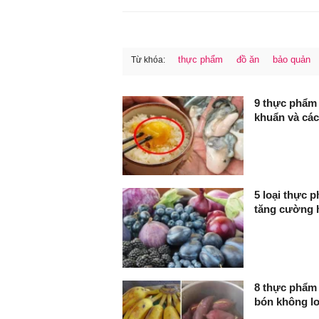
thực phẩm
đồ ăn
bảo quản
Từ khóa:
FaceBook
9 thực phẩm 
khuẩn và cá
5 loại thực 
tăng cường 
8 thực phẩm 
bón không lo