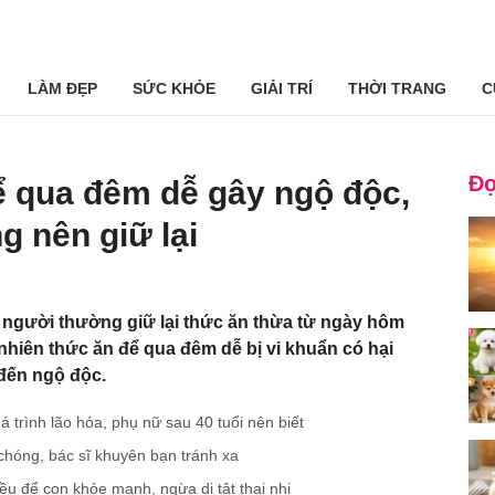
LÀM ĐẸP
SỨC KHỎE
GIẢI TRÍ
THỜI TRANG
C
Đọ
ể qua đêm dễ gây ngộ độc,
g nên giữ lại
ều người thường giữ lại thức ăn thừa từ ngày hôm
nhiên thức ăn để qua đêm dễ bị vi khuẩn có hại
 đến ngộ độc.
 trình lão hóa, phụ nữ sau 40 tuổi nên biết
hóng, bác sĩ khuyên bạn tránh xa
iều để con khỏe mạnh, ngừa dị tật thai nhi