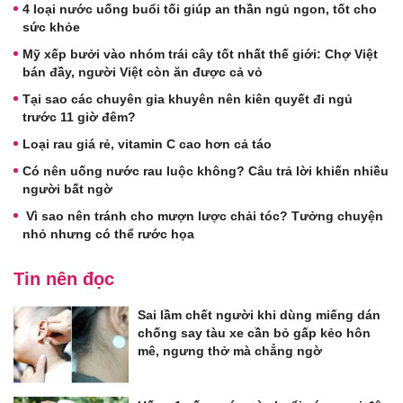
4 loại nước uống buổi tối giúp an thần ngủ ngon, tốt cho
sức khỏe
Mỹ xếp bưởi vào nhóm trái cây tốt nhất thế giới: Chợ Việt
bán đầy, người Việt còn ăn được cả vỏ
Tại sao các chuyên gia khuyên nên kiên quyết đi ngủ
trước 11 giờ đêm?
Loại rau giá rẻ, vitamin C cao hơn cả táo
Có nên uống nước rau luộc không? Câu trả lời khiến nhiều
người bất ngờ
Vì sao nên tránh cho mượn lược chải tóc? Tưởng chuyện
nhỏ nhưng có thể rước họa
Tin nên đọc
Sai lầm chết người khi dùng miếng dán
chống say tàu xe cần bỏ gấp kẻo hôn
mê, ngưng thở mà chẳng ngờ