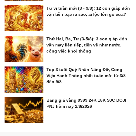
Tử vi tuần mới (3 - 9/8): 12 con giáp đón
vận tiền bạc ra sao, ai lộc lớn gõ cửa?
Thứ Hai, Ba, Tư (3-5/8): 3 con giáp đón
vận may liên tiếp, tiền về như nước,
công việc khơi thông
Top 3 tuổi Quý Nhân Nâng Đỡ, Công
Việc Hanh Thông nhất tuần mới từ 3/8
đến 9/8
Bảng giá vàng 9999 24K 18K SJC DOJI
PNJ hôm nay 2/8/2026