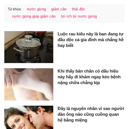
nước gừng
giảm cân
thải độc
Từ khóa:
nước gừng giúp giảm cân
lợi ích từ nước gừng
Luộc rau kiểu này là bạn đang tự
đầu độc cả gia đình mà chẳng hề
hay biết
Khi thấy bàn chân có dấu hiệu
này hãy đi khám ngay kẻo bệnh
nặng chữa chẳng kịp
Đây là nguyên nhân vì sao người
đàn ông nào cũng cuồng quan
hệ bằng miệng