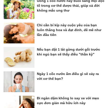
Uống 1 cốc nước này buổi sáng mọi độc
tố trong cơ thể được thải, giúp cả đời
không mắc ung thư
Chỉ cần bí kíp này cuộc yêu của bạn
luôn thăng hoa và đạt đỉnh, đê mê như
lần đầu tiên
Nếu bạn đặt 1 lát gừng dưới gối trước
khi ngủ bạn sẽ thấy điều "thần kỳ"
Ngày 1 cốc nước ấm điều gì sẽ xảy ra
với cơ thể bạn?
Đi ngàn dặm không lo say xe với mẹo
cực đơn giản mà hữu ích này