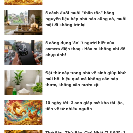
5 cách đuổi muỗi "thần tốc" bằng
nguyên liệu bếp nhà nào cũng có, muỗi
một đi không trở lại
5 công dụng 'ẩn' ít người biết của
camera điện thoại: Hóa ra không chỉ để
chụp ảnh!
Đặt thứ này trong nhà vệ sinh giúp khử
mùi hôi hiệu quả mà không cần sáp
thơm, không cần nước xịt
10 ngày tới: 3 con giáp mở kho tài lộc,
tiền về từ nhiều nguồn
Thứ Sáu, Thứ Bảy, Chủ Nhật (7,8,9/8): 3