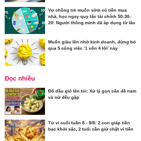
Vợ chồng trẻ muốn sớm có tiền mua
nhà, học ngay quy tắc tài chính 50-30-
20: Người thông minh đã áp dụng từ lâu
Muốn giàu lên nhờ kinh doanh, đừng bỏ
qua 5 công việc ‘1 vốn 4 lời’ này
Đọc nhiều
Đổ dầu gió lên tỏi: Xử lý gọn cấn đề nam
và nữ đều gặp
Tử vi cuối tuần 8 - 9/8: 2 con giáp tiền
bạc khởi sắc, 2 tuổi cần giữ chặt ví tiền