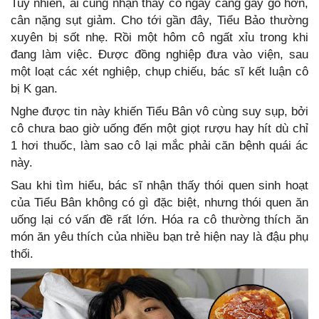
Tuy nhiên, ai cũng nhận thấy cô ngày càng gày gò hơn,
cân nặng sụt giảm. Cho tới gần đây, Tiểu Bảo thường
xuyên bị sốt nhẹ. Rồi một hôm cô ngất xỉu trong khi
đang làm việc. Được đồng nghiệp đưa vào viện, sau
một loạt các xét nghiệp, chụp chiếu, bác sĩ kết luận cô
bị K gan.
Nghe được tin này khiến Tiểu Bân vô cùng suy sụp, bởi
cô chưa bao giờ uống đến một giọt rượu hay hít dù chỉ
1 hơi thuốc, làm sao cô lại mắc phải căn bệnh quái ác
này.
Sau khi tìm hiểu, bác sĩ nhận thấy thói quen sinh hoạt
của Tiểu Bân không có gì đặc biệt, nhưng thói quen ăn
uống lại có vấn đề rất lớn. Hóa ra cô thường thích ăn
món ăn yêu thích của nhiều bạn trẻ hiện nay là đậu phụ
thối.