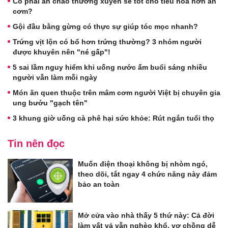
Có phải ăn cháo thường xuyên sẽ tốt cho tiêu hóa hơn ăn
cơm?
Gội đầu bằng gừng có thực sự giúp tóc mọc nhanh?
Trứng vịt lộn có bổ hơn trứng thường? 3 nhóm người
được khuyên nên "né gấp"!
5 sai lầm nguy hiểm khi uống nước ấm buổi sáng nhiều
người vẫn làm mỗi ngày
Món ăn quen thuộc trên mâm cơm người Việt bị chuyên gia
ung bướu "gạch tên"
3 khung giờ uống cà phê hại sức khỏe: Rút ngắn tuổi thọ
Tin nên đọc
Muốn điện thoại không bị nhòm ngó,
theo dõi, tắt ngay 4 chức năng này đảm
bảo an toàn
Mở cửa vào nhà thấy 5 thứ này: Cả đời
làm vất vả vẫn nghèo khổ, vợ chồng dễ