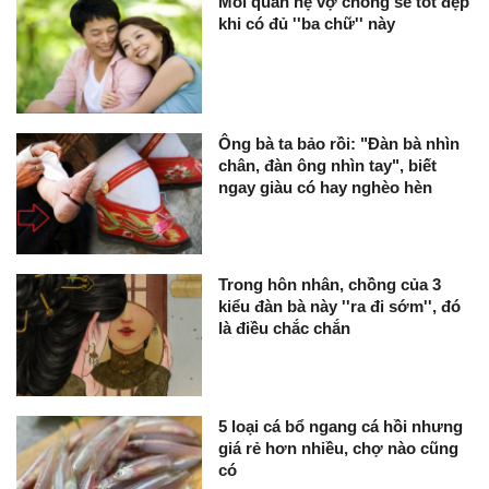
Mối quan hệ vợ chồng sẽ tốt đẹp
khi có đủ ''ba chữ'' này
Ông bà ta bảo rồi: "Đàn bà nhìn
chân, đàn ông nhìn tay", biết
ngay giàu có hay nghèo hèn
Trong hôn nhân, chồng của 3
kiểu đàn bà này ''ra đi sớm'', đó
là điều chắc chắn
5 loại cá bổ ngang cá hồi nhưng
giá rẻ hơn nhiều, chợ nào cũng
có