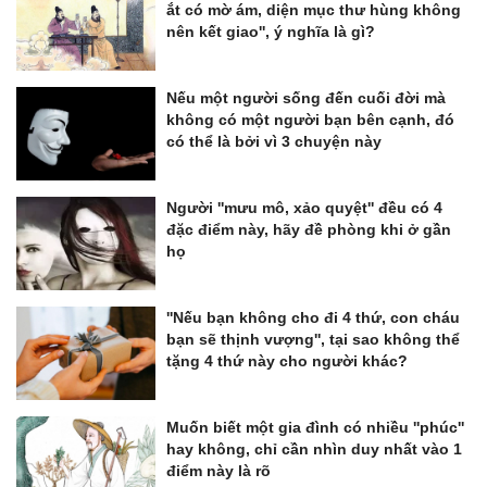
ắt có mờ ám, diện mục thư hùng không
nên kết giao'', ý nghĩa là gì?
Nếu một người sống đến cuối đời mà
không có một người bạn bên cạnh, đó
có thể là bởi vì 3 chuyện này
Người ''mưu mô, xảo quyệt'' đều có 4
đặc điểm này, hãy đề phòng khi ở gần
họ
''Nếu bạn không cho đi 4 thứ, con cháu
bạn sẽ thịnh vượng'', tại sao không thể
tặng 4 thứ này cho người khác?
Muốn biết một gia đình có nhiều ''phúc''
hay không, chỉ cần nhìn duy nhất vào 1
điểm này là rõ