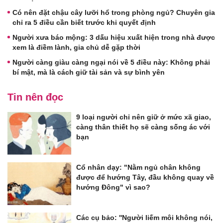
Có nên đặt chậu cây lưỡi hổ trong phòng ngủ? Chuyên gia
chỉ ra 5 điều cần biết trước khi quyết định
Người xưa báo mộng: 3 dấu hiệu xuất hiện trong nhà được
xem là điềm lành, gia chủ dễ gặp thời
Người càng giàu càng ngại nói về 5 điều này: Không phải
bí mật, mà là cách giữ tài sản và sự bình yên
Tin nên đọc
9 loại người chỉ nên giữ ở mức xã giao,
càng thân thiết họ sẽ càng sống ác với
bạn
Cổ nhân dạy: "Nằm ngủ chân không
được để hướng Tây, đầu không quay về
hướng Đông" vì sao?
Các cụ bảo: ''Người liếm môi không nói,