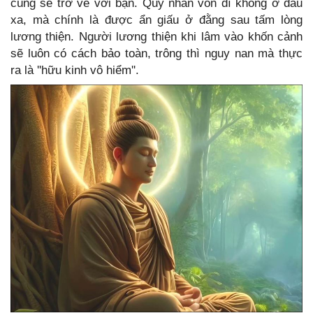
cùng sẽ trở về với bạn. Quý nhân vốn dĩ không ở đâu
xa, mà chính là được ẩn giấu ở đằng sau tấm lòng
lương thiện. Người lương thiện khi lâm vào khốn cảnh
sẽ luôn có cách bảo toàn, trông thì nguy nan mà thực
ra là ''hữu kinh vô hiểm''.