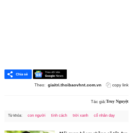
Theo:
giaitri.thoibaovhnt.com.vn
copy link
Tác giả:
Truy Nguyệt
con người
tính cách
trời xanh
cổ nhân dạy
Từ khóa: