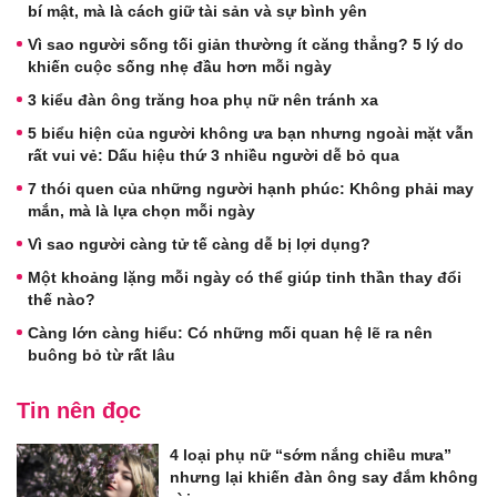
bí mật, mà là cách giữ tài sản và sự bình yên
Vì sao người sống tối giản thường ít căng thẳng? 5 lý do
khiến cuộc sống nhẹ đầu hơn mỗi ngày
3 kiểu đàn ông trăng hoa phụ nữ nên tránh xa
5 biểu hiện của người không ưa bạn nhưng ngoài mặt vẫn
rất vui vẻ: Dấu hiệu thứ 3 nhiều người dễ bỏ qua
7 thói quen của những người hạnh phúc: Không phải may
mắn, mà là lựa chọn mỗi ngày
Vì sao người càng tử tế càng dễ bị lợi dụng?
Một khoảng lặng mỗi ngày có thể giúp tinh thần thay đổi
thế nào?
Càng lớn càng hiểu: Có những mối quan hệ lẽ ra nên
buông bỏ từ rất lâu
Tin nên đọc
4 loại phụ nữ “sớm nắng chiều mưa”
nhưng lại khiến đàn ông say đắm không