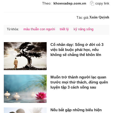
Theo:
khoevadep.com.vn
copy link
Tác giả:
Xuân Quỳnh
mâu thuẫn con người
triết lý
kỹ năng sống
Từ khóa:
Cố nhân dạy: Sống ở đời có 3
việc bắt buộc phải học, nếu
không sẽ chẳng thể khôn lên
Muốn trở thành người lạc quan
trước mọi thử thách, đừng quên
luyện tập 3 cách sống sau
Nếu bắt gặp những biểu hiện