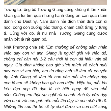
Tương tự, ông bố Trường Giang cũng không ít lần khiến
khán giả lụi tim qua những hành động ân cần quan tâm
dành cho Destiny. Nam danh hài đích thân đưa con đi
học, cõng con xuống bậc thang, chăm chút từng ly từng
tí. Cùng với đó, ái nữ nhà Trường Giang cũng được
nhận xét là rất quấn bố.
Nhã Phương chia sẻ:
"Em thường để chồng đảm nhận
việc dạy con vì anh Giang là người giỏi về việc đó,
chồng chỉ cần nói 1-2 câu thôi là con đã hiểu vấn đề
ngay. Gia đình không bao giờ xích mích về cách nuôi
dạy con vì em biết, em tin rằng anh sẽ làm tốt chuyện
ấy. Anh Giang sẽ làm tốt hơn nên mỗi lần chồng dạy
con là em sẽ không bao giờ can thiệp. Hiện tại, mỗi khi
kêu dọn dẹp đồ đạc là bé biết ngay để vào chỗ
nào.
Chồng em thật sự nghĩ rất nhanh. Anh ấy vừa dạy
vừa chơi với con gái, nên mỗi lần dạy là con nhớ rất rõ.
Những lần sau thì bé sẽ tự chơi được và còn biết sáng