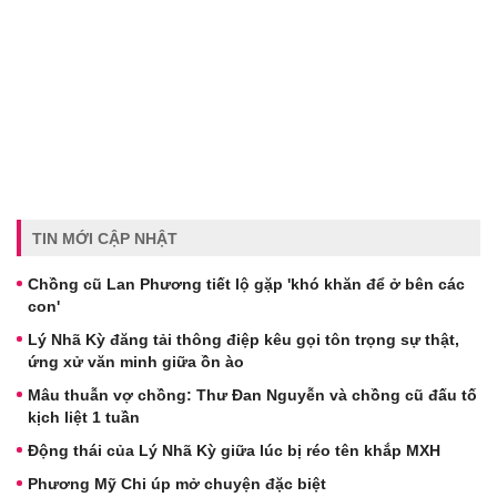
TIN MỚI CẬP NHẬT
Chồng cũ Lan Phương tiết lộ gặp 'khó khăn để ở bên các
con'
Lý Nhã Kỳ đăng tải thông điệp kêu gọi tôn trọng sự thật,
ứng xử văn minh giữa ồn ào
Mâu thuẫn vợ chồng: Thư Đan Nguyễn và chồng cũ đấu tố
kịch liệt 1 tuần
Động thái của Lý Nhã Kỳ giữa lúc bị réo tên khắp MXH
Phương Mỹ Chi úp mở chuyện đặc biệt