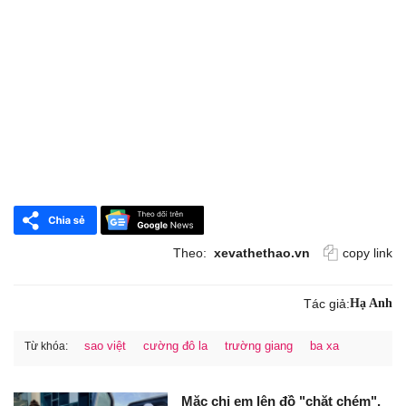
Theo:
xevathethao.vn
copy link
Tác giả:
Hạ Anh
sao việt
cường đô la
trường giang
ba xa
Từ khóa:
Mặc chị em lên đồ "chặt chém",