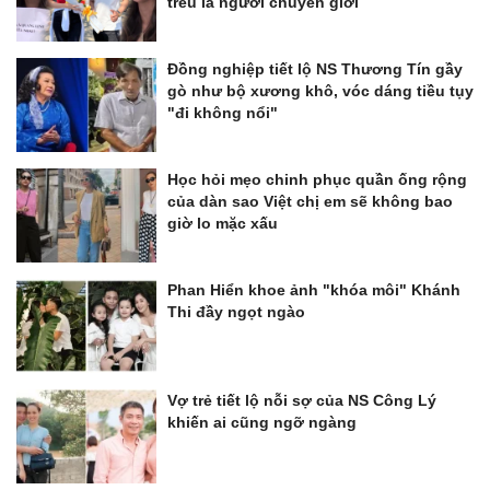
trêu là người chuyển giới
Đồng nghiệp tiết lộ NS Thương Tín gầy
gò như bộ xương khô, vóc dáng tiều tụy
"đi không nổi"
Học hỏi mẹo chinh phục quần ống rộng
của dàn sao Việt chị em sẽ không bao
giờ lo mặc xấu
Phan Hiển khoe ảnh "khóa môi" Khánh
Thi đầy ngọt ngào
Vợ trẻ tiết lộ nỗi sợ của NS Công Lý
khiến ai cũng ngỡ ngàng