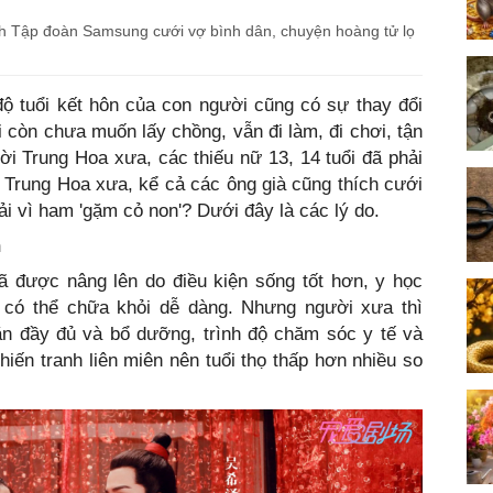
ch Tập đoàn Samsung cưới vợ bình dân, chuyện hoàng tử lọ
độ tuổi kết hôn của con người cũng có sự thay đổi
i còn chưa muốn lấy chồng, vẫn đi làm, đi chơi, tận
i Trung Hoa xưa, các thiếu nữ 13, 14 tuổi đã phải
 Trung Hoa xưa, kể cả các ông già cũng thích cưới
hải vì ham 'gặm cỏ non'? Dưới đây là các lý do.
n
ã được nâng lên do điều kiện sống tốt hơn, y học
ật có thể chữa khỏi dễ dàng. Nhưng người xưa thì
ăn đầy đủ và bổ dưỡng, trình độ chăm sóc y tế và
hiến tranh liên miên nên tuổi thọ thấp hơn nhiều so