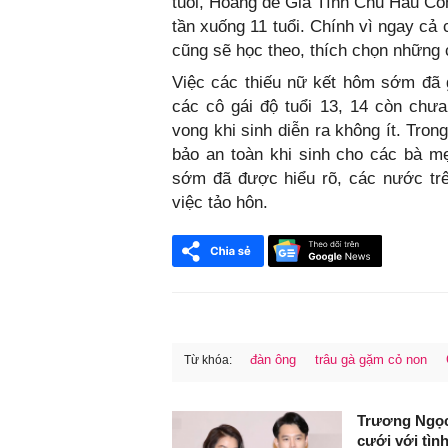
tuổi, Hoàng đế Gia Tĩnh Chu Hầu Côn
tần xuống 11 tuổi. Chính vì ngay cả
cũng sẽ học theo, thích chọn những c
Việc các thiếu nữ kết hôm sớm đã 
các cô gái độ tuổi 13, 14 còn chưa
vong khi sinh diễn ra không ít. Tro
bảo an toàn khi sinh cho các bà m
sớm đã được hiểu rõ, các nước tr
việc tảo hôn.
đàn ông
trâu gà gặm cỏ non
Từ khóa:
FaceBook
Trương Ngọc 
cưới với tình