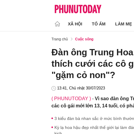
XÃ HỘI
TỔ ẤM
LÀM MẸ
Trang chủ
Cuộc sống
Đàn ông Trung Hoa 
thích cưới các cô g
"gặm cỏ non"?
13:41, Chủ nhật 30/07/2023
( PHUNUTODAY )
-
Vì sao đàn ông T
các cô gái mới lớn 13, 14 tuổi, có ph
3 kiểu đàn bà nhan sắc ở mức bình thườn
Kỳ lạ hoa hậu đẹp nhất thế giới lại làm đ
kịch