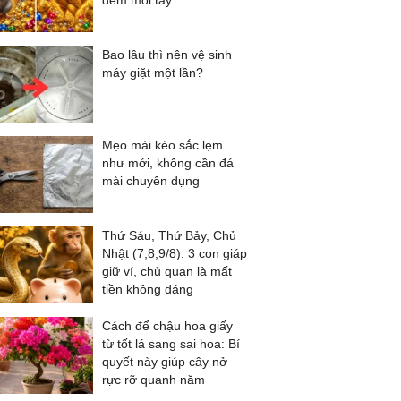
đếm mỏi tay
Bao lâu thì nên vệ sinh
máy giặt một lần?
Mẹo mài kéo sắc lẹm
như mới, không cần đá
mài chuyên dụng
Thứ Sáu, Thứ Bảy, Chủ
Nhật (7,8,9/8): 3 con giáp
giữ ví, chủ quan là mất
tiền không đáng
Cách để chậu hoa giấy
từ tốt lá sang sai hoa: Bí
quyết này giúp cây nở
rực rỡ quanh năm