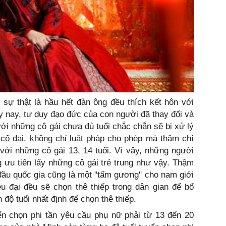
 sự thật là hầu hết đàn ông đều thích kết hôn với
ày nay, tư duy đạo đức của con người đã thay đổi và
với những cô gái chưa đủ tuổi chắc chắn sẽ bị xử lý
i cổ đại, không chỉ luật pháp cho phép mà thậm chí
với những cô gái 13, 14 tuổi. Vì vậy, những người
 ưu tiên lấy những cô gái trẻ trung như vậy. Thậm
đầu quốc gia cũng là một "tấm gương" cho nam giới
ều đại đều sẽ chọn thê thiếp trong dân gian để bổ
 độ tuổi nhất định để chọn thê thiếp.
ển chọn phi tần yêu cầu phụ nữ phải từ 13 đến 20