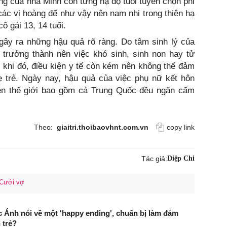
g của nhà Minh còn từng hạ độ tuổi tuyển chọn phi
 các vị hoàng đế như vậy nên nam nhi trong thiên hạ
ô gái 13, 14 tuổi.
gây ra những hậu quả rõ ràng. Do tâm sinh lý của
 trưởng thành nên việc khó sinh, sinh non hay tử
ng khi đó, điều kiện y tế còn kém nên không thể đảm
ẹ trẻ. Ngày nay, hậu quả của việc phụ nữ kết hôn
ên thế giới bao gồm cả Trung Quốc đều ngăn cấm
Theo:
giaitri.thoibaovhnt.com.vn
copy link
Tác giả:
Diệp Chi
Cưới vợ
Ánh nói về một 'happy ending', chuẩn bị làm đám
 trẻ?