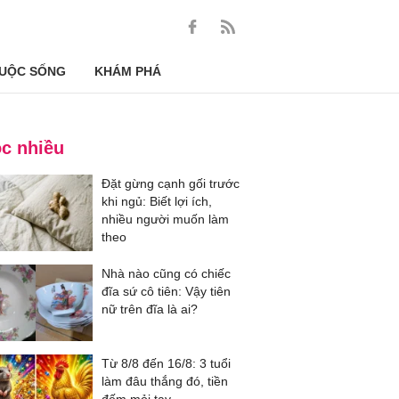
UỘC SỐNG
KHÁM PHÁ
c nhiều
Đặt gừng cạnh gối trước
khi ngủ: Biết lợi ích,
nhiều người muốn làm
theo
Nhà nào cũng có chiếc
đĩa sứ cô tiên: Vậy tiên
nữ trên đĩa là ai?
Từ 8/8 đến 16/8: 3 tuổi
làm đâu thắng đó, tiền