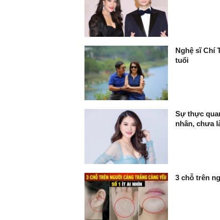
Nghệ sĩ Chí 
tuổi
Sự thực qua
nhân, chưa l
3 chỗ trên ng