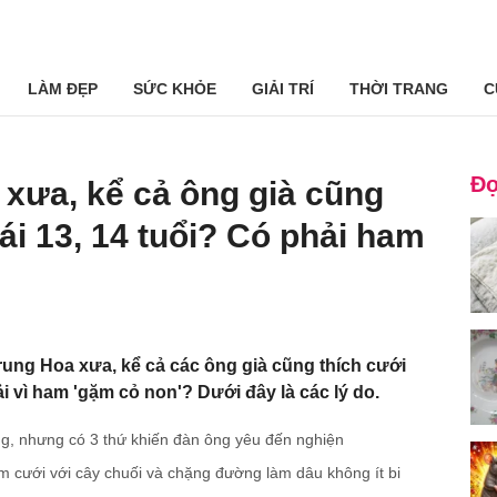
LÀM ĐẸP
SỨC KHỎE
GIẢI TRÍ
THỜI TRANG
C
Đọ
xưa, kể cả ông già cũng
ái 13, 14 tuổi? Có phải ham
rung Hoa xưa, kể cả các ông già cũng thích cưới
ải vì ham 'gặm cỏ non'? Dưới đây là các lý do.
g, nhưng có 3 thứ khiến đàn ông yêu đến nghiện
ám cưới với cây chuối và chặng đường làm dâu không ít bi