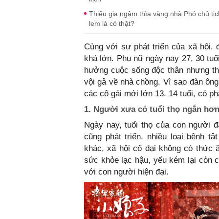
Thiếu gia ngậm thìa vàng nhà Phó chủ tị
lem là có thật?
Cùng với sự phát triển của xã hội, 
khá lớn. Phụ nữ ngày nay 27, 30 tuổ
hưởng cuộc sống độc thân nhưng thờ
vội gả về nhà chồng. Vì sao đàn ông
các cô gái mới lớn 13, 14 tuổi, có p
1. Người xưa có tuổi thọ ngắn hơ
Ngày nay, tuổi thọ của con người đ
cũng phát triển, nhiều loại bệnh t
khác, xã hội cổ đại không có thức 
sức khỏe lạc hậu, yếu kém lại còn c
với con người hiện đại.