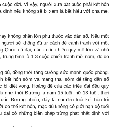
ủa cuộc đời. Vì vậy, người xưa bắt buộc phải kết hôn
 đình nếu không sẽ bị xem là bất hiếu với cha mẹ,
 hay không phần lớn phụ thuộc vào dân số. Nếu một
0 người sẽ không đủ tư cách để cạnh tranh với một
ng Quốc cổ đại, các cuộc chiến quy mô lớn và nhỏ
, trung bình là 1-3 cuộc chiến tranh mỗi năm, do đó
ng đủ, đồng thời tăng cường sức mạnh quốc phòng,
ích kết hôn sớm và mang thai sớm để tăng dân số
 bị diệt vong. Hoàng đế của các triều đại đều quy
dụ như thời Đường là nam 15 tuổi, nữ 13 tuổi, thời
uổi. Đương nhiên, đây là nói đến tuổi kết hôn tối
ới có thể kết hôn, mặc dù không có giới hạn độ tuổi
u đại có những biện pháp trừng phạt nhất định với