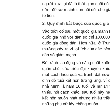
người xưa lại đã là thời gian cuối c
sớm để sớm sinh con nối dõi cho gia
tổ tiên.
2. Quy định bắt buộc của quốc gia
Vào thời cổ đại, một quốc gia mạnh
quốc gia nhỏ với dân số chỉ 100.00
quốc gia đông dân. Hơn nữa, ở Tru
thường xảy ra vì lợi ích của các bên
dân số giảm mạnh.
Để tránh lao động và năng suất khô
quân chủ, các triều đại khuyến kh
một cách hiệu quả và tránh đất nước
định độ tuổi kết hôn tương ứng, ví 
nhà Minh là nam 16 tuổi và nữ 14 t
thiểu, nói cách khác, sau tuổi này m
kết hôn muộn nhất nhưng nhiều triề
những phụ nữ lấy chồng muộn.