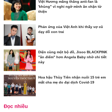
Việt Hương mắng thẳng anti-fan là
'khùng" vì nghi ngờ mình ăn chặn từ
thiện
Phản ứng của Việt Anh khi thấy vợ cũ
dạy dỗ con trai
Diện cùng một bộ đồ, Jisoo BLACKPINK
"ăn điểm" hơn Angela Baby nhờ chi tiết
này
Hoa hậu Thùy Tiên nhận nuôi 15 trẻ em
mất cha mẹ do đại dịch Covid-19
Đọc nhiều