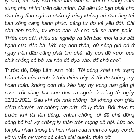
ly hôn, mà hãy can đảm làm việc đó khi bị chồng 'cắm
sừng như nhím' trên đầu mình. Đã đến lúc bạn phải cho
đàn ông tỉnh ngộ ra chân lý rằng không có đàn ông thì
bạn sống càng hạnh phúc, càng tự do và yêu đời. Chỉ
cần tiền nhiều, tự khắc bạn và con cái sẽ hạnh phúc.
Thiếu con cái, thiếu sự nghiệp và tiền bạc mới là sự bất
hạnh của đàn bà. Với mẹ đơn thân, dù sóng gió có ở
ngay trên đầu cũng phải ôm chặt lấy con để vượt qua
chứ chẳng có bờ vai nào để dựa vào, để chở che".
Trước đó, Diệp Lâm Anh nói:
"Tôi công khai tình trạng
hôn nhân của mình ở thời điểm này vì tôi đã buông tay
hoàn toàn, không còn níu kéo hay hy vọng hàn gắn gì
nữa. Tôi cùng hai con dọn ra ngoài ở riêng từ ngày
31/12/2021. Sau khi rời nhà chồng, tôi không còn giấu
giếm chuyện vợ chồng rạn nứt, đã ly thân. Bởi thực ra
trước khi tôi lên tiếng, chính chồng tôi đã chủ động
công bố hai vợ chồng ly thân trên mạng xã hội. Lúc đó,
tôi phủ nhận thông tin hôn nhân của mình có nguy cơ đổ
vỡ vì vẫn hy vọng có cách giải quyết, tháo gỡ.