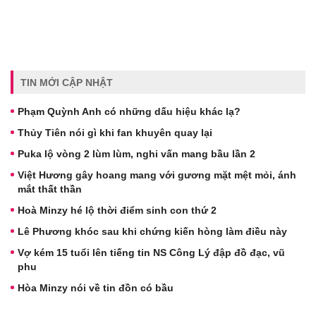
TIN MỚI CẬP NHẬT
Phạm Quỳnh Anh có những dấu hiệu khác lạ?
Thủy Tiên nói gì khi fan khuyên quay lại
Puka lộ vòng 2 lùm lùm, nghi vấn mang bầu lần 2
Việt Hương gây hoang mang với gương mặt mệt mỏi, ánh
mắt thất thần
Hoà Minzy hé lộ thời điểm sinh con thứ 2
Lê Phương khóc sau khi chứng kiến hòng làm điều này
Vợ kém 15 tuổi lên tiếng tin NS Công Lý đập đồ đạc, vũ
phu
Hòa Minzy nói về tin đồn có bầu