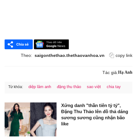
Theo:
saigonthethao.thethaovanhoa.vn
copy link
Tác giả:
Hạ Anh
diệp lâm anh
đặng thu thảo
sao việt
chia tay
Từ khóa:
Xứng danh "thần tiên tỷ tỷ",
Đặng Thu Thảo lên đồ thả dáng
sương sương cũng nhận bão
like