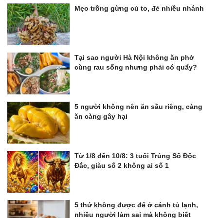
Mẹo trồng gừng củ to, đẻ nhiều nhánh
Tại sao người Hà Nội không ăn phở
cùng rau sống nhưng phải có quẩy?
5 người không nên ăn sầu riêng, càng
ăn càng gây hại
Từ 1/8 đến 10/8: 3 tuổi Trúng Số Độc
Đắc, giàu số 2 không ai số 1
5 thứ không được để ở cánh tủ lạnh,
nhiều người làm sai mà không biết