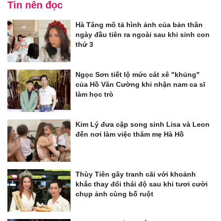
Tin nên đọc
Hà Tăng mô tả hình ảnh của bản thân
ngày đầu tiên ra ngoài sau khi sinh con
thứ 3
Ngọc Sơn tiết lộ mức cát xê "khủng"
của Hồ Văn Cường khi nhận nam ca sĩ
làm học trò
Kim Lý đưa cặp song sinh Lisa và Leon
đến nơi làm việc thăm mẹ Hà Hồ
Thùy Tiên gây tranh cãi với khoảnh
khắc thay đổi thái độ sau khi tươi cười
chụp ảnh cùng bố ruột