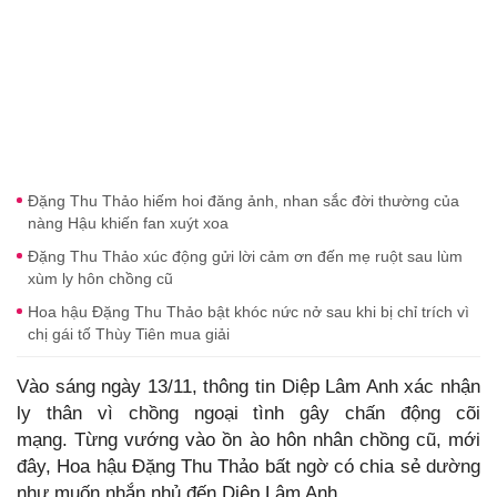
Đặng Thu Thảo hiếm hoi đăng ảnh, nhan sắc đời thường của
nàng Hậu khiến fan xuýt xoa
Đặng Thu Thảo xúc động gửi lời cảm ơn đến mẹ ruột sau lùm
xùm ly hôn chồng cũ
Hoa hậu Đặng Thu Thảo bật khóc nức nở sau khi bị chỉ trích vì
chị gái tố Thùy Tiên mua giải
Vào sáng ngày 13/11, thông tin Diệp Lâm Anh xác nhận
ly thân vì chồng ngoại tình gây chấn động cõi
mạng. Từng vướng vào ồn ào hôn nhân chồng cũ, mới
đây, Hoa hậu Đặng Thu Thảo bất ngờ có chia sẻ dường
như muốn nhắn nhủ đến Diệp Lâm Anh.