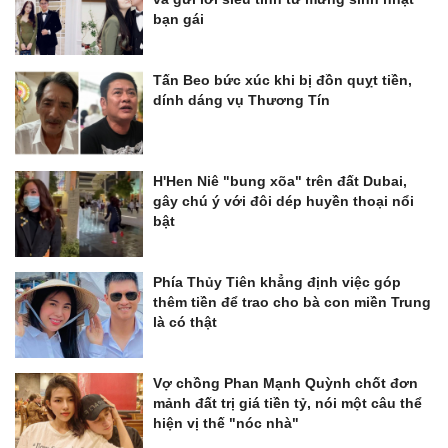
bạn gái
Tấn Beo bức xúc khi bị đồn quỵt tiền,
dính dáng vụ Thương Tín
H'Hen Niê "bung xõa" trên đất Dubai,
gây chú ý với đôi dép huyền thoại nổi
bật
Phía Thủy Tiên khẳng định việc góp
thêm tiền để trao cho bà con miền Trung
là có thật
Vợ chồng Phan Mạnh Quỳnh chốt đơn
mảnh đất trị giá tiền tỷ, nói một câu thể
hiện vị thế "nóc nhà"