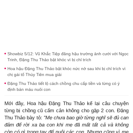
Showbiz 5/12: Vũ Khắc Tiệp đăng hậu trường ảnh cưới với Ngọc
Trinh, Đặng Thu Thảo bật khóc vì bị chỉ trích
Hoa hậu Đặng Thu Thảo bật khóc nức nở sau khi bị chỉ trích vì
chị gái tố Thùy Tiên mua giải
Đặng Thu Thảo tiết lộ cách chồng chu cấp tiền và từng có ý
định bán máu nuôi con
Mới đây, Hoa hậu Đặng Thu Thảo kể lại câu chuyện
từng bị chồng cũ cấm cản không cho gặp 2 con. Đặng
Thu Thảo bày tỏ:
"Mẹ chưa bao giờ từng nghĩ sẽ đủ can
đảm để rời xa ba con khi mẹ đã mất tất cả và không
còn có gì trong tay để nuôi các con. Nhưng cũng vì mẹ