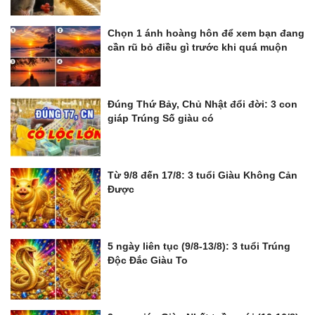
Chọn 1 ánh hoàng hôn để xem bạn đang
cần rũ bỏ điều gì trước khi quá muộn
Đúng Thứ Bảy, Chủ Nhật đổi đời: 3 con
giáp Trúng Số giàu có
Từ 9/8 đến 17/8: 3 tuổi Giàu Không Cản
Được
5 ngày liên tục (9/8-13/8): 3 tuổi Trúng
Độc Đắc Giàu To