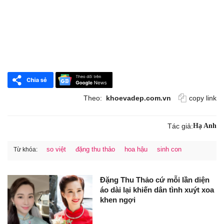
Theo:
khoevadep.com.vn
copy link
Tác giả:
Hạ Anh
so việt
đặng thu thảo
hoa hậu
sinh con
Từ khóa:
Đặng Thu Thảo cứ mỗi lần diện
áo dài lại khiến dân tình xuýt xoa
khen ngợi