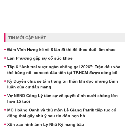
TIN MỚI CẬP NHẬT
Đàm Vĩnh Hưng kể về 8 lần đi thi để theo đuổi âm nhạc
Lan Phương gặp sự cố sức khoẻ
Tập 6 “Anh trai vượt ngàn chông gai 2026”: Trận đấu xóa
thẻ bùng nổ, concert đầu tiên tại TP.HCM được công bố
Kỳ Duyên chia sẻ tâm trạng tủi thân khi đọc những bình
luận của cư dân mạng
Vợ NSND Công Lý tâm sự về quyết định cưới chồng lớn
hơn 15 tuổi
MC Hoàng Oanh và thủ môn Lê Giang Patrik tiếp tục có
động thái gây chú ý sau tin đồn hẹn hò
Xôn xao hình ảnh Lý Nhã Kỳ mang bầu