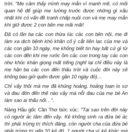
trời:
"Mẹ cảm thấy mình may mắn vì mạnh mẽ, có mối
quan hệ để giúp mẹ lường trước được những gì xấu
nhất khi có vấn đề tranh chấp nuôi con và mẹ may mắn
khi giữ được 2 con bên mẹ mãi mãi!
Đã có lần ba các con thừa lúc các con bên nội, mẹ đi
làm xa dịch bệnh khó khăn cố ý cắt liên lạc của mẹ và
các con gần 10 ngày, mẹ không biết tin hay bất cứ gì từ
các con đến khi mẹ rước ôm các con trong tay các con
như khóc khàn giọng mất tiếng (nghĩ lại chỉ điều này là
mẹ hận ba các con đến thấu trời và cuộc đời này sẽ
không bao giờ quên được gần 10 ngày đó)…
Chỉ vậy thôi mà mẹ đã khủng hoảng, hoảng loạn lo sợ
và đau đớn đến thế nào vậy mà nỗi đau của mẹ bé An
làm sao ai thấu nổi…"
.
Nàng Hậu gốc Cần Thơ bức xúc:
"Tại sao trên đời này
có người ác tâm đến vậy. Kẻ không sinh ra đứa bé ác
thì phải trừng trị thích đáng, còn người cha của đứa bé
phải trừng trị gấp 10 kẻ đó, 1 người cha vì kẻ khác mà