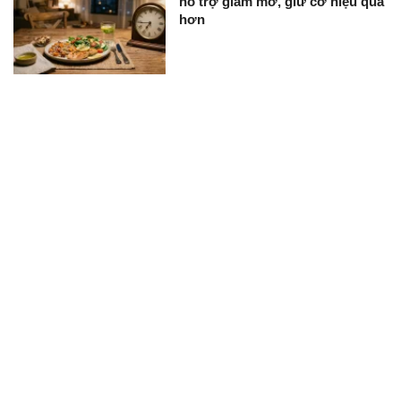
hỗ trợ giảm mỡ, giữ cơ hiệu quả
hơn