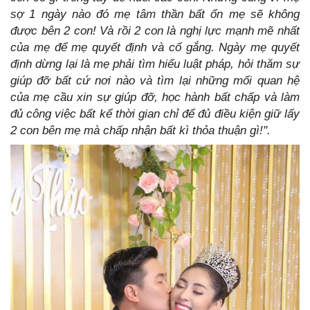
sợ 1 ngày nào đó mẹ tâm thần bất ổn mẹ sẽ không
được bên 2 con! Và rồi 2 con là nghị lực mạnh mẽ nhất
của mẹ để mẹ quyết định và cố gắng. Ngày mẹ quyết
định dừng lại là mẹ phải tìm hiểu luật pháp, hỏi thăm sự
giúp đỡ bất cứ nơi nào và tìm lại những mối quan hệ
của mẹ cầu xin sự giúp đỡ, học hành bất chấp và làm
đủ công việc bất kể thời gian chỉ để đủ điều kiện giữ lấy
2 con bên mẹ mà chấp nhận bất kì thỏa thuận gì!".