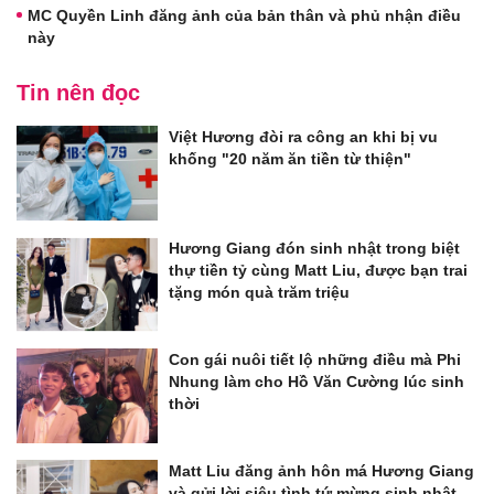
MC Quyền Linh đăng ảnh của bản thân và phủ nhận điều
này
Tin nên đọc
Việt Hương đòi ra công an khi bị vu
khống "20 năm ăn tiền từ thiện"
Hương Giang đón sinh nhật trong biệt
thự tiền tỷ cùng Matt Liu, được bạn trai
tặng món quà trăm triệu
Con gái nuôi tiết lộ những điều mà Phi
Nhung làm cho Hồ Văn Cường lúc sinh
thời
Matt Liu đăng ảnh hôn má Hương Giang
và gửi lời siêu tình tứ mừng sinh nhật