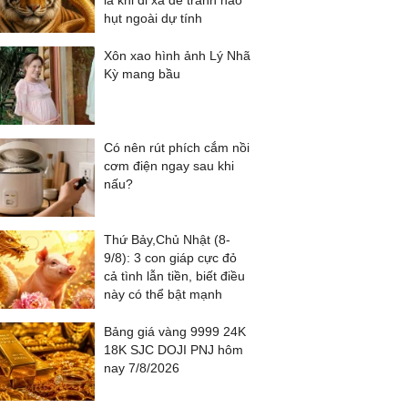
là khi đi xa để tránh hao
hụt ngoài dự tính
Xôn xao hình ảnh Lý Nhã
Kỳ mang bầu
Có nên rút phích cắm nồi
cơm điện ngay sau khi
nấu?
Thứ Bảy,Chủ Nhật (8-
9/8): 3 con giáp cực đỏ
cả tình lẫn tiền, biết điều
này có thể bật mạnh
Bảng giá vàng 9999 24K
18K SJC DOJI PNJ hôm
nay 7/8/2026