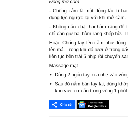
Đóng mở cằm
- Chống cằm là một động tác tì ha
dụng lực ngược lại với khi mở cằm.
- Không cắn chặt hai hàm răng để 
chỉ cần giữ hai hàm răng khép hờ. T
Hoặc Chống tay lên cằm như động t
lên má. Trong khi đó lưỡi ở trong đ
liên tục bên trái 5 nhịp rồi chuyển s
Massage mặt
Dùng 2 ngón tay xoa nhẹ vào vùng
Sau đó nắm bàn tay lại, dùng khớp
khu vực cơ cắn trong vòng 1 phút