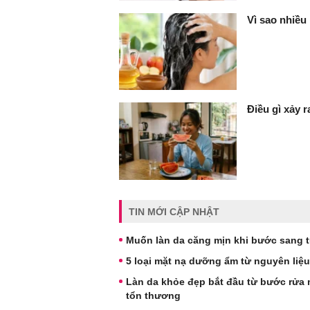
Vì sao nhiều
Điều gì xảy 
TIN MỚI CẬP NHẬT
Muốn làn da căng mịn khi bước sang t
5 loại mặt nạ dưỡng ẩm từ nguyên liệ
Làn da khỏe đẹp bắt đầu từ bước rửa m
tổn thương