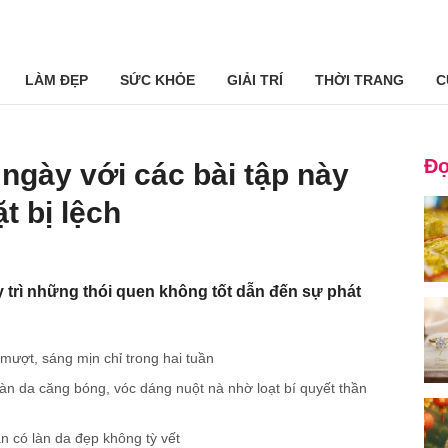
LÀM ĐẸP
SỨC KHỎE
GIẢI TRÍ
THỜI TRANG
C
Đọ
 ngày với các bài tập này
t bị lệch
 trì những thói quen không tốt dẫn đến sự phát
mượt, sáng mịn chỉ trong hai tuần
 da căng bóng, vóc dáng nuột nà nhờ loạt bí quyết thần
n có làn da đẹp không tỳ vết