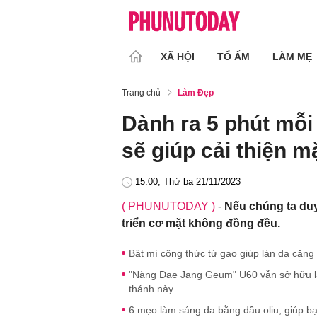
XÃ HỘI
TỔ ẤM
LÀM MẸ
Trang chủ
Làm Đẹp
Dành ra 5 phút mỗi
sẽ giúp cải thiện mặ
15:00, Thứ ba 21/11/2023
( PHUNUTODAY )
-
Nếu chúng ta duy
triển cơ mặt không đồng đều.
Bật mí công thức từ gạo giúp làn da căng 
"Nàng Dae Jang Geum" U60 vẫn sở hữu làn
thánh này
6 mẹo làm sáng da bằng dầu oliu, giúp bạ