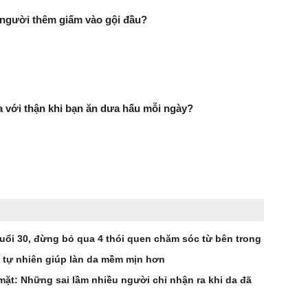
 người thêm giấm vào gội đầu?
ra với thận khi bạn ăn dưa hấu mỗi ngày?
uổi 30, đừng bỏ qua 4 thói quen chăm sóc từ bên trong
u tự nhiên giúp làn da mềm mịn hơn
ặt: Những sai lầm nhiều người chỉ nhận ra khi da đã