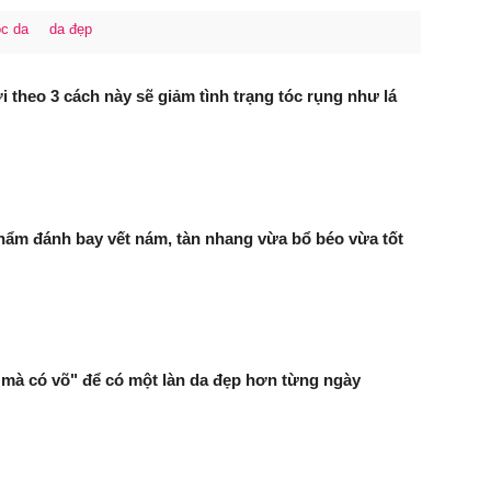
c da
da đẹp
 theo 3 cách này sẽ giảm tình trạng tóc rụng như lá
phẩm đánh bay vết nám, tàn nhang vừa bổ béo vừa tốt
 mà có võ" để có một làn da đẹp hơn từng ngày