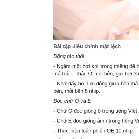
Bài tập điều chỉnh mặt lệch
Động tác thổi
- Ngậm một hơi khí trong miệng để h
má trái – phải. Ở mỗi bên, giữ hơi 3 
- Nhớ đẩy hơi lưu động giữa bên má 
bên, mỗi bên 8 nhịp.
Đọc chữ O và E
- Chữ O đọc giống ô trong tiếng Việt
- Chữ E đọc giống âm i trong tiếng V
- Thực hiện luân phiên OE 10 nhịp.