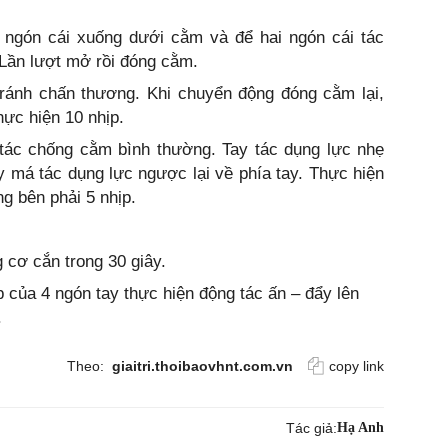
i ngón cái xuống dưới cằm và để hai ngón cái tác
 Lần lượt mở rồi đóng cằm.
tránh chấn thương. Khi chuyển động đóng cằm lại,
hực hiện 10 nhịp.
ác chống cằm bình thường. Tay tác dụng lực nhẹ
ẩy má tác dụng lực ngược lại về phía tay. Thực hiện
ang bên phải 5 nhịp.
 cơ cắn trong 30 giây.
 của 4 ngón tay thực hiện động tác ấn – đẩy lên
.
Theo:
giaitri.thoibaovhnt.com.vn
copy link
Tác giả:
Hạ Anh