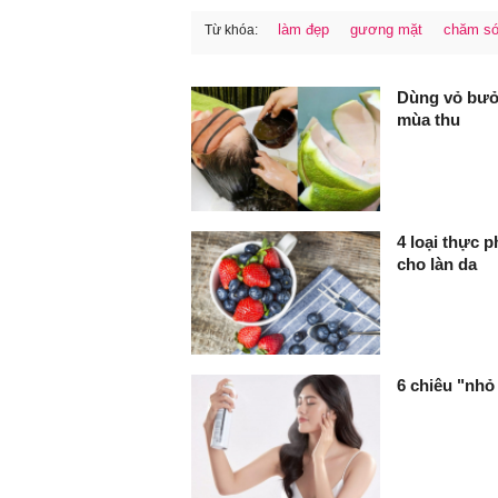
làm đẹp
gương mặt
chăm só
Từ khóa:
FaceBook
Dùng vỏ bưởi
mùa thu
4 loại thực 
cho làn da
6 chiêu "nhỏ