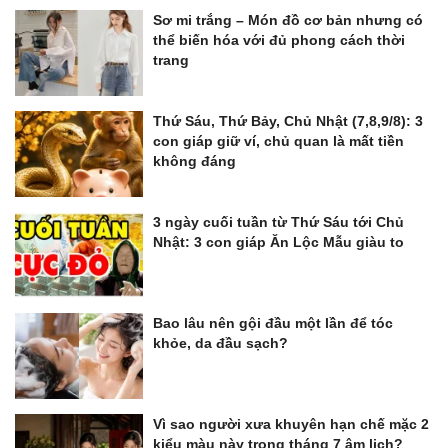
Sơ mi trắng – Món đồ cơ bản nhưng có
thể biến hóa với đủ phong cách thời
trang
Thứ Sáu, Thứ Bảy, Chủ Nhật (7,8,9/8): 3
con giáp giữ ví, chủ quan là mất tiền
không đáng
3 ngày cuối tuần từ Thứ Sáu tới Chủ
Nhật: 3 con giáp Ăn Lộc Mẫu giàu to
Bao lâu nên gội đầu một lần để tóc
khỏe, da đầu sạch?
Vì sao người xưa khuyên hạn chế mặc 2
kiểu màu này trong tháng 7 âm lịch?