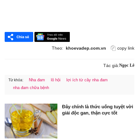
Theo:
khoevadep.com.vn
copy link
Tác giả:
Ngọc Lê
Nha đam
lô hội
lợi ích từ cây nha đam
Từ khóa:
nha đam chữa bệnh
Đây chính là thức uống tuyệt vời
giải độc gan, thận cực tốt