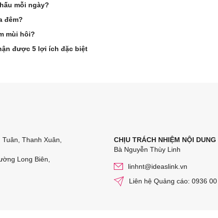
a hấu mỗi ngày?
ua đêm?
m mùi hôi?
ận được 5 lợi ích đặc biệt
n Tuân, Thanh Xuân,
CHỊU TRÁCH NHIỆM NỘI DUNG
Bà Nguyễn Thùy Linh
ường Long Biên,
linhnt@ideaslink.vn
Liên hệ Quảng cáo: 0936 00