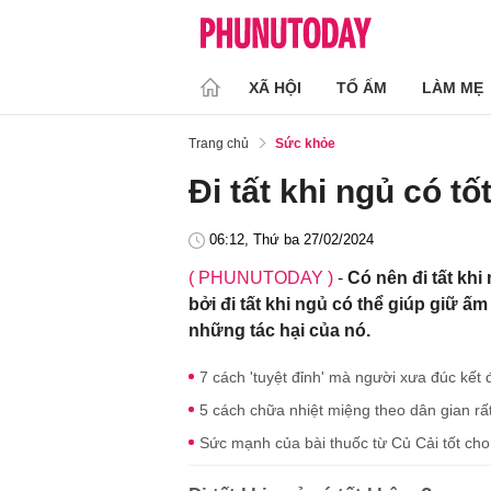
XÃ HỘI
TỔ ẤM
LÀM MẸ
Trang chủ
Sức khỏe
Đi tất khi ngủ có t
06:12, Thứ ba 27/02/2024
( PHUNUTODAY )
-
Có nên đi tất kh
bởi đi tất khi ngủ có thể giúp giữ 
những tác hại của nó.
7 cách 'tuyệt đỉnh' mà người xưa đúc kết đ
5 cách chữa nhiệt miệng theo dân gian rấ
Sức mạnh của bài thuốc từ Củ Cải tốt cho