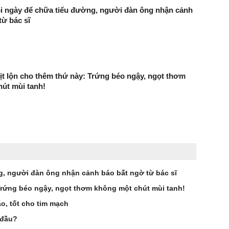
i ngày để chữa tiểu đường, người đàn ông nhận cảnh
từ bác sĩ
ịt lộn cho thêm thứ này: Trứng béo ngậy, ngọt thơm
út mùi tanh!
g, người đàn ông nhận cảnh báo bất ngờ từ bác sĩ
 Trứng béo ngậy, ngọt thơm không một chút mùi tanh!
ão, tốt cho tim mạch
 đầu?