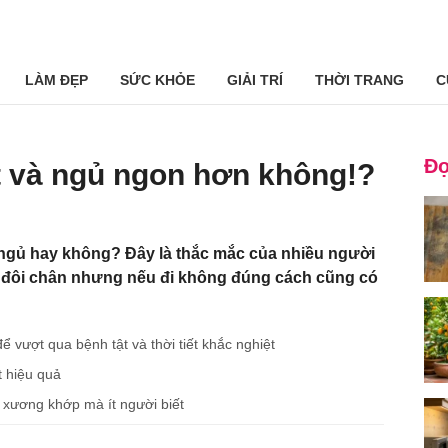
LÀM ĐẸP
SỨC KHỎE
GIẢI TRÍ
THỜI TRANG
C
Đọ
ốt và ngủ ngon hơn không!?
i ngủ hay không? Đây là thắc mắc của nhiều người
ấm đôi chân nhưng nếu đi không đúng cách cũng có
ể vượt qua bệnh tật và thời tiết khắc nghiệt
t hiệu quả
 xương khớp mà ít người biết