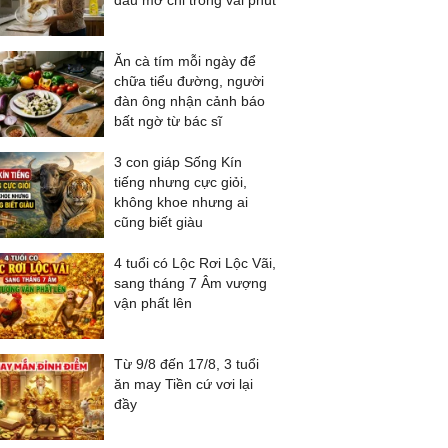
dầu mỡ chỉ trong vài phút
Ăn cà tím mỗi ngày để
chữa tiểu đường, người
đàn ông nhận cảnh báo
bất ngờ từ bác sĩ
3 con giáp Sống Kín
tiếng nhưng cực giỏi,
không khoe nhưng ai
cũng biết giàu
4 tuổi có Lộc Rơi Lộc Vãi,
sang tháng 7 Âm vượng
vận phất lên
Từ 9/8 đến 17/8, 3 tuổi
ăn may Tiền cứ vơi lại
đầy