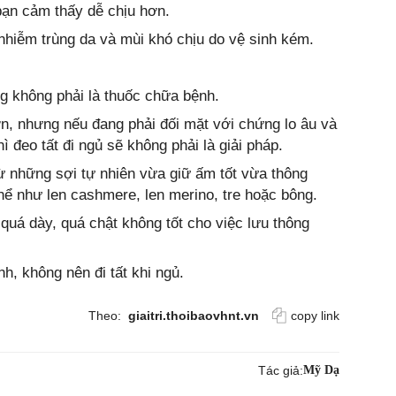
 bạn cảm thấy dễ chịu hơn.
ị nhiễm trùng da và mùi khó chịu do vệ sinh kém.
ưng không phải là thuốc chữa bệnh.
ơn, nhưng nếu đang phải đối mặt với chứng lo âu và
ì đeo tất đi ngủ sẽ không phải là giải pháp.
 từ những sợi tự nhiên vừa giữ ấm tốt vừa thông
thể như len cashmere, len merino, tre hoặc bông.
quá dày, quá chật không tốt cho việc lưu thông
h, không nên đi tất khi ngủ.
Theo:
giaitri.thoibaovhnt.vn
copy link
Tác giả:
Mỹ Dạ