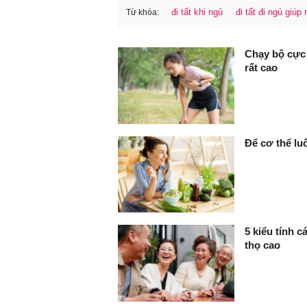
đi tất khi ngủ
đi tất đi ngủ giúp
Từ khóa:
FaceBook
Chạy bộ cực 
rất cao
Để cơ thể lu
5 kiểu tính 
thọ cao