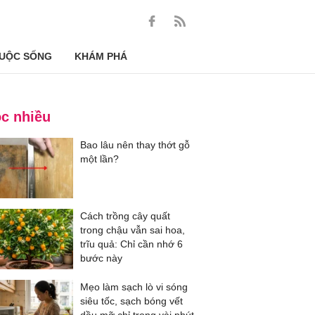
UỘC SỐNG
KHÁM PHÁ
c nhiều
Bao lâu nên thay thớt gỗ
một lần?
Cách trồng cây quất
trong chậu vẫn sai hoa,
trĩu quả: Chỉ cần nhớ 6
bước này
Mẹo làm sạch lò vi sóng
siêu tốc, sạch bóng vết