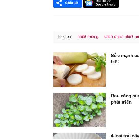
nhiệt miệng
cách chữa nhiệt m
Từ khóa:
FaceBook
Sức mạnh của
biết
Rau càng cua
phát triển
4 loại trái c