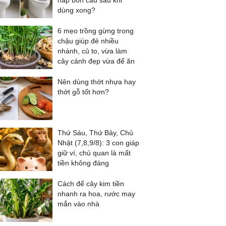
nắp bồn cầu sau khi
dùng xong?
6 mẹo trồng gừng trong
chậu giúp đẻ nhiều
nhánh, củ to, vừa làm
cây cảnh đẹp vừa để ăn
Nên dùng thớt nhựa hay
thớt gỗ tốt hơn?
Thứ Sáu, Thứ Bảy, Chủ
Nhật (7,8,9/8): 3 con giáp
giữ ví, chủ quan là mất
tiền không đáng
Cách để cây kim tiền
nhanh ra hoa, rước may
mắn vào nhà