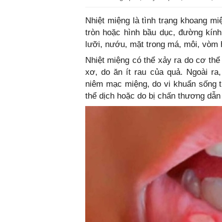
Nhiệt miệng là tình trạng khoang miện
tròn hoặc hình bầu dục, đường kín
lưỡi, nướu, mặt trong má, môi, vòm h
Nhiệt miệng có thể xảy ra do cơ thể 
xơ, do ăn ít rau của quả. Ngoài ra
niêm mạc miệng, do vi khuẩn sống tr
thể dịch hoặc do bị chấn thương dẫn