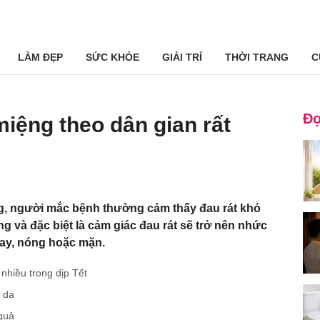
LÀM ĐẸP
SỨC KHỎE
GIẢI TRÍ
THỜI TRANG
C
Đọ
miệng theo dân gian rất
ng, người mắc bệnh thường cảm thấy đau rát khó
ng và đặc biệt là cảm giác đau rát sẽ trở nên nhức
 cay, nóng hoặc mặn.
nhiều trong dịp Tết
n da
 quả