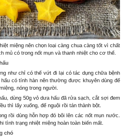
hiệt miệng nên chọn loại càng chua càng tốt vì chất
ch mủ có trong nốt mụn và thanh nhiệt cho cơ thể.
 hấu
g như chỉ có thể vứt đi lại có tác dụng chữa bệnh
ưa hấu có tính hàn nên thường được khuyên dùng để
 miệng, nóng trong người.
 hấu, dùng 50g vỏ dưa hấu đã rửa sạch, cắt sợi đem
u thì lấy xuống, để nguội rồi tán thành bột.
ong rồi dùng hỗn hợp đó bôi lên các nốt mụn nước.
khi tình trạng nhiệt miệng hoàn toàn biến mất.
g chó