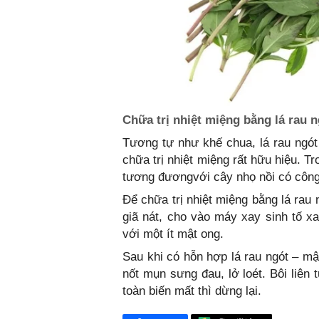
Chữa trị nhiệt miệng bằng lá rau n
Tương tự như khế chua, lá rau ngót
chữa trị nhiệt miệng rất hữu hiệu. T
tương đươngvới cây nhọ nồi có công d
Để chữa trị nhiệt miệng bằng lá rau 
giã nát, cho vào máy xay sinh tố xa
với một ít mật ong.
Sau khi có hỗn hợp lá rau ngót – mậ
nốt mụn sưng đau, lở loét. Bôi liên
toàn biến mất thì dừng lại.