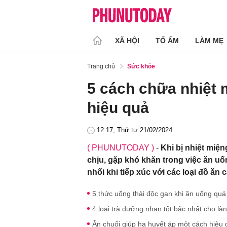
XÃ HỘI
TỔ ẤM
LÀM MẸ
Trang chủ
Sức khỏe
5 cách chữa nhiệt 
hiệu quả
12:17, Thứ tư 21/02/2024
( PHUNUTODAY )
-
Khi bị nhiệt miệ
chịu, gặp khó khăn trong việc ăn uố
nhối khi tiếp xúc với các loại đồ ăn
5 thức uống thải độc gan khi ăn uống quá 
4 loại trà dưỡng nhan tốt bậc nhất cho là
Ăn chuối giúp hạ huyết áp một cách hiệu