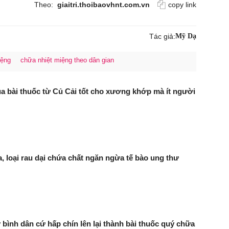
Theo:
giaitri.thoibaovhnt.com.vn
copy link
Tác giả:
Mỹ Dạ
iệng
chữa nhiệt miệng theo dân gian
 bài thuốc từ Củ Cải tốt cho xương khớp mà ít người
, loại rau dại chứa chất ngăn ngừa tế bào ung thư
ây bình dân cứ hấp chín lên lại thành bài thuốc quý chữa