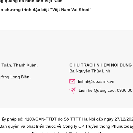
ảng quảng bá hình ảnh Việt Nam
n chương trình đặc biệt “Việt Nam Vui Khoẻ”
n Tuân, Thanh Xuân,
CHỊU TRÁCH NHIỆM NỘI DUNG
Bà Nguyễn Thùy Linh
ường Long Biên,
linhnt@ideaslink.vn
Liên hệ Quảng cáo: 0936 00
iấy phép số: 4109/GXN-TTĐT do Sở TTTT Hà Nội cấp ngày 27/12/20
Bản quyền và phát triển thuộc về Công ty CP Truyền thông Phunutoda