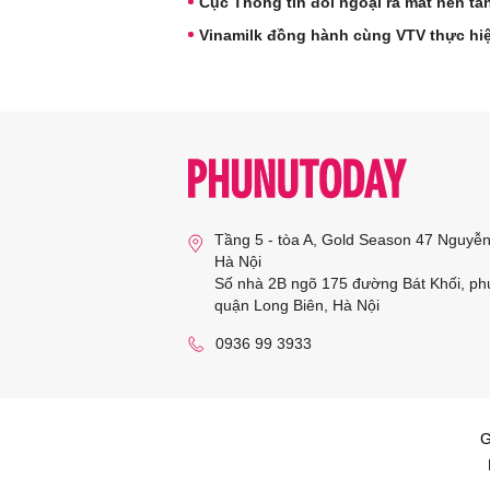
Cục Thông tin đối ngoại ra mắt nền t
Vinamilk đồng hành cùng VTV thực hiệ
Tầng 5 - tòa A, Gold Season 47 Nguyễ
Hà Nội
Số nhà 2B ngõ 175 đường Bát Khối, ph
quận Long Biên, Hà Nội
0936 99 3933
G