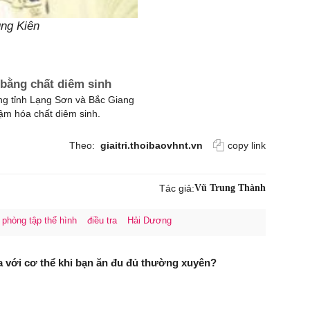
ung Kiên
 bằng chất diêm sinh
ng tỉnh Lạng Sơn và Bắc Giang
ậm hóa chất diêm sinh.
Theo:
giaitri.thoibaovhnt.vn
copy link
Tác giả:
Vũ Trung Thành
phòng tập thể hình
điều tra
Hải Dương
ra với cơ thể khi bạn ăn đu đủ thường xuyên?