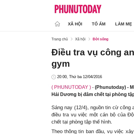
XÃ HỘI
TỔ ẤM
LÀM MẸ
Trang chủ
Xã hội
Đời sống
Điều tra vụ công an
gym
20:00, Thứ ba 12/04/2016
( PHUNUTODAY )
-
(Phunutoday) - M
Hải Dương bị đâm chết tại phòng tập
Sáng nay (12/4), nguồn tin cừ công 
điều tra vụ việc một cán bộ của Đ
chết tại phòng tập thể hình.
Theo thông tin ban đầu, vụ việc xảy