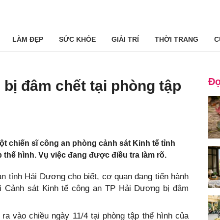
LÀM ĐẸP
SỨC KHỎE
GIẢI TRÍ
THỜI TRANG
C
Đọ
 bị đâm chết tại phòng tập
ột chiến sĩ công an phòng cảnh sát Kinh tế tỉnh
 thể hình. Vụ việc đang được điều tra làm rõ.
an tỉnh Hải Dương cho biết, cơ quan đang tiến hành
ội Cảnh sát Kinh tế công an TP Hải Dương bị đâm
 ra vào chiều ngày 11/4 tại phòng tập thể hình của