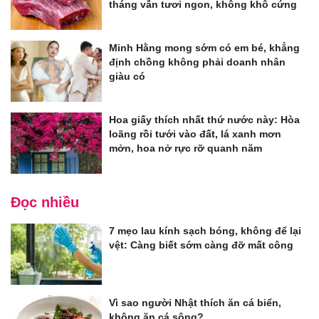
tháng vẫn tươi ngon, không khô cứng
Minh Hằng mong sớm có em bé, khẳng
định chồng không phải doanh nhân
giàu có
Hoa giấy thích nhất thứ nước này: Hòa
loãng rồi tưới vào đất, lá xanh mơn
mởn, hoa nở rực rỡ quanh năm
Đọc nhiều
7 mẹo lau kính sạch bóng, không để lại
vệt: Càng biết sớm càng đỡ mất công
Vì sao người Nhật thích ăn cá biển,
không ăn cá sông?