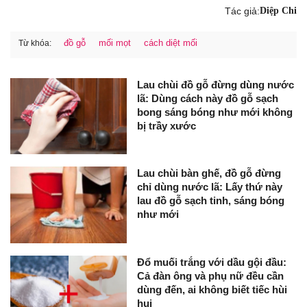
Tác giả:
Diệp Chi
đồ gỗ
mối mọt
cách diệt mối
Từ khóa:
Lau chùi đồ gỗ đừng dùng nước
lã: Dùng cách này đồ gỗ sạch
bong sáng bóng như mới không
bị trầy xước
Lau chùi bàn ghế, đồ gỗ đừng
chỉ dùng nước lã: Lấy thứ này
lau đồ gỗ sạch tinh, sáng bóng
như mới
Đổ muối trắng với dầu gội đầu:
Cả đàn ông và phụ nữ đều cần
dùng đến, ai không biết tiếc hùi
hụi