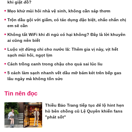
khi giặt đồ?
Mẹo khử mùi hôi nhà vệ sinh, không cần sáp thơm
Trộn dầu gội với giấm, có tác dụng đặc biệt, chắc chắn chị
em sẽ cần
Không tắt WiFi khi đi ngủ có hại không? Đây là lời khuyên
ai cũng nên biết
Luộc vịt đừng chỉ cho nước lã: Thêm gia vị này, vịt hết
sạch mùi hôi, ngọt lịm
Cách trồng canh trong chậu cho quả sai lúc lỉu
5 cách làm sạch nhanh vết dầu mỡ bám két trên bếp gas
lâu ngày mà không tốn sức
Tin nên đọc
Thiều Bảo Trang tiếp tục để lộ hint hẹn
hò bên chồng cũ Lệ Quyên khiến fans
"phát sốt"