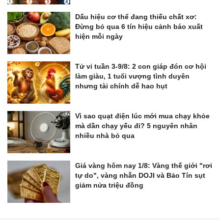
Dấu hiệu cơ thể đang thiếu chất xơ:
Đừng bỏ qua 6 tín hiệu cảnh báo xuất
hiện mỗi ngày
Tử vi tuần 3-9/8: 2 con giáp đón cơ hội
làm giàu, 1 tuổi vượng tình duyên
nhưng tài chính dễ hao hụt
Vì sao quạt điện lúc mới mua chạy khỏe
mà dần chạy yếu đi? 5 nguyên nhân
nhiều nhà bỏ qua
Giá vàng hôm nay 1/8: Vàng thế giới "rơi
tự do", vàng nhẫn DOJI và Bảo Tín sụt
giảm nửa triệu đồng