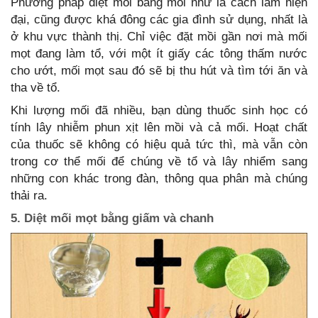
Phương pháp diệt mối bằng mồi nhử là cách làm hiện
đại, cũng được khá đông các gia đình sử dụng, nhất là
ở khu vực thành thị. Chỉ việc đặt mồi gần nơi mà mối
mọt đang làm tổ, với một ít giấy các tông thấm nước
cho ướt, mối mọt sau đó sẽ bị thu hút và tìm tới ăn và
tha về tổ.
Khi lượng mối đã nhiều, bạn dùng thuốc sinh học có
tính lây nhiễm phun xịt lên mồi và cả mối. Hoạt chất
của thuốc sẽ không có hiệu quả tức thì, mà vẫn còn
trong cơ thể mối để chúng về tổ và lây nhiểm sang
những con khác trong đàn, thông qua phân mà chúng
thải ra.
5. Diệt mối mọt bằng giấm và chanh