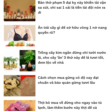
Bàn thờ phạm 5 đại kỵ này khiến tài vận
sa sút, chỉ sai 1 cái là tiền tài đội nón ra
đi
Ăn trái cây gì để sở hữu vòng 1 nở nang
quyến rũ?
Trồng cây kim ngân đừng chỉ tưới nước
lã, cho cây 'ăn' 3 thứ này để lá tươi tốt,
đem lộc về nhà
Cách chọn mua gừng có độ cay đạt
chuẩn và bảo quản gừng tươi lâu
Thịt bò mua về đừng cho ngay vào tủ
lạnh, làm thêm bước này thịt để cả