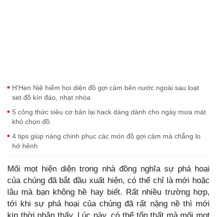
H'Hen Niê hiếm hoi diện đồ gợi cảm bên nước ngoài sau loạt
set đồ kín đáo, nhạt nhòa
5 công thức siêu cơ bản lại hack dáng dành cho ngày mưa mát
khó chọn đồ
4 tips giúp nàng chinh phục các món đồ gợi cảm mà chẳng lo
hớ hênh
Mối mọt hiện diện trong nhà đồng nghĩa sự phá hoại
của chúng đã bắt đầu xuất hiện, có thể chỉ là mới hoặc
lâu mà bạn không hề hay biết. Rất nhiều trường hợp,
tới khi sự phá hoại của chúng đã rất nặng nề thì mới
kịp thời nhận thấy. Lúc này, có thể tổn thất mà mối mọt