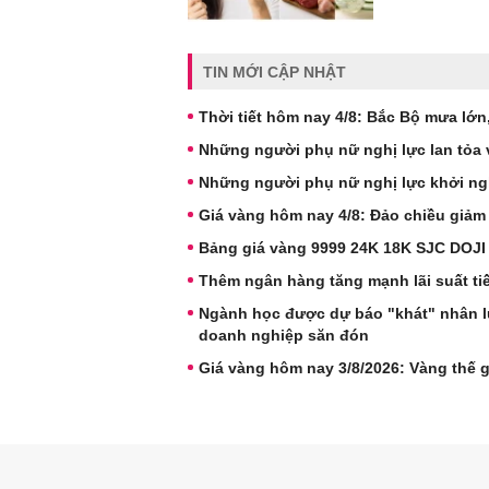
TIN MỚI CẬP NHẬT
Thời tiết hôm nay 4/8: Bắc Bộ mưa lớ
Những người phụ nữ nghị lực lan tỏa v
Những người phụ nữ nghị lực khởi ng
Giá vàng hôm nay 4/8: Đảo chiều giảm
Bảng giá vàng 9999 24K 18K SJC DOJI
Thêm ngân hàng tăng mạnh lãi suất tiế
Ngành học được dự báo "khát" nhân lực
doanh nghiệp săn đón
Giá vàng hôm nay 3/8/2026: Vàng thế gi