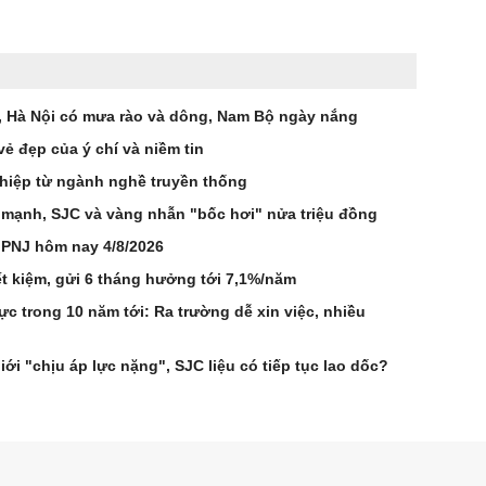
n, Hà Nội có mưa rào và dông, Nam Bộ ngày nắng
ẻ đẹp của ý chí và niềm tin
hiệp từ ngành nghề truyền thống
 mạnh, SJC và vàng nhẫn "bốc hơi" nửa triệu đồng
 PNJ hôm nay 4/8/2026
t kiệm, gửi 6 tháng hưởng tới 7,1%/năm
 trong 10 năm tới: Ra trường dễ xin việc, nhiều
ới "chịu áp lực nặng", SJC liệu có tiếp tục lao dốc?