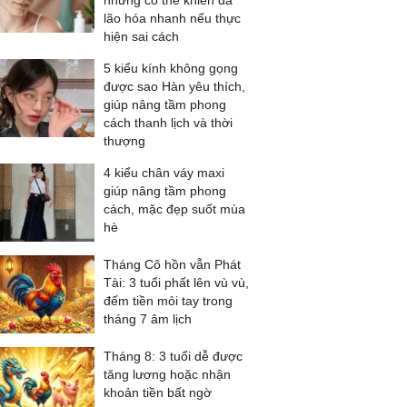
nhưng có thể khiến da
lão hóa nhanh nếu thực
hiện sai cách
5 kiểu kính không gọng
được sao Hàn yêu thích,
giúp nâng tầm phong
cách thanh lịch và thời
thượng
4 kiểu chân váy maxi
giúp nâng tầm phong
cách, mặc đẹp suốt mùa
hè
Tháng Cô hồn vẫn Phát
Tài: 3 tuổi phất lên vù vù,
đếm tiền mỏi tay trong
tháng 7 âm lịch
Tháng 8: 3 tuổi dễ được
tăng lương hoặc nhận
khoản tiền bất ngờ