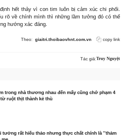
ịnh hết thảy vì con tim luôn bị cảm xúc chi phối.
u rõ về chính mình thì những lầm tưởng đó có thể
ơng hướng xác đáng.
Theo:
giaitri.thoibaovhnt.com.vn
copy link
Tác giả:
Truy Nguyệt
 em trong nhà thương nhau đến mấy cũng chớ phạm 4
từ ruột thịt thành kẻ thù
ái tưởng rất hiếu thảo nhưng thực chất chính là ''thảm
a mẹ