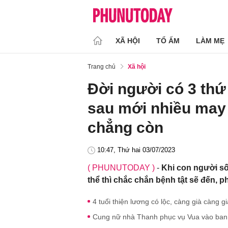
XÃ HỘI
TỔ ẤM
LÀM MẸ
Trang chủ
Xã hội
Đời người có 3 thứ 
sau mới nhiều may 
chẳng còn
10:47, Thứ hai 03/07/2023
( PHUNUTODAY )
-
Khi con người số
thể thì chắc chắn bệnh tật sẽ đến, p
4 tuổi thiện lương có lộc, càng già càng 
Cung nữ nhà Thanh phục vụ Vua vào ban 