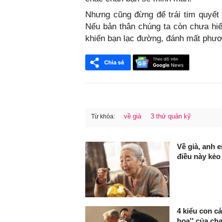
Nhưng cũng đừng để trái tim quyết đ
Nếu bản thân chúng ta còn chưa hiể
khiến bạn lạc đường, đánh mất phư
về già
3 thứ quản kỹ
Từ khóa:
FaceBook
Về già, anh
điều này kẻo 
4 kiểu con c
họa'' của ch