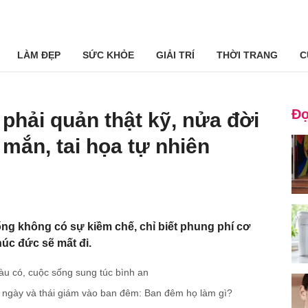
LÀM ĐẸP
SỨC KHỎE
GIẢI TRÍ
THỜI TRANG
C
Đọ
phải quản thật kỹ, nửa đời
mắn, tai họa tự nhiên
ng không có sự kiềm chế, chỉ biết phung phí cơ
húc đức sẽ mất đi.
giàu có, cuộc sống sung túc bình an
ngày và thái giám vào ban đêm: Ban đêm họ làm gì?