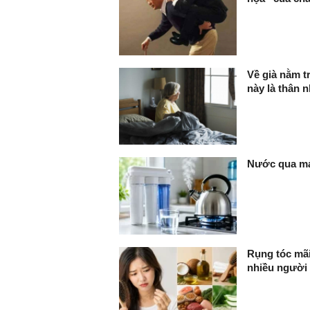
Về già nằm t
này là thân n
Nước qua máy
Rụng tóc mã
nhiều người