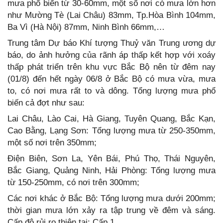
mưa phổ biến từ 30-60mm, một số nơi có mưa lớn hơn
như Mường Tè (Lai Châu) 83mm, Tp.Hòa Bình 104mm,
Ba Vì (Hà Nội) 87mm, Ninh Bình 66mm,…
Trung tâm Dự báo Khí tượng Thuỷ văn Trung ương dự
báo, do ảnh hưởng của rãnh áp thấp kết hợp với xoáy
thấp phát triển trên khu vực Bắc Bộ nên từ đêm nay
(01/8) đến hết ngày 06/8 ở Bắc Bộ có mưa vừa, mưa
to, có nơi mưa rất to và dông. Tổng lượng mưa phổ
biến cả đợt như sau:
Lai Châu, Lào Cai, Hà Giang, Tuyên Quang, Bắc Kạn,
Cao Bằng, Lạng Sơn: Tổng lượng mưa từ 250-350mm,
một số nơi trên 350mm;
Điện Biên, Sơn La, Yên Bái, Phú Thọ, Thái Nguyên,
Bắc Giang, Quảng Ninh, Hải Phòng: Tổng lượng mưa
từ 150-250mm, có nơi trên 300mm;
Các nơi khác ở Bắc Bộ: Tổng lượng mưa dưới 200mm;
thời gian mưa lớn xảy ra tập trung về đêm và sáng.
Cấp độ rủi ro thiên tai: Cấp 1.