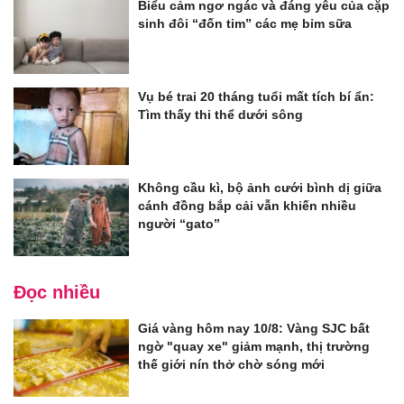
Biểu cảm ngơ ngác và đáng yêu của cặp
sinh đôi “đốn tim” các mẹ bỉm sữa
Vụ bé trai 20 tháng tuổi mất tích bí ẩn:
Tìm thấy thi thể dưới sông
Không cầu kì, bộ ảnh cưới bình dị giữa
cánh đồng bắp cải vẫn khiến nhiều
người “gato”
Đọc nhiều
Giá vàng hôm nay 10/8: Vàng SJC bất
ngờ "quay xe" giảm mạnh, thị trường
thế giới nín thở chờ sóng mới