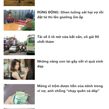
RÚNG ĐỘNG: Ghen tuông sát hại vợ rồi
đặt tử thi lên giường ôm ấp
Tài xế ô tô mở cửa bất cẩn, cô gái 9X
chết thảm
Những nàng con lai gây sốt vì quá xinh
đẹp
Mừng vì trộm được tiền của mình trong
ví vợ, anh chồng “chạy quên cả dép”