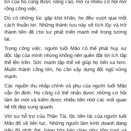
tín của họ cũng được nâng cao, mở ra nhiều cơ hội mở
rộng công việc.
Dù có những lúc gặp khó khăn, họ đều vượt qua một
cách thuận lợi. Những thành tựu này sẽ tích lũy và trở
thành tiền đề cho sự phát triển mạnh mẽ trong tương
lai.
Trong công việc, người tuổi Mão có thể phát huy sự
độc lập của mình nhưng không nên quên đặt lợi ích tập
thể lên trên. Sức mạnh tập thể sẽ giúp họ tiến xa hơn.
Muốn thành công lớn, họ cần xây dựng đội ngũ vững
mạnh.
Các nguồn thu nhập chính và phụ của người tuổi Mão
vẫn ổn định. Họ cũng có thể nhận được những cơ hội
làm ăn mới và kiếm được nhiều tiền nhờ các mối quan
hệ tốt đẹp xung quanh.
Với sự hỗ trợ của Thần Tài, lộc tiền tài của người tuổi
Mão đổ về liên tục. Những người làm kinh doanh đang
trên đà phát đạt, hàng hóa bán chạy như tôm tươi và