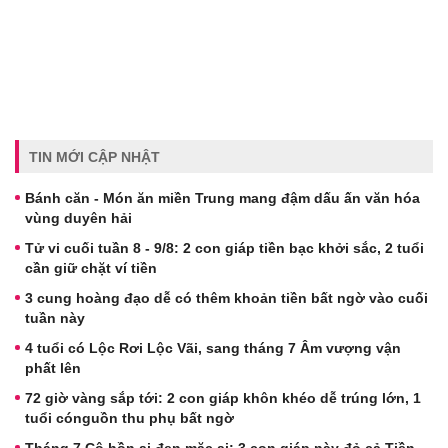
TIN MỚI CẬP NHẬT
Bánh căn - Món ăn miền Trung mang đậm dấu ấn văn hóa
vùng duyên hải
Tử vi cuối tuần 8 - 9/8: 2 con giáp tiền bạc khởi sắc, 2 tuổi
cần giữ chặt ví tiền
3 cung hoàng đạo dễ có thêm khoản tiền bất ngờ vào cuối
tuần này
4 tuổi có Lộc Rơi Lộc Vãi, sang tháng 7 Âm vượng vận
phất lên
72 giờ vàng sắp tới: 2 con giáp khôn khéo dễ trúng lớn, 1
tuổi cónguồn thu phụ bất ngờ
Tháng 7 Cô hồn ai đen mặc ai: 3 con giáp này đỏ cả Tiền