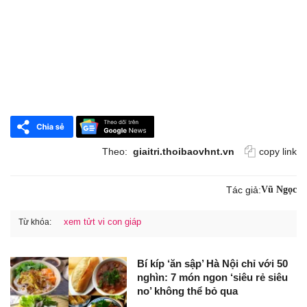
Theo:
giaitri.thoibaovhnt.vn
copy link
Tác giả:
Vũ Ngọc
xem tửt vi con giáp
Từ khóa:
Bí kíp ‘ăn sập’ Hà Nội chỉ với 50
nghìn: 7 món ngon ‘siêu rẻ siêu
no’ không thể bỏ qua