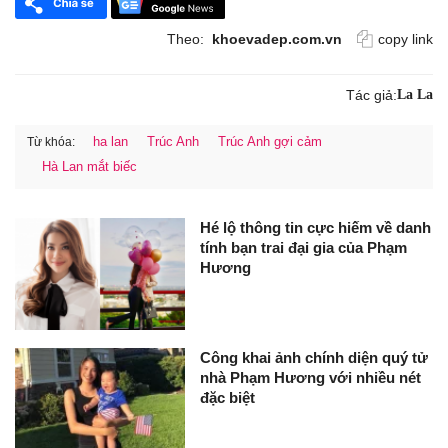
Theo:
khoevadep.com.vn
copy link
Tác giả:
La La
ha lan
Trúc Anh
Trúc Anh gợi cảm
Từ khóa:
Hà Lan mắt biếc
Hé lộ thông tin cực hiếm về danh
tính bạn trai đại gia của Phạm
Hương
Công khai ảnh chính diện quý tử
nhà Phạm Hương với nhiều nét
đặc biệt