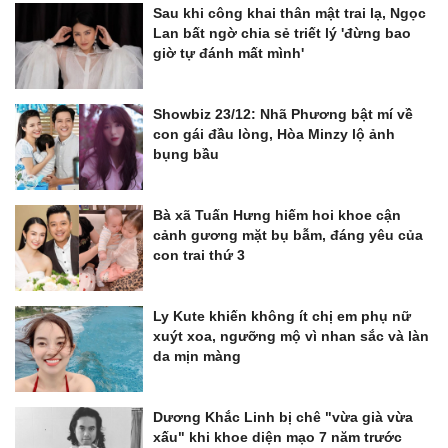
Sau khi công khai thân mật trai lạ, Ngọc
Lan bất ngờ chia sẻ triết lý 'đừng bao
giờ tự đánh mất mình'
Showbiz 23/12: Nhã Phương bật mí về
con gái đầu lòng, Hòa Minzy lộ ảnh
bụng bầu
Bà xã Tuấn Hưng hiếm hoi khoe cận
cảnh gương mặt bụ bẫm, đáng yêu của
con trai thứ 3
Ly Kute khiến không ít chị em phụ nữ
xuýt xoa, ngưỡng mộ vì nhan sắc và làn
da mịn màng
Dương Khắc Linh bị chê "vừa già vừa
xấu" khi khoe diện mạo 7 năm trước