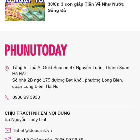
30/6): 3 con giáp Tiền Về Như Nước
Sông Đà
Tầng 5 - tòa A, Gold Season 47 Nguyễn Tuân, Thanh Xuân,
Hà Nội
Số nhà 2B ngõ 175 đường Bát Khối, phường Long Biên,
quận Long Biên, Hà Nội
0936 99 3933
CHỊU TRÁCH NHIỆM NỘI DUNG
Bà Nguyễn Thùy Linh
linhnt@ideaslink.vn
Liên hệ Quảng cáo: 0936 00 99 59