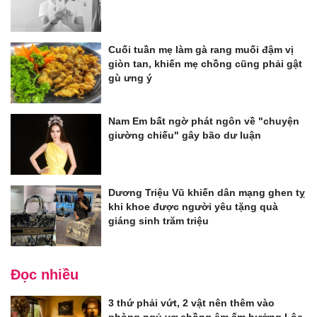
Cuối tuần mẹ làm gà rang muối đậm vị
giòn tan, khiến mẹ chồng cũng phải gật
gù ưng ý
Nam Em bất ngờ phát ngôn về "chuyện
giường chiếu" gây bão dư luận
Dương Triệu Vũ khiến dân mạng ghen tỵ
khi khoe được người yêu tặng quà
giáng sinh trăm triệu
Đọc nhiều
3 thứ phải vứt, 2 vật nên thêm vào