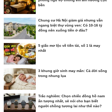
phòng ngủ vợ chồng êm ấm hưởng Lộc
bền
Chung cư Hà Nội giảm giá nhưng vẫn
ngang biệt thự vùng ven: Có 10-16 tỷ
đồng nên xuống tiền ở đâu?
5 giấc mơ lộc về tiền tài, số 1 là may
nhất
3 khung giờ sinh may mắn: Cả đời sống
trong nhung lụa
Trắc nghiêm: Chọn chiếc đồng hồ nam
ấn tượng nhất, sẽ nói cho bạn biết
người chồng tương lai như thế nào?