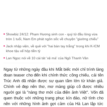
Showbiz 24/12: Phạm Hương sinh con - quý tử đầu lòng vừa
tròn 1 tuổi, Nam Em phát ngôn sốc về chuyện "giường chiếu"
Jack nhập viện, về quê với "hai bàn tay trắng" trong khi K-ICM
khoe tậu xế hộp tiền tỷ
Lan Ngọc nói về 10 cái tát 'xệ má' của Ngô Thanh Vân
Ngay từ những ngày đầu khi Mắt biếc mới chỉ trình làng
đoạn teaser cho đến khi chính thức công chiếu, cái tên
Trúc Anh đã nhận được sự quan tâm lớn từ khán giả.
Chính vẻ đẹp nên thơ, mơ màng giúp cô được nhiều
người gọi là "nàng thơ mới của điện ảnh Việt". Vốn đã
quen thuộc với những trang phục kín đáo, nữ tính cho
nên với những hình ảnh gợi cảm của Hà Lan lập tức