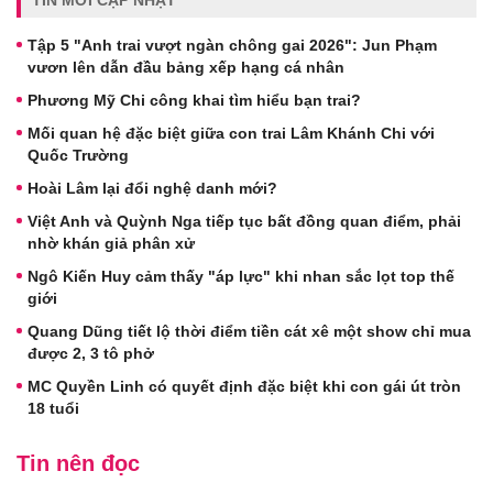
TIN MỚI CẬP NHẬT
Tập 5 "Anh trai vượt ngàn chông gai 2026": Jun Phạm
vươn lên dẫn đầu bảng xếp hạng cá nhân
Phương Mỹ Chi công khai tìm hiểu bạn trai?
Mối quan hệ đặc biệt giữa con trai Lâm Khánh Chi với
Quốc Trường
Hoài Lâm lại đổi nghệ danh mới?
Việt Anh và Quỳnh Nga tiếp tục bất đồng quan điểm, phải
nhờ khán giả phân xử
Ngô Kiến Huy cảm thấy "áp lực" khi nhan sắc lọt top thế
giới
Quang Dũng tiết lộ thời điểm tiền cát xê một show chỉ mua
được 2, 3 tô phở
MC Quyền Linh có quyết định đặc biệt khi con gái út tròn
18 tuổi
Tin nên đọc