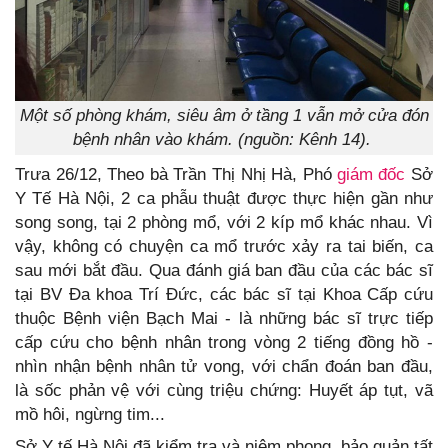
Một số phòng khám, siêu âm ở tầng 1 vẫn mở cửa đón
bệnh nhân vào khám. (nguồn: Kênh 14).
Trưa 26/12, Theo bà Trần Thị Nhị Hà, Phó
giám đốc
Sở
Y Tế Hà Nội, 2 ca phẫu thuật được thực hiện gần như
song song, tại 2 phòng mổ, với 2 kíp mổ khác nhau. Vì
vậy, không có chuyện ca mổ trước xảy ra tai biến, ca
sau mới bắt đầu. Qua đánh giá ban đầu của các bác sĩ
tại BV Đa khoa Trí Đức, các bác sĩ tại Khoa Cấp cứu
thuộc Bệnh viện Bạch Mai - là những bác sĩ trực tiếp
cấp cứu cho bệnh nhân trong vòng 2 tiếng đồng hồ -
nhìn nhận bệnh nhân tử vong, với chẩn đoán ban đầu,
là sốc phản vệ với cùng triệu chứng: Huyết áp tụt, vã
mồ hôi, ngừng tim...
Sở Y tế Hà Nội đã kiểm tra và niêm phong, bảo quản tất