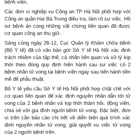
bệnh viện.
Các đơn vị nghiệp vụ Công an TP Hà Nội phối hợp với
Công an quận Hai Bà Trưng điều tra, làm rõ sự việc. Hồ
sơ bệnh án cùng những vật chứng liên quan đã được
cơ quan công an thu giữ.
Sáng cùng ngày 26-12, Cục Quản lý Khám chữa bệnh
(Bộ Y tế) đã có văn bản gửi Sở Y tế Hà Nội xác định
trách nhiệm của tập thể, cá nhân liên quan và xử lý kịp
thời theo đúng quy định hiện hành sau sự việc có 2
bệnh nhân tử vong tại bệnh viện ngay sau tiến hành tiền
mê để phẫu thuật.
Bộ Y tế yêu cầu Sở Y tế Hà Nội phối hợp chặt chẽ với
cơ quan liên quan để xác định nguyên nhân dẫn tới tử
vong của 2 bệnh nhân và kịp thời thăm hỏi, động viên,
chia sẻ với gia đình người bệnh tử vong. Đặc biệt, đơn
vị trên cần báo cáo chi tiết về diễn biến quá trình xác
định nguyên nhân tử vong, giải quyết vụ việc tử vong
của 2 người bệnh trên.