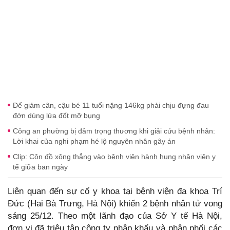
Để giảm cân, cậu bé 11 tuổi nặng 146kg phải chịu đựng đau
đớn dùng lửa đốt mỡ bụng
Công an phường bị đâm trọng thương khi giải cứu bệnh nhân:
Lời khai của nghi phạm hé lộ nguyên nhân gây án
Clip: Côn đồ xông thẳng vào bệnh viện hành hung nhân viên y
tế giữa ban ngày
Liên quan đến sự cố y khoa tại bệnh viện đa khoa Trí
Đức (Hai Bà Trưng, Hà Nội) khiến 2 bệnh nhân tử vong
sáng 25/12. Theo một lãnh đạo của Sở Y tế Hà Nội,
đơn vị đã triệu tập công ty nhập khẩu và phân phối các