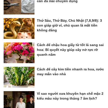
cần đá mài chuyên dụng
Thứ Sáu, Thứ Bảy, Chủ Nhật (7,8,9/8): 3
con giáp giữ ví, chủ quan là mất tiền
không đáng
Cách để chậu hoa giấy từ tốt lá sang sai
hoa: Bí quyết này giúp cây nở rực rỡ
quanh năm
Cách để cây kim tiền nhanh ra hoa, rước
may mắn vào nhà
Vì sao người xưa khuyên hạn chế mặc 2
kiểu màu này trong tháng 7 âm lịch?