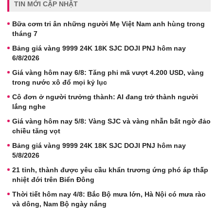
TIN MỚI CẬP NHẬT
Bữa cơm tri ân những người Mẹ Việt Nam anh hùng trong
tháng 7
Bảng giá vàng 9999 24K 18K SJC DOJI PNJ hôm nay
6/8/2026
Giá vàng hôm nay 6/8: Tăng phi mã vượt 4.200 USD, vàng
trong nước xô đổ mọi kỷ lục
Cô đơn ở người trưởng thành: AI đang trở thành người
lắng nghe
Giá vàng hôm nay 5/8: Vàng SJC và vàng nhẫn bất ngờ đảo
chiều tăng vọt
Bảng giá vàng 9999 24K 18K SJC DOJI PNJ hôm nay
5/8/2026
21 tỉnh, thành được yêu cầu khẩn trương ứng phó áp thấp
nhiệt đới trên Biển Đông
Thời tiết hôm nay 4/8: Bắc Bộ mưa lớn, Hà Nội có mưa rào
và dông, Nam Bộ ngày nắng