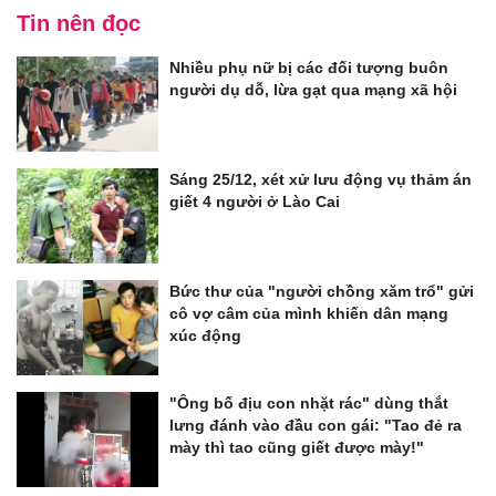
Tin nên đọc
Nhiều phụ nữ bị các đối tượng buôn
người dụ dỗ, lừa gạt qua mạng xã hội
Sáng 25/12, xét xử lưu động vụ thảm án
giết 4 người ở Lào Cai
Bức thư của "người chồng xăm trổ" gửi
cô vợ câm của mình khiến dân mạng
xúc động
"Ông bố địu con nhặt rác" dùng thắt
lưng đánh vào đầu con gái: "Tao đẻ ra
mày thì tao cũng giết được mày!"