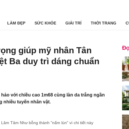
LÀM ĐẸP
SỨC KHỎE
GIẢI TRÍ
THỜI TRANG
C
Đọ
trọng giúp mỹ nhân Tân
t Ba duy trì dáng chuẩn
n hảo với chiều cao 1m68 cùng làn da trắng ngần
g nhiều tuyến nhân vật.
Lâm Tâm Như bỗng thành "nấm lùn" vì chi tiết này