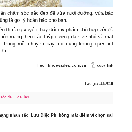
hần chăm sóc sắc đẹp để vừa nuôi dưỡng, vừa bảo
cũng là gợi ý hoàn hảo cho bạn.
nên thường xuyên thay đổi mỹ phẩm phù hợp với độ
 luôn mang theo các tuýp dưỡng da size nhỏ và mặt
. Trong mỗi chuyến bay, cô cũng không quên xịt
 đủ.
Theo:
khoevadep.com.vn
copy link
Tác giả:
Hạ Anh
sóc da
da đẹp
ạng nhan sắc, Lưu Diệc Phi bỗng mất điểm vì chọn sai