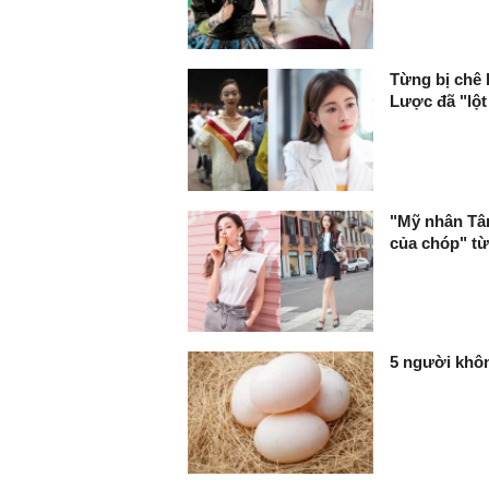
Từng bị chê 
Lược đã "lột
"Mỹ nhân Tân
của chóp" t
5 người khôn