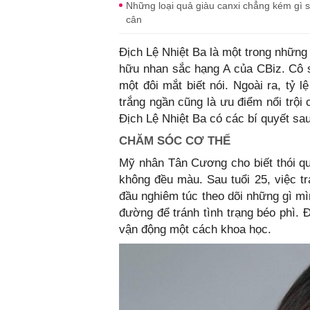
Những loại quả giàu canxi chẳng kém gì 
cân
Địch Lệ Nhiệt Ba là một trong những
hữu nhan sắc hạng A của CBiz. Cô 
một đôi mắt biết nói. Ngoài ra, tỷ 
trắng ngần cũng là ưu điểm nổi trội
Địch Lệ Nhiệt Ba có các bí quyết sau
CHĂM SÓC CƠ THỂ
Mỹ nhân Tân Cương cho biết thói q
không đều màu. Sau tuổi 25, việc tr
đầu nghiêm túc theo dõi những gì m
đường để tránh tình trạng béo phì. 
vận động một cách khoa học.