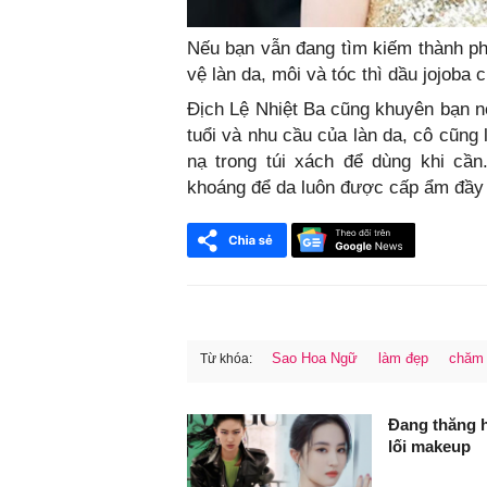
Nếu bạn vẫn đang tìm kiếm thành p
vệ làn da, môi và tóc thì dầu jojoba 
Địch Lệ Nhiệt Ba cũng khuyên bạn 
tuổi và nhu cầu của làn da, cô cũng
nạ trong túi xách để dùng khi cần
khoáng để da luôn được cấp ẩm đầy
Sao Hoa Ngữ
làm đẹp
chăm 
Từ khóa:
FaceBook
Đang thăng h
lối makeup