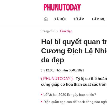
XÃ HỘI
TỔ ẤM
LÀM MẸ
Trang chủ
Làm Đẹp
Hai bí quyết quan 
Cương Địch Lệ Nhiệ
da đẹp
12:30, Thứ năm 06/05/2021
( PHUNUTODAY )
-
Tỷ lệ cơ thể hoà
cũng giúp cô hóa thân xuất sắc tron
Lễ Vu lan 2020 là ngày bao nhiêu?
Diện quần cạp cao để hack dáng nào ngờ 