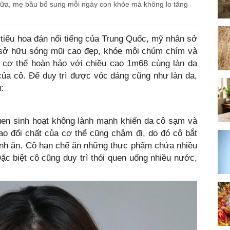
sữa, mẹ bầu bổ sung mỗi ngày con khỏe mà không lo tăng
 tiểu hoa đán nổi tiếng của Trung Quốc, mỹ nhân sở
sở hữu sóng mũi cao đẹp, khóe môi chúm chím và
lệ cơ thể hoàn hảo với chiều cao 1m68 cùng làn da
 của cô. Để duy trì được vóc dáng cũng như làn da,
:
uen sinh hoạt không lành mạnh khiến da cô sạm và
ao đổi chất của cơ thể cũng chậm đi, do đó cô bắt
ình ăn. Cô hạn chế ăn những thực phẩm chứa nhiều
Đặc biệt cô cũng duy trì thói quen uống nhiều nước,