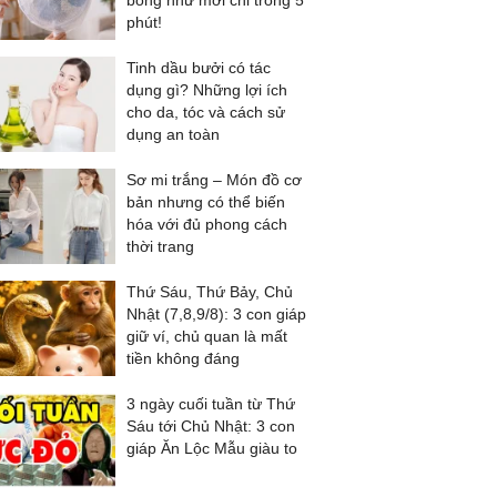
bóng như mới chỉ trong 5
phút!
Tinh dầu bưởi có tác
dụng gì? Những lợi ích
cho da, tóc và cách sử
dụng an toàn
Sơ mi trắng – Món đồ cơ
bản nhưng có thể biến
hóa với đủ phong cách
thời trang
Thứ Sáu, Thứ Bảy, Chủ
Nhật (7,8,9/8): 3 con giáp
giữ ví, chủ quan là mất
tiền không đáng
3 ngày cuối tuần từ Thứ
Sáu tới Chủ Nhật: 3 con
giáp Ăn Lộc Mẫu giàu to