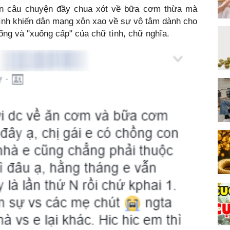
iện câu chuyện đầy chua xót về bữa cơm thừa mà
mình khiến dân mạng xôn xao về sự vô tâm dành cho
ống và "xuống cấp" của chữ tình, chữ nghĩa.