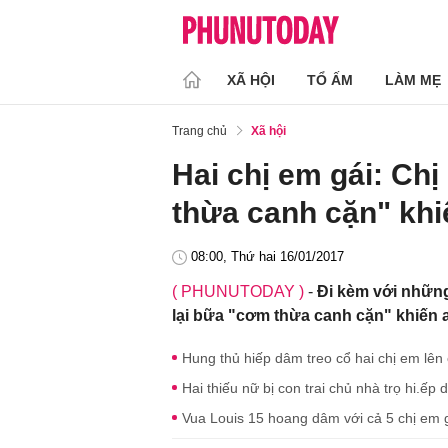
XÃ HỘI
TỔ ẤM
LÀM MẸ
Trang chủ
Xã hội
Hai chị em gái: Ch
thừa canh cặn" khi
08:00, Thứ hai 16/01/2017
( PHUNUTODAY )
-
Đi kèm với nhữn
lại bữa "cơm thừa canh cặn" khiến a
Hung thủ hiếp dâm treo cổ hai chị em lên 
Hai thiếu nữ bị con trai chủ nhà trọ hi.ếp 
Vua Louis 15 hoang dâm với cả 5 chị em 