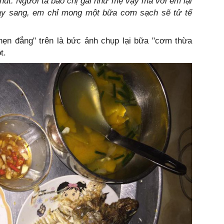
hút. Người ta bảo chị gái như mẹ vậy mà với em lại
ay sang, em chỉ mong một bữa cơm sạch sẽ tử tế
ẹn đắng" trên là bức ảnh chụp lại bữa "cơm thừa
t.