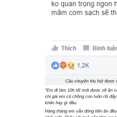
Câu chuyện thu hút được r
"Em đi làm 10h tối mới được về ăn 
chị gái em có chồng con luôn rồi đấ
khăn hay gì đâu.
Hàng tháng em vẫn đóng tiền ăn đều