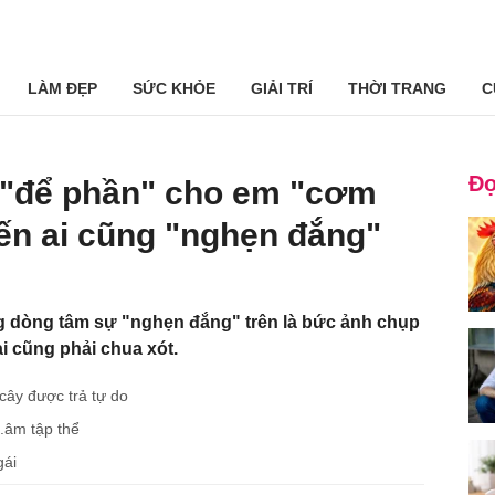
LÀM ĐẸP
SỨC KHỎE
GIẢI TRÍ
THỜI TRANG
C
Đọ
ị "để phần" cho em "cơm
ến ai cũng "nghẹn đắng"
g dòng tâm sự "nghẹn đắng" trên là bức ảnh chụp
i cũng phải chua xót.
cây được trả tự do
d.âm tập thể
gái