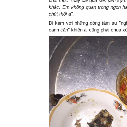
phải một. Thấy oải quá nên tâm sự c
khác. Em không quan trọng ngon h
chút thôi ạ".
Đi kèm với những dòng tâm sự "ngh
canh cặn" khiến ai cũng phải chua xó