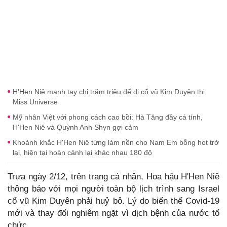
H'Hen Niê mạnh tay chi trăm triệu để đi cổ vũ Kim Duyên thi
Miss Universe
Mỹ nhân Việt với phong cách cao bồi: Hà Tăng đầy cá tính,
H'Hen Niê và Quỳnh Anh Shyn gợi cảm
Khoảnh khắc H'Hen Niê từng làm nền cho Nam Em bỗng hot trở
lại, hiện tại hoàn cảnh lại khác nhau 180 độ
Trưa ngày 2/12, trên trang cá nhân, Hoa hậu H'Hen Niê
thông báo với mọi người toàn bộ lịch trình sang Israel
cổ vũ Kim Duyên phải huỷ bỏ. Lý do biến thể Covid-19
mới và thay đổi nghiêm ngặt vì dịch bệnh của nước tổ
chức.