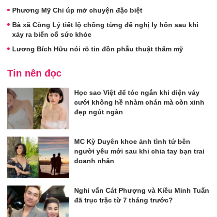
Phương Mỹ Chi úp mở chuyện đặc biệt
Bà xã Công Lý tiết lộ chồng từng đề nghị ly hôn sau khi
xảy ra biến cố sức khỏe
Lương Bích Hữu nói rõ tin đồn phẫu thuật thẩm mỹ
Tin nên đọc
Học sao Việt để tóc ngắn khi diện váy
cưới không hề nhàm chán mà còn xinh
đẹp ngút ngàn
MC Kỳ Duyên khoe ảnh tình tứ bên
người yêu mới sau khi chia tay bạn trai
doanh nhân
Nghi vấn Cát Phượng và Kiều Minh Tuấn
đã trục trặc từ 7 tháng trước?