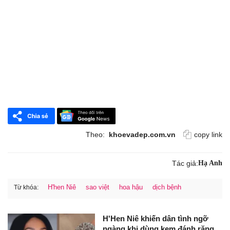
Theo:
khoevadep.com.vn
copy link
Tác giả:
Hạ Anh
H'hen Niê
sao việt
hoa hậu
dịch bệnh
Từ khóa:
H'Hen Niê khiến dân tình ngỡ
ngàng khi dùng kem đánh răng