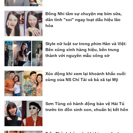
Đông Nhi tâm sự chuyện mẹ bỉm sữa,
dân tình "soi" ngay loạt dấu hiệu lão
hóa
Style nữ luật sư trong phim Hàn và Việt:
Bên xúng xính hàng hiệu, bên trung
thành với nguyên mẫu công sở
Xúc động khi xem lại khoảnh khắc cuối
cùng của NS Chí Tài và bà xã tại Mỹ
Sơn Tùng có hành động bảo vệ Hải Tú
trước tin đồn sinh con, chuẩn bị kết hôn