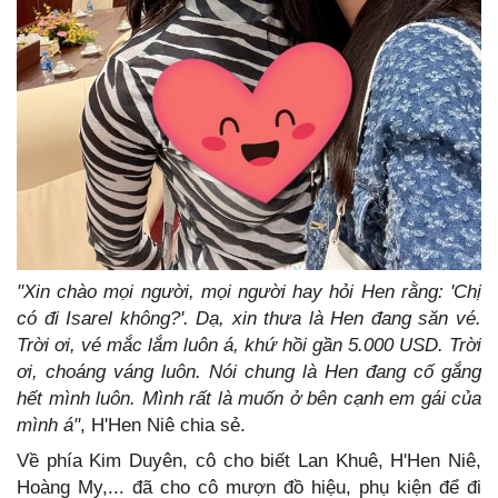
"Xin chào mọi người, mọi người hay hỏi Hen rằng: 'Chị
có đi Isarel không?'. Dạ, xin thưa là Hen đang săn vé.
Trời ơi, vé mắc lắm luôn á, khứ hồi gần 5.000 USD. Trời
ơi, choáng váng luôn. Nói chung là Hen đang cố gắng
hết mình luôn. Mình rất là muốn ở bên cạnh em gái của
mình á"
, H'Hen Niê chia sẻ.
Về phía Kim Duyên, cô cho biết Lan Khuê, H'Hen Niê,
Hoàng My,... đã cho cô mượn đồ hiệu, phụ kiện để đi