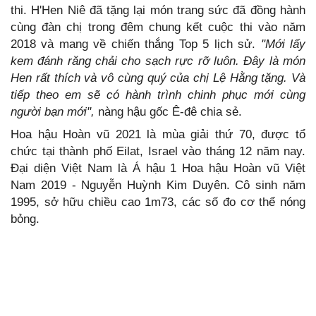
thi. H'Hen Niê đã tặng lại món trang sức đã đồng hành
cùng đàn chị trong đêm chung kết cuộc thi vào năm
2018 và mang về chiến thắng Top 5 lịch sử.
"Mới lấy
kem đánh răng chải cho sạch rực rỡ luôn. Đây là món
Hen rất thích và vô cùng quý của chị Lệ Hằng tặng. Và
tiếp theo em sẽ có hành trình chinh phục mới cùng
người bạn mới",
nàng hậu gốc Ê-đê chia sẻ.
Hoa hậu Hoàn vũ 2021 là mùa giải thứ 70, được tổ
chức tại thành phố Eilat, Israel vào tháng 12 năm nay.
Đại diện Việt Nam là Á hậu 1 Hoa hậu Hoàn vũ Việt
Nam 2019 - Nguyễn Huỳnh Kim Duyên. Cô sinh năm
1995, sở hữu chiều cao 1m73, các số đo cơ thể nóng
bỏng.