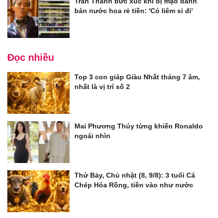
Trấn Thành bức xúc khi bị mạo danh
bán nước hoa rẻ tiền: 'Có liêm sỉ đi'
Đọc nhiều
Top 3 con giáp Giàu Nhất tháng 7 âm,
nhất là vị trí số 2
Mai Phương Thúy từng khiến Ronaldo
ngoái nhìn
Thứ Bảy, Chủ nhật (8, 9/8): 3 tuổi Cá
Chép Hóa Rồng, tiền vào như nước