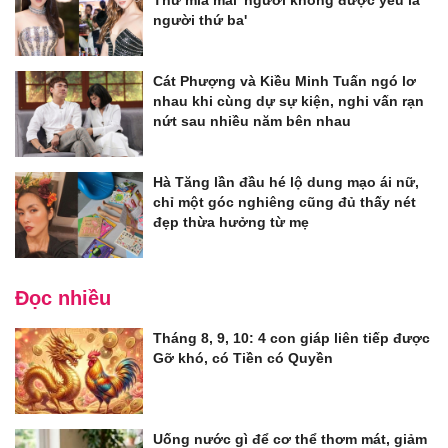
Thư mỉa mai 'người không được yêu là
người thứ ba'
Cát Phượng và Kiều Minh Tuấn ngó lơ
nhau khi cùng dự sự kiện, nghi vấn rạn
nứt sau nhiều năm bên nhau
Hà Tăng lần đầu hé lộ dung mạo ái nữ,
chỉ một góc nghiêng cũng đủ thấy nét
đẹp thừa hưởng từ mẹ
Đọc nhiều
Tháng 8, 9, 10: 4 con giáp liên tiếp được
Gỡ khó, có Tiền có Quyền
Uống nước gì để cơ thể thơm mát, giảm