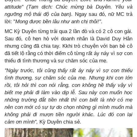
attitude" (Tạm dịch: Chúc mừng bà Duyên. Yêu và
ngưỡng mộ thái độ của bạn).
Ngay sau đó, nữ MC trả
lời: "
Mong được bền lâu như anh chị thôi!"
.
MC Kỳ Duyên từng trải qua 2 lần đò và có 2 cô con gái.
Sau đó, cô hẹn hò với doanh nhân là David Duy Hân
nhưng cũng đã chia tay. Kkhi trò chuyện với bạn bè cô
đã tiết lộ rằng có thời điểm cô từng rất áy náy vì sợ con
thiếu đi tình thương và sự chăm sóc của mẹ.
"Ngày trước, tôi cũng thấy rất áy náy vì sợ con thiếu
tình thương, sự chăm sóc của mẹ. Nhưng khi con lớn
rồi, tôi hỏi thì con nói rằng, con không hề thấy vậy vì
biết mẹ phải đi làm vào dịp lễ. Sau này con muốn học
những trường đắt tiền nhất thì con biết là nhờ có mẹ
nên con mới có sự tự do chọn những gì mình muốn mà
không phải đi mượn tiền người khác. Lúc đó con lại
cảm ơn mình",
Kỳ Duyên chia sẻ.