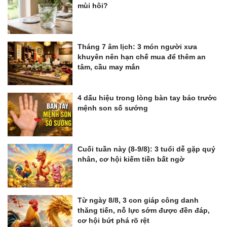
mùi hôi?
Tháng 7 âm lịch: 3 món người xưa
khuyên nên hạn chế mua để thêm an
tâm, cầu may mắn
4 dấu hiệu trong lòng bàn tay báo trước
mệnh son số sướng
Cuối tuần này (8-9/8): 3 tuổi dễ gặp quý
nhân, cơ hội kiếm tiền bất ngờ
Từ ngày 8/8, 3 con giáp công danh
thăng tiến, nỗ lực sớm được đền đáp,
cơ hội bứt phá rõ rệt