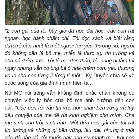
"2 con gái của tôi bây giờ đã học đại học, các con rất
ngoan, học hành chăm chỉ. Tôi đọc sách và biết rằng
đứa trẻ cần nhất là một người lớn yêu thương nó, người
đó không cần là bố mẹ, miễn là thực sự tin tưởng và
cho nó điểm dựa. Tôi là mẹ đơn thân, tôi cũng đi làm tối
ngày nhưng vẫn có ông bà ở nhà chăm con, yêu thương
và lo cho con từng li từng tí một"
, Kỳ Duyên chia sẻ về
cuộc sống của gia đình mình hiện tại.
Nữ MC nổi tiếng vẫn khẳng định chắc chắn không có
chuyện việc ly hôn của bố mẹ ảnh hưởng đến con
cái:
"Các con tôi vẫn tin vào hôn nhân bền vững và lấy
câu chuyện của mẹ để rút kinh nghiệm cho mình. Cha
mẹ sinh con trời sinh tính. Một đứa con gái của tôi rất
tin tưởng và những gì bền vững, lâu dài, nhưng ở một
góc độ nào đó, tôi muốn dạy con sự mạnh mẽ. Khi con