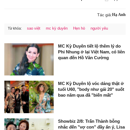
Tác giả:
Hạ Anh
sao việt
mc kỳ duyên
Hẹn hò
người yêu
Từ khóa:
MC Kỳ Duyên tiết lộ thêm lý do
Phi Nhung ở lại Việt Nam, có liên
quan đến Hồ Văn Cường
MC Kỳ Duyên lộ vóc dáng thật ở
tuổi U60, "body như gái 20" suốt
bao năm qua đã "biến mất"
Showbiz 2/8: Trấn Thành bỗng
nhắc đến "vợ con" đầy ẩn ý, Lisa