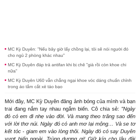
MC Kỳ Duyên: "Nếu bây giờ lấy chồng lại, tôi sẽ nói người đó
cho ngủ 2 phòng khác nhau"
MC Kỳ Duyên đáp trả antifan khi bị chê "già rồi còn khoe chi
nữa"
MC Kỳ Duyên U60 vẫn chẳng ngại khoe vóc dáng chuẩn chỉnh
trong áo tắm cắt xẻ táo bạo
Mới đây, MC Kỳ Duyên đăng ảnh bóng của mình và bạn
trai đang nắm tay nhau ngắm biển. Cô chia sẻ:
"Ngày
đó có em đi nhẹ vào đời. Và mang theo trăng sao đến
với lời thơ núi. Ngày đó có anh mơ lại mộng… Và se tơ
kết tóc - giam em vào lòng thôi. Ngày đó có say Duyên
vượt biển ngoài. Trùng dương ơi! Giữ kín cho lâu đài