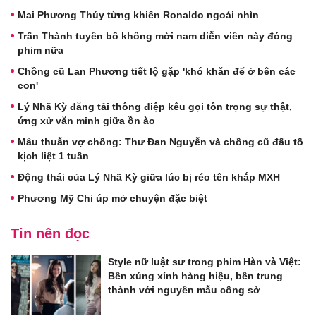
Mai Phương Thúy từng khiến Ronaldo ngoái nhìn
Trấn Thành tuyên bố không mời nam diễn viên này đóng
phim nữa
Chồng cũ Lan Phương tiết lộ gặp 'khó khăn để ở bên các
con'
Lý Nhã Kỳ đăng tải thông điệp kêu gọi tôn trọng sự thật,
ứng xử văn minh giữa ồn ào
Mâu thuẫn vợ chồng: Thư Đan Nguyễn và chồng cũ đấu tố
kịch liệt 1 tuần
Động thái của Lý Nhã Kỳ giữa lúc bị réo tên khắp MXH
Phương Mỹ Chi úp mở chuyện đặc biệt
Tin nên đọc
Style nữ luật sư trong phim Hàn và Việt:
Bên xúng xính hàng hiệu, bên trung
thành với nguyên mẫu công sở