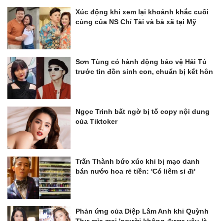
Xúc động khi xem lại khoảnh khắc cuối
cùng của NS Chí Tài và bà xã tại Mỹ
Sơn Tùng có hành động bảo vệ Hải Tú
trước tin đồn sinh con, chuẩn bị kết hôn
Ngọc Trinh bất ngờ bị tố copy nội dung
của Tiktoker
Trấn Thành bức xúc khi bị mạo danh
bán nước hoa rẻ tiền: 'Có liêm sỉ đi'
Phản ứng của Diệp Lâm Anh khi Quỳnh