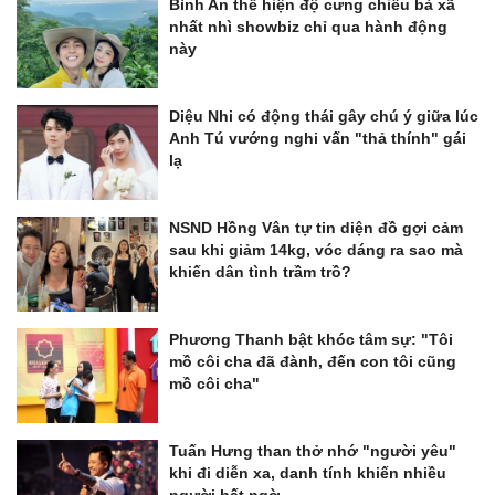
Bình An thể hiện độ cưng chiều bà xã
nhất nhì showbiz chỉ qua hành động
này
Diệu Nhi có động thái gây chú ý giữa lúc
Anh Tú vướng nghi vấn "thả thính" gái
lạ
NSND Hồng Vân tự tin diện đồ gợi cảm
sau khi giảm 14kg, vóc dáng ra sao mà
khiến dân tình trầm trồ?
Phương Thanh bật khóc tâm sự: "Tôi
mồ côi cha đã đành, đến con tôi cũng
mồ côi cha"
Tuấn Hưng than thở nhớ "người yêu"
khi đi diễn xa, danh tính khiến nhiều
người bất ngờ