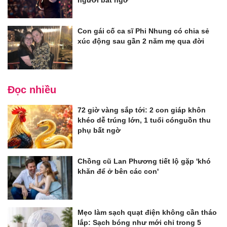
Con gái cố ca sĩ Phi Nhung có chia sẻ
xúc động sau gần 2 năm mẹ qua đời
Đọc nhiều
72 giờ vàng sắp tới: 2 con giáp khôn
khéo dễ trúng lớn, 1 tuổi cónguồn thu
phụ bất ngờ
Chồng cũ Lan Phương tiết lộ gặp 'khó
khăn để ở bên các con'
Mẹo làm sạch quạt điện không cần tháo
lắp: Sạch bóng như mới chỉ trong 5