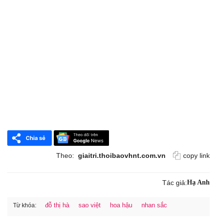
Theo:
giaitri.thoibaovhnt.com.vn
copy link
Tác giả:
Hạ Anh
đỗ thị hà
sao việt
hoa hậu
nhan sắc
Từ khóa: