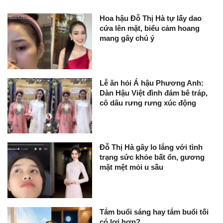
Hoa hậu Đỗ Thị Hà tự lấy dao
cứa lên mặt, biểu cảm hoang
mang gây chú ý
Lễ ăn hỏi Á hậu Phương Anh:
Dàn Hậu Việt đình đám bê tráp,
cô dâu rưng rưng xúc động
Đỗ Thị Hà gây lo lắng với tình
trạng sức khỏe bất ổn, gương
mặt mệt mỏi u sầu
Tắm buổi sáng hay tắm buổi tối
có lợi hơn?