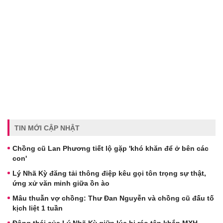
TIN MỚI CẬP NHẬT
Chồng cũ Lan Phương tiết lộ gặp 'khó khăn để ở bên các
con'
Lý Nhã Kỳ đăng tải thông điệp kêu gọi tôn trọng sự thật,
ứng xử văn minh giữa ồn ào
Mâu thuẫn vợ chồng: Thư Đan Nguyễn và chồng cũ đấu tố
kịch liệt 1 tuần
Động thái của Lý Nhã Kỳ giữa lúc bị réo tên khắp MXH