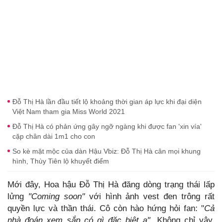
Đỗ Thị Hà lần đầu tiết lộ khoảng thời gian áp lực khi đại diện
Việt Nam tham gia Miss World 2021
Đỗ Thị Hà có phản ứng gây ngỡ ngàng khi được fan 'xin vía'
cặp chân dài 1m1 cho con
So kè mặt mộc của dàn Hậu Vbiz: Đỗ Thị Hà cân mọi khung
hình, Thùy Tiên lộ khuyết điểm
Mới đây, Hoa hậu Đỗ Thị Hà đăng dòng trạng thái lấp
lửng
"Coming soon"
với hình ảnh vest đen trông rất
quyền lực và thần thái. Cô còn hào hứng hỏi fan: "
Cả
nhà đoán xem sắp có gì đặc biệt ạ".
Không chỉ vậy,