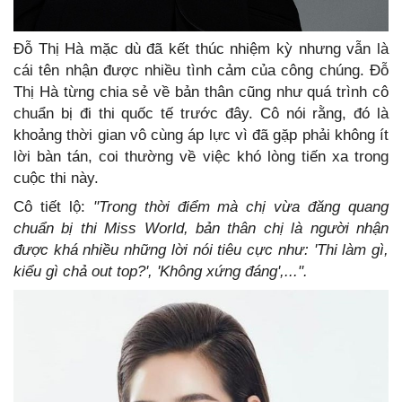
Đỗ Thị Hà mặc dù đã kết thúc nhiệm kỳ nhưng vẫn là
cái tên nhận được nhiều tình cảm của công chúng. Đỗ
Thị Hà từng chia sẻ về bản thân cũng như quá trình cô
chuẩn bị đi thi quốc tế trước đây. Cô nói rằng, đó là
khoảng thời gian vô cùng áp lực vì đã gặp phải không ít
lời bàn tán, coi thường về việc khó lòng tiến xa trong
cuộc thi này.
Cô tiết lộ:
"Trong thời điểm mà chị vừa đăng quang
chuẩn bị thi Miss World, bản thân chị là người nhận
được khá nhiều những lời nói tiêu cực như: 'Thi làm gì,
kiểu gì chả out top?', 'Không xứng đáng',...".