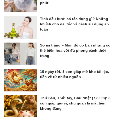
phút!
Tinh dầu bưởi có tác dụng gì? Những
lợi ích cho da, tóc và cách sử dụng an
toàn
Sơ mi trắng – Món đồ cơ bản nhưng có
thể biến hóa với đủ phong cách thời
trang
10 ngày tới: 3 con giáp mở kho tài lộc,
tiền về từ nhiều nguồn
Thứ Sáu, Thứ Bảy, Chủ Nhật (7,8,9/8): 3
con giáp giữ ví, chủ quan là mất tiền
không đáng