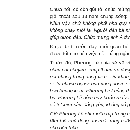
Chưa hết, cô còn gửi lời chúc mừn
giải thoát sau 13 năm chung sống:
Nhìn vậy chứ không phải nha quý v
không chạy mới lạ. Người đàn bà nh
giúp được đâu. Chúc mừng anh A được
Được biết trước đây, mối quan h
được tốt cho nên việc cô chẳng ngần 
Trước đó, Phương Lê chia sẻ về vi
nhau nói chuyện, chấp thuận sẽ dừng
nói chung trong công việc. Dù không
sẽ là những người bạn cùng chăm sóc
hơn không kém.
Phương Lê khẳng địn
ba. Phương Lê hôm nay bước ra từ 
có 3 'chim sâu' đáng yêu, không có g
Giờ Phương Lê chỉ muốn tập trung c
tâm thế chủ động, tự chủ trong cuộ
cho bản thân.