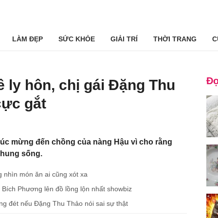
LÀM ĐẸP
SỨC KHỎE
GIẢI TRÍ
THỜI TRANG
C
Đọ
ly hôn, chị gái Đặng Thu
cực gắt
chúc mừng đến chồng của nàng Hậu vì cho rằng
chung sống.
 nhìn món ăn ai cũng xót xa
 Bích Phương lên đồ lồng lộn nhất showbiz
ăng đét nếu Đặng Thu Thảo nói sai sự thật