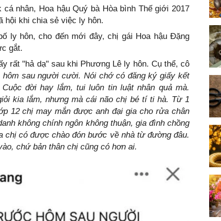
k cá nhân, Hoa hậu Quý bà Hòa bình Thế giới 2017
hội khi chia sẻ việc ly hôn.
ố ly hôn, cho đến mới đây, chị gái Hoa hậu Đặng
c gắt.
 rất "hả dạ" sau khi Phương Lê ly hôn. Cụ thể, cô
hôm sau người cười. Nói chớ có đăng ký giấy kết
Cuộc đời hay lắm, tui luôn tin luật nhân quả mà.
iỏi kia lắm, nhưng mà cái não chị bé tí ti hà. Từ 1
lớp 12 chị may mắn được anh đại gia cho rửa chân
danh không chính ngôn không thuận, gia đình chồng
a chị có được chào đón bước về nhà từ đường đâu.
vào, chứ bản thân chị cũng có hơn ai.