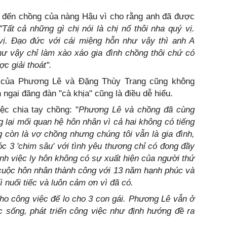
g đến chồng của nàng Hậu vì cho rằng anh đã được
"Tất cả những gì chị nói là chị nổ thôi nha quý vị.
ị. Đạo đức với cái miệng hỗn như vậy thì anh A
ư vậy chỉ làm xào xáo gia đình chồng thôi chứ có
 giải thoát".
ệ của Phương Lê và Đặng Thùy Trang cũng không
ngại đăng đàn "cà khịa" cũng là điều dễ hiểu.
ệc chia tay chồng: "
Phương Lê và chồng đã cùng
 lại mối quan hệ hôn nhân vì cả hai không có tiếng
 còn là vợ chồng nhưng chúng tôi vẫn là gia đình,
 3 'chim sâu' với tình yêu thương chỉ có đong đầy
h việc ly hôn không có sự xuất hiện của người thứ
cuộc hôn nhân thành công với 13 năm hạnh phúc và
ì nuối tiếc và luôn cảm ơn vì đã có.
ho công việc để lo cho 3 con gái. Phương Lê vẫn ở
c sống, phát triển công việc như định hướng đề ra