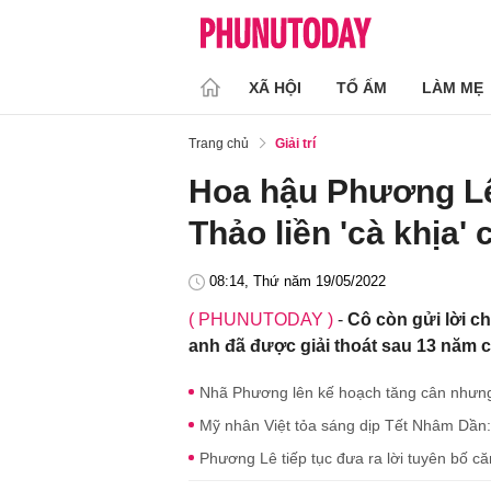
XÃ HỘI
TỔ ẤM
LÀM MẸ
Trang chủ
Giải trí
Hoa hậu Phương Lê 
Thảo liền 'cà khịa' 
08:14, Thứ năm 19/05/2022
( PHUNUTODAY )
-
Cô còn gửi lời 
anh đã được giải thoát sau 13 năm 
Nhã Phương lên kế hoạch tăng cân nhưng
Mỹ nhân Việt tỏa sáng dịp Tết Nhâm Dần:
Phương Lê tiếp tục đưa ra lời tuyên bố c