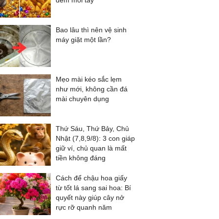
đếm mỏi tay
Bao lâu thì nên vệ sinh
máy giặt một lần?
Mẹo mài kéo sắc lẹm
như mới, không cần đá
mài chuyên dụng
Thứ Sáu, Thứ Bảy, Chủ
Nhật (7,8,9/8): 3 con giáp
giữ ví, chủ quan là mất
tiền không đáng
Cách để chậu hoa giấy
từ tốt lá sang sai hoa: Bí
quyết này giúp cây nở
rực rỡ quanh năm