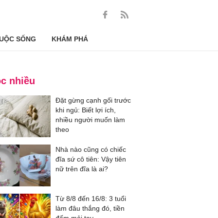
UỘC SỐNG
KHÁM PHÁ
c nhiều
Đặt gừng cạnh gối trước
khi ngủ: Biết lợi ích,
nhiều người muốn làm
theo
Nhà nào cũng có chiếc
đĩa sứ cô tiên: Vậy tiên
nữ trên đĩa là ai?
Từ 8/8 đến 16/8: 3 tuổi
làm đâu thắng đó, tiền