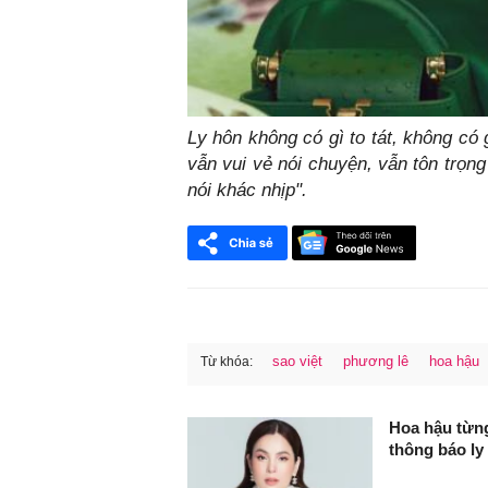
Ly hôn không có gì to tát, không có 
vẫn vui vẻ nói chuyện, vẫn tôn trọn
nói khác nhịp".
sao việt
phương lê
hoa hậu
Từ khóa:
FaceBook
Hoa hậu từng
thông báo ly