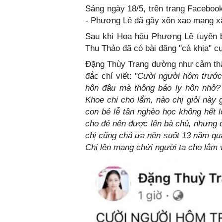
Sáng ngày 18/5, trên trang Faceboo
- Phương Lê đã gây xôn xao mạng xã 
Sau khi Hoa hậu Phương Lê tuyên b
Thu Thảo đã có bài đăng "cà khịa" cự
Đặng Thùy Trang dường như cảm thấy
đắc chí viết:
"Cười người hôm trước 
hôn đâu mà thông báo ly hôn nhở? 
Khoe chi cho lắm, nào chị giỏi này g
con bé lễ tân nghèo học không hết 
cho đẻ nên được lên bà chủ, nhưng 
chị cũng chả ưa nên suốt 13 năm qu
Chị lên mạng chửi người ta cho lắm 