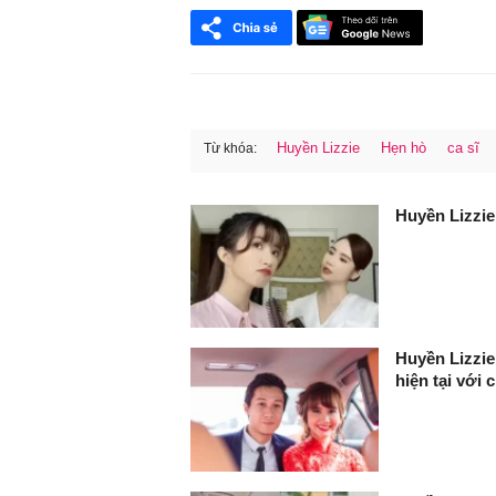
Huyền Lizzie
Hẹn hò
ca sĩ
Từ khóa:
FaceBook
Huyền Lizzie
Huyền Lizzie
hiện tại với 