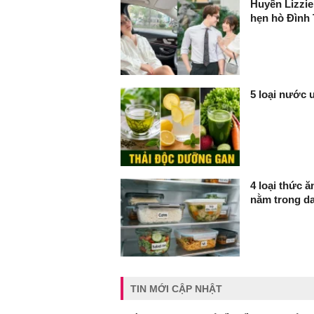
Huyền Lizzie 
hẹn hò Đình 
5 loại nước 
4 loại thức 
nằm trong d
TIN MỚI CẬP NHẬT