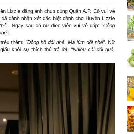
yền Lizzie đăng ảnh chụp cùng Quân A.P. Cô vui vẻ
ả đã dành nhận xét đặc biệt dành cho Huyền Lizzie
thê".
Ngay sau đó nữ diễn viên vui vẻ đáp:
"Công
 chứ".
 trêu thêm:
"Đồng hồ đôi nhé. Má lúm đôi nhé".
Nữ
iấu khỏi sự thích thú trả lời:
"Nhiều cái đôi quá,