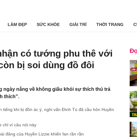
LÀM ĐẸP
SỨC KHỎE
GIẢI TRÍ
THỜI TRANG
C
Đọ
nhận có tướng phu thê với
còn bị soi dùng đồ đôi
ngày nắng về không giấu khỏi sự thích thú trả
h thích".
 tiếng khi bị đồn ác ý, nghi vấn Đình Tú đã cầu hôn Huyền
 chỉ vì câu nói này
bài đăng của Huyền Lizzie khiến fan rần rần