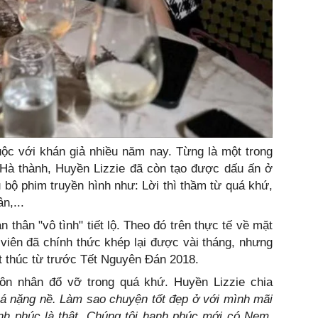
ộc với khán giả nhiều năm nay. Từng là một trong
 Hà thành, Huyền Lizzie đã còn tạo được dấu ấn ở
u bộ phim truyền hình như: Lời thì thầm từ quá khứ,
n,...
 thân "vô tình" tiết lộ. Theo đó trên thực tế về mặt
viên đã chính thức khép lại được vài tháng, nhưng
t thúc từ trước Tết Nguyên Đán 2018.
hôn nhân đổ vỡ trong quá khứ. Huyền Lizzie chia
á nặng nề. Làm sao chuyện tốt đẹp ở với mình mãi
ạnh phúc là thật. Chúng tôi hạnh phúc mới có Nem.