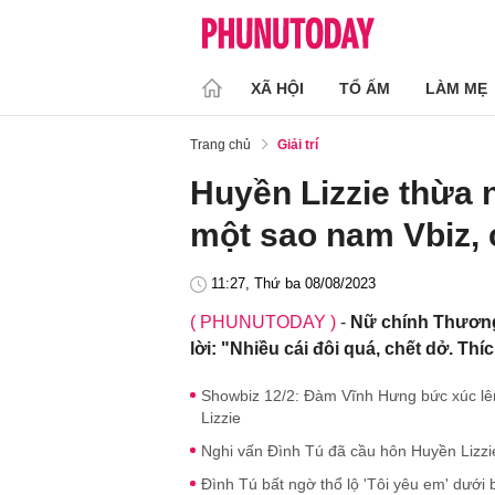
XÃ HỘI
TỔ ẤM
LÀM MẸ
Trang chủ
Giải trí
Huyền Lizzie thừa 
một sao nam Vbiz, 
11:27, Thứ ba 08/08/2023
( PHUNUTODAY )
-
Nữ chính Thương 
lời: "Nhiều cái đôi quá, chết dở. Thíc
Showbiz 12/2: Đàm Vĩnh Hưng bức xúc lên
Lizzie
Nghi vấn Đình Tú đã cầu hôn Huyền Lizzie
Đình Tú bất ngờ thổ lộ 'Tôi yêu em' dưới 