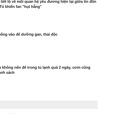
tiết lộ về mối quan hệ yêu đương hiện tại giữa tin đồn
Tú khiến fan "hụt hẫng"
uống vào để dưỡng gan, thải độc
ăn không nên để trong tủ lạnh quá 2 ngày, cơm cũng
anh sách