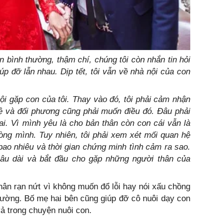
n bình thường, thậm chí, chúng tôi còn nhắn tin hỏi
úp đỡ lẫn nhau. Dịp tết, tôi vẫn về nhà nội của con
ội gặp con của tôi. Thay vào đó, tôi phải cảm nhận
ệ và đối phương cũng phải muốn điều đó. Đâu phải
ai. Vì mình yêu là cho bản thân còn con cái vẫn là
 lòng mình. Tuy nhiên, tôi phải xem xét mối quan hệ
 bao nhiêu và thời gian chứng minh tình cảm ra sao.
âu dài và bắt đầu cho gặp những người thân của
nhân rạn nứt vì không muốn đổ lỗi hay nói xấu chồng
hường. Bố mẹ hai bên cũng giúp đỡ cô nuôi dạy con
vả trong chuyện nuôi con.