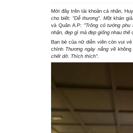
Mới đây trên tài khoản cá nhân, Hu
cho biết:
"Dễ thương". M
ột khán gi
và Quân A.P:
"Trông có tướng phu 
nhận, đẹp gì mà đẹp giống nhau thế
Bạn bè của nữ diễn viên còn vui vẻ
chính
Thương ngày nắng về
không g
chết dở. Thích thích".