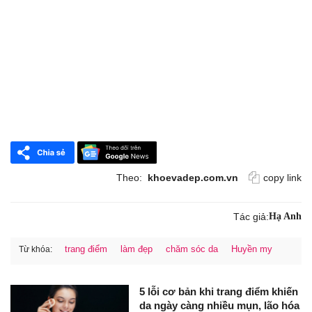
Theo:
khoevadep.com.vn
copy link
Tác giả:
Hạ Anh
trang điểm
làm đẹp
chăm sóc da
Huyền my
Từ khóa:
5 lỗi cơ bản khi trang điểm khiến
da ngày càng nhiều mụn, lão hóa