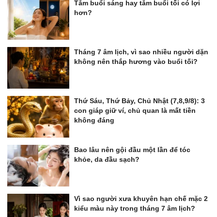
Tắm buổi sáng hay tắm buổi tối có lợi
hơn?
Tháng 7 âm lịch, vì sao nhiều người dặn
không nên thắp hương vào buổi tối?
Thứ Sáu, Thứ Bảy, Chủ Nhật (7,8,9/8): 3
con giáp giữ ví, chủ quan là mất tiền
không đáng
Bao lâu nên gội đầu một lần để tóc
khỏe, da đầu sạch?
Vì sao người xưa khuyên hạn chế mặc 2
kiểu màu này trong tháng 7 âm lịch?