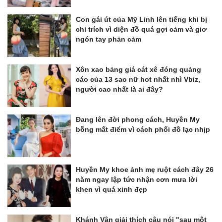
Con gái út của Mỹ Linh lên tiếng khi bị
chỉ trích vì diện đồ quá gợi cảm và giơ
ngón tay phản cảm
Xôn xao bảng giá cát xê đóng quảng
cáo của 13 sao nữ hot nhất nhì Vbiz,
người cao nhất là ai đây?
Đang lên đời phong cách, Huyền My
bỗng mất điểm vì cách phối đồ lạc nhịp
Huyền My khoe ảnh mẹ ruột cách đây 26
năm ngay lập tức nhận cơn mưa lời
khen vì quá xinh đẹp
Khánh Vân giải thích câu nói "sau một