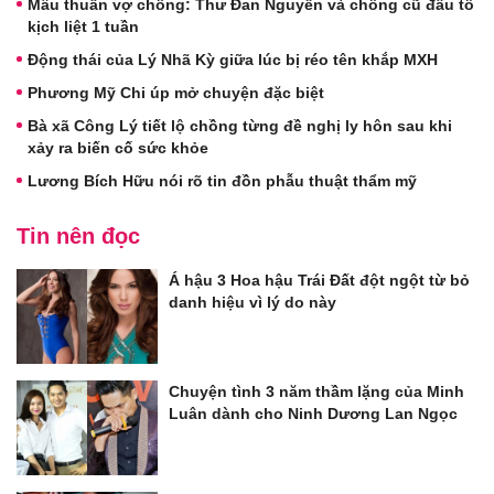
Mâu thuẫn vợ chồng: Thư Đan Nguyễn và chồng cũ đấu tố
kịch liệt 1 tuần
Động thái của Lý Nhã Kỳ giữa lúc bị réo tên khắp MXH
Phương Mỹ Chi úp mở chuyện đặc biệt
Bà xã Công Lý tiết lộ chồng từng đề nghị ly hôn sau khi
xảy ra biến cố sức khỏe
Lương Bích Hữu nói rõ tin đồn phẫu thuật thẩm mỹ
Tin nên đọc
Á hậu 3 Hoa hậu Trái Đất đột ngột từ bỏ
danh hiệu vì lý do này
Chuyện tình 3 năm thầm lặng của Minh
Luân dành cho Ninh Dương Lan Ngọc