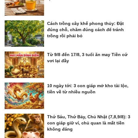
Cách trồng cây khế phong thủy: Đặt
đúng chỗ, chăm đúng cách để tránh
trồng rồi phải bỏ
Từ 9/8 đến 17/8, 3 tuổi ăn may Tiền cứ
vơi lại đầy
10 ngày tới: 3 con giáp mở kho tài lộc,
tiền về từ nhiều nguồn
Thứ Sáu, Thứ Bảy, Chủ Nhật (7,8,9/8): 3
con giáp giữ ví, chủ quan là mất tiền
không đáng