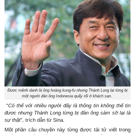
Được mệnh danh là ông hoàng kung-fu nhưng Thành Long lại từng bị
một người đàn ông Indonesia quấy rối ở khách sạn.
“
Có thể với nhiều người đây là thông tin không thể tin
được nhưng Thành Long từng bị đàn ông sàm sỡ lại là
sự thật
”, trích dẫn từ Sina.
Một phần câu chuyện này từng được tài tử viết trong