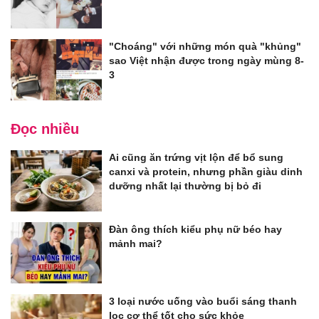
"Choáng" với những món quà "khủng"
sao Việt nhận được trong ngày mùng 8-
3
Đọc nhiều
Ai cũng ăn trứng vịt lộn để bổ sung
canxi và protein, nhưng phần giàu dinh
dưỡng nhất lại thường bị bỏ đi
Đàn ông thích kiểu phụ nữ béo hay
mảnh mai?
3 loại nước uống vào buổi sáng thanh
lọc cơ thể tốt cho sức khỏe