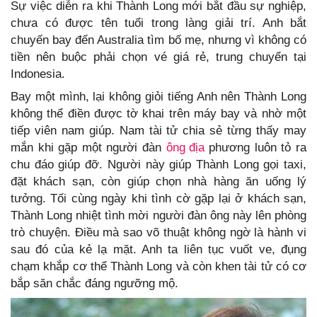
Sự việc diễn ra khi Thành Long mới bắt đầu sự nghiệp,
chưa có được tên tuổi trong làng giải trí. Anh bắt
chuyến bay đến Australia tìm bố mẹ, nhưng vì không có
tiền nên buộc phải chọn vé giá rẻ, trung chuyển tại
Indonesia.
Bay một mình, lại không giỏi tiếng Anh nên Thành Long
không thể điền được tờ khai trên máy bay và nhờ một
tiếp viên nam giúp. Nam tài tử chia sẻ từng thấy may
mắn khi gặp một người đàn
ông địa
phương luôn tỏ ra
chu đáo giúp đỡ. Người này giúp Thành Long gọi taxi,
đặt khách sạn, còn giúp chọn nhà hàng ăn uống lý
tưởng. Tối cùng ngày khi tình cờ gặp lại ở khách sạn,
Thành Long nhiệt tình mời người đàn ông này lên phòng
trò chuyện. Điều mà sao võ thuật không ngờ là hành vi
sau đó của kẻ lạ mặt. Anh ta liên tục vuốt ve, đụng
chạm khắp cơ thể Thành Long và còn khen tài tử có cơ
bắp săn chắc đáng ngưỡng mộ.