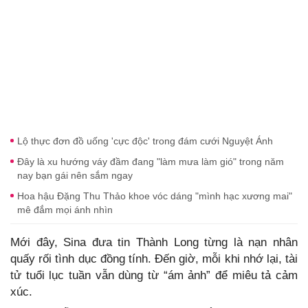
Lộ thực đơn đồ uống 'cực độc' trong đám cưới Nguyệt Ánh
Đây là xu hướng váy đầm đang "làm mưa làm gió" trong năm
nay bạn gái nên sắm ngay
Hoa hậu Đặng Thu Thảo khoe vóc dáng "mình hạc xương mai"
mê đắm mọi ánh nhìn
Mới đây, Sina đưa tin Thành Long từng là nạn nhân
quấy rối tình dục đồng tính. Đến giờ, mỗi khi nhớ lại, tài
tử tuổi lục tuần vẫn dùng từ “ám ảnh” để miêu tả cảm
xúc.