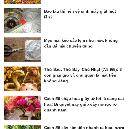
Bao lâu thì nên vệ sinh máy giặt một
lần?
Mẹo mài kéo sắc lẹm như mới, không
cần đá mài chuyên dụng
Thứ Sáu, Thứ Bảy, Chủ Nhật (7,8,9/8): 3
con giáp giữ ví, chủ quan là mất tiền
không đáng
Cách để chậu hoa giấy từ tốt lá sang sai
hoa: Bí quyết này giúp cây nở rực rỡ
quanh năm
Cách để cây kim tiền nhanh ra hoa, rước