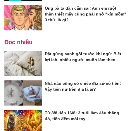
Ông bà ta dặn cấm sai: Anh em ruột,
thân thiết mấy cũng phải nhớ "kín mồm"
3 thứ, là gì?
Đọc nhiều
Đặt gừng cạnh gối trước khi ngủ: Biết
lợi ích, nhiều người muốn làm theo
Nhà nào cũng có chiếc đĩa sứ cô tiên:
Vậy tiên nữ trên đĩa là ai?
Từ 8/8 đến 16/8: 3 tuổi làm đâu thắng
đó, tiền đếm mỏi tay