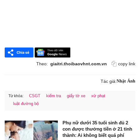
Theo:
giaitri.thoibaovhnt.com.vn
copy link
Tác giả:
Nhật Ánh
CSGT
kiểm tra
giấy tờ xe
xử phạt
Từ khóa:
luật đường bộ
Phụ nữ dưới 35 tuổi sinh đủ 2
con được thưởng tiền ở 21 tỉnh
thành: Ai không biết quá phí