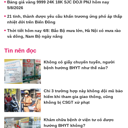
Bảng giá vàng 9999 24K 18K SJC DOJI PNJ hôm nay
5/8/2026
21 tỉnh, thành được yêu cầu khẩn trương ứng phó áp thấp
nhiệt đới trên Biển Đông
Thời tiết hôm nay 4/8: Bắc Bộ mưa lớn, Hà Nội có mưa rào
và dông, Nam Bộ ngày nắng
Tin nên đọc
Không có giấy chuyển tuyến, người
bệnh hưởng BHYT như thế nào?
Chỉ 3 trường hợp này không đội mũ bảo
hiểm khi tham gia giao thông, cũng
không bị CSGT xử phạt
Khám chữa bệnh ở viện tư có được
hưởng BHYT không?