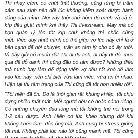
Thi nhạy cảm, có chút thất thường, cũng từng bị trầm
cảm sau sinh nên đôi lúc không kiểm soát được hành
động của mình. Nói vậy thôi chứ hôm đó mình và cả ê-
kíp đều gi.ật mình khi thấy Thi livestream. May mà có
bạn quản lý lên tắt kịp chứ không thì chắc cũng
mệt.
Việc duy nhất mình có thể giúp vợ lúc này chỉ là ở
bên cạnh để nói chuyện, trấn an tâm lý cho cô ấy thôi.
Vì bây giờ có muốn dắt Thi đi du lịch, đi đây đi đó, mua
quà để dỗ dành thì cũng đâu có làm được? Những điều
mà mình hay làm để động viên vợ đều rất khó để làm
vào lúc này, nên chỉ biết vừa làm việc, vừa an ủi nhau.
Hiện tại thì tâm trạng của Thi cũng đã tốt hơn nhiều rồi".
"Tôi hiện đã ổn. Đó là thời gian rất khủng khiếp, tôi chịu
đựng nhiều mất mát. Mỗi người đều có hoàn cảnh riêng.
Có những chuyện đau lòng mà tôi không thể nói trong
1-2 câu được. Anh Hiển có lúc khéo nhưng đôi khi
không khéo lắm, đàn ông mà. Anh cũng bị stress giống
tôi mà. Không phải lúc nào tôi cũng mạnh mẽ. Tôi cũng