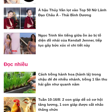
Á hậu Thúy Vân lọt vào Top 50 Nữ Lãnh
Đạo Châu Á - Thái Bình Dương
Ngọc Trinh lên tiếng giữa ồn ào bị tố
diện đồ nhái của Kendall Jenner, tiếp
tục gây bức xúc vì chi tiết này
Đọc nhiều
Cách trồng hành hoa (hành lá) trong
chậu để đẻ nhiều nhánh, trồng 1 lần thu
hái gần như quanh năm
Tuần 10-16/8: 2 con giáp dễ có cơ hội
tăng lương, 1 con giáp được cất nhắc
thăng chức