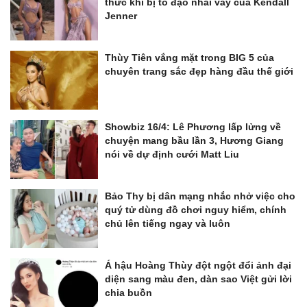
thức khi bị tố đạo nhái váy của Kendall
Jenner
Thùy Tiên vắng mặt trong BIG 5 của
chuyên trang sắc đẹp hàng đầu thế giới
Showbiz 16/4: Lê Phương lấp lửng về
chuyện mang bầu lần 3, Hương Giang
nói về dự định cưới Matt Liu
Bảo Thy bị dân mạng nhắc nhở việc cho
quý tử dùng đồ chơi nguy hiểm, chính
chủ lên tiếng ngay và luôn
Á hậu Hoàng Thùy đột ngột đổi ảnh đại
diện sang màu đen, dàn sao Việt gửi lời
chia buồn