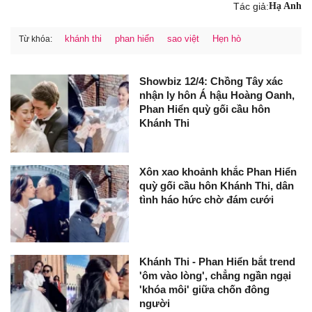
Tác giả:
Hạ Anh
khánh thi
phan hiển
sao việt
Hẹn hò
Từ khóa:
Showbiz 12/4: Chồng Tây xác
nhận ly hôn Á hậu Hoàng Oanh,
Phan Hiển quỳ gối cầu hôn
Khánh Thi
Xôn xao khoảnh khắc Phan Hiển
quỳ gối cầu hôn Khánh Thi, dân
tình háo hức chờ đám cưới
Khánh Thi - Phan Hiển bắt trend
'ôm vào lòng', chẳng ngần ngại
'khóa môi' giữa chốn đông
người