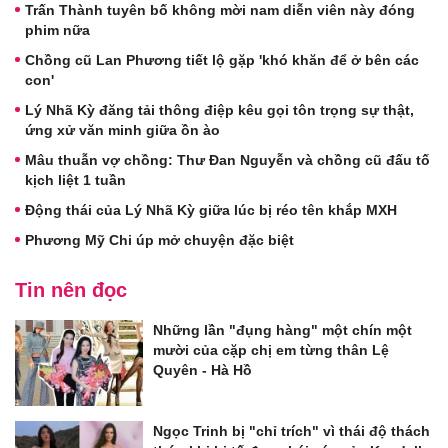
Trấn Thành tuyên bố không mời nam diễn viên này đóng
phim nữa
Chồng cũ Lan Phương tiết lộ gặp 'khó khăn để ở bên các
con'
Lý Nhã Kỳ đăng tải thông điệp kêu gọi tôn trọng sự thật,
ứng xử văn minh giữa ồn ào
Mâu thuẫn vợ chồng: Thư Đan Nguyễn và chồng cũ đấu tố
kịch liệt 1 tuần
Động thái của Lý Nhã Kỳ giữa lúc bị réo tên khắp MXH
Phương Mỹ Chi úp mở chuyện đặc biệt
Tin nên đọc
Những lần "đụng hàng" một chín một
mười của cặp chị em từng thân Lệ
Quyên - Hà Hồ
Ngọc Trinh bị "chỉ trích" vì thái độ thách