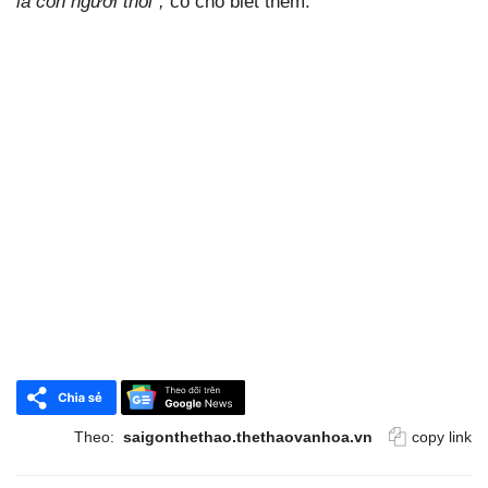
là con người thôi",
cô cho biết thêm.
Theo:
saigonthethao.thethaovanhoa.vn
copy link