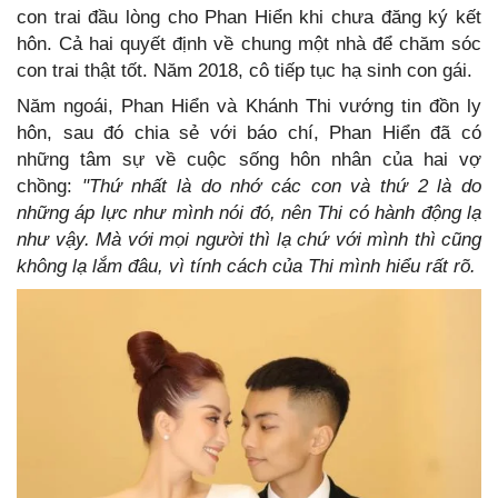
con trai đầu lòng cho Phan Hiển khi chưa đăng ký kết
hôn. Cả hai quyết định về chung một nhà để chăm sóc
con trai thật tốt. Năm 2018, cô tiếp tục hạ sinh con gái.
Năm ngoái, Phan Hiển và Khánh Thi vướng tin đồn ly
hôn, sau đó chia sẻ với báo chí, Phan Hiển đã có
những tâm sự về cuộc sống hôn nhân của hai vợ
chồng:
"Thứ nhất là do nhớ các con và thứ 2 là do
những áp lực như mình nói đó, nên Thi có hành động lạ
như vậy. Mà với mọi người thì lạ chứ với mình thì cũng
không lạ lắm đâu, vì tính cách của Thi mình hiểu rất rõ.