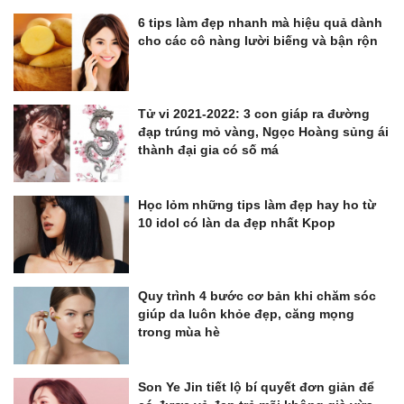
6 tips làm đẹp nhanh mà hiệu quả dành
cho các cô nàng lười biếng và bận rộn
Tử vi 2021-2022: 3 con giáp ra đường
đạp trúng mỏ vàng, Ngọc Hoàng sủng ái
thành đại gia có số má
Học lỏm những tips làm đẹp hay ho từ
10 idol có làn da đẹp nhất Kpop
Quy trình 4 bước cơ bản khi chăm sóc
giúp da luôn khỏe đẹp, căng mọng
trong mùa hè
Son Ye Jin tiết lộ bí quyết đơn giản để