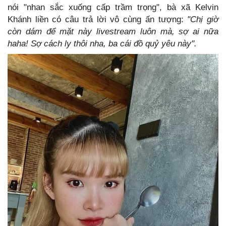
nói "nhan sắc xuống cấp trầm trọng", bà xã Kelvin
Khánh liền có câu trả lời vô cùng ấn tượng:
"Chị giờ
còn dám để mặt này livestream luôn mà, sợ ai nữa
haha! Sợ cách ly thôi nha, ba cái đồ quỷ yêu này".