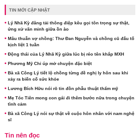
TIN MỚI CẬP NHẬT
Lý Nhã Kỳ đăng tải thông điệp kêu gọi tôn trọng sự thật,
ứng xử văn minh giữa ồn ào
Mâu thuẫn vợ chồng: Thư Đan Nguyễn và chồng cũ đấu tố
kịch liệt 1 tuần
Động thái của Lý Nhã Kỳ giữa lúc bị réo tên khắp MXH
Phương Mỹ Chi úp mở chuyện đặc biệt
Bà xã Công Lý tiết lộ chồng từng đề nghị ly hôn sau khi
xảy ra biến cố sức khỏe
Lương Bích Hữu nói rõ tin đồn phẫu thuật thẩm mỹ
Mẹ Tóc Tiên mong con gái đi thêm bước nữa trong chuyện
tình cảm
Bà xã Công Lý nói sự thật về cuộc hôn nhân với nam nghệ
sĩ
Tin nên đọc