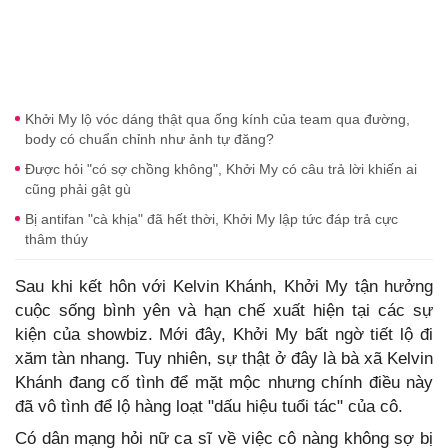
Khởi My lộ vóc dáng thật qua ống kính của team qua đường,
body có chuẩn chỉnh như ảnh tự đăng?
Được hỏi "có sợ chồng không", Khởi My có câu trả lời khiến ai
cũng phải gật gù
Bị antifan "cà khịa" đã hết thời, Khởi My lập tức đáp trả cực
thâm thúy
Sau khi kết hôn với Kelvin Khánh, Khởi My tận hưởng
cuộc sống bình yên và hạn chế xuất hiện tại các sự
kiện của showbiz. Mới đây, Khởi My bất ngờ tiết lộ đi
xăm tàn nhang. Tuy nhiên, sự thật ở đây là bà xã Kelvin
Khánh đang cố tình để mặt mộc nhưng chính điều này
đã vô tình để lộ hàng loạt "dấu hiệu tuổi tác" của cô.
Có dân mạng hỏi nữ ca sĩ về việc cô nàng không sợ bị