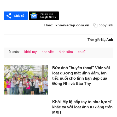
Theo:
khoevadep.com.vn
copy link
Tác giả:
Hạ Anh
khởi my
sao việt
hình xăm
ca sĩ
Từ khóa:
Bức ảnh "huyền thoại" Vbiz với
loạt gương mặt đình đám, fan
tiếc nuối cho tình bạn đẹp của
Đông Nhi và Bảo Thy
Khởi My lộ bắp tay to như lực sĩ
khác xa với loạt ảnh tự đăng trên
MXH