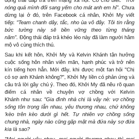
động thái đáp trả trên mạng xã hội. Cô cho biết:
“Trời
nóng quá mình đổi sang yếm cho mát anh em hỉ”.
Chưa
dừng lại ở đó, trên Facebook cá nhân, Khởi My viết
tiếp:
"Team chanh dây, tắc, nho ùa vô đây. Tôi tin rằng
bức tường này sẽ bền vững theo từng tháng
năm”.
Động thái đáp trả khéo léo này đã làm người hâm
mộ vô cùng thích thú.
Sau khi kết hôn, Khởi My và Kelvin Khánh tận hưởng
cuộc sống hôn nhân viên mãn, hạnh phúc và trở nên
kín tiếng hơn hẳn. Mới đây, khi được một fan hỏi "Chị
có sợ anh Khánh không?", Khởi My liền có phản ứng và
câu trả lời gây chú ý. Theo đó, Khởi My đã nêu rõ quan
điểm cá nhân về chuyện vợ chồng với Kelvin
Khánh như sau:
"Gia đình nhà chị là vậy nè: vợ chồng
sống tôn trọng lẫn nhau, yêu thương nhau, chứ không
'kèo trên kèo dưới gì hết. Tự nhiên vợ chồng sống
chung nhà, ngày nào cũng gặp mặt mà đứa này sợ đứa
kia là sao?