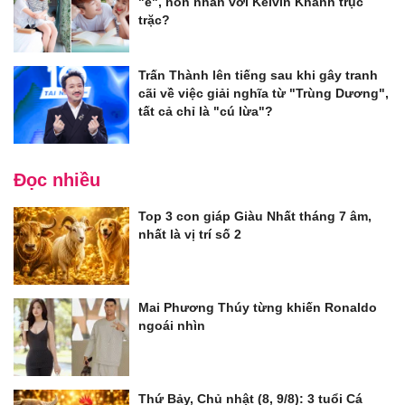
"ế", hôn nhân với Kelvin Khánh trục
trặc?
Trấn Thành lên tiếng sau khi gây tranh
cãi về việc giải nghĩa từ "Trùng Dương",
tất cả chỉ là "cú lừa"?
Đọc nhiều
Top 3 con giáp Giàu Nhất tháng 7 âm,
nhất là vị trí số 2
Mai Phương Thúy từng khiến Ronaldo
ngoái nhìn
Thứ Bảy, Chủ nhật (8, 9/8): 3 tuổi Cá