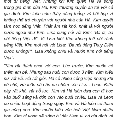
một từ tiếng Việt. Nhưng khi Kim quen Hà và sống
trong gia đình của Hà, Kim thường xuyên ăn tối với cả
gia đình. Kim luôn cảm thấy căng thẳng và hồi hộp vì
không thể trò chuyện với người nhà của Hà. Kim quyết
tâm học tiếng Việt. Phát âm rất khó, nhất là với người
nước ngoài như Kim. Lisa cũng nói với Kim: "Ba ơi, ba
nói tiếng Việt đi". Vì Lisa biết Kim không thể nói rành
tiếng Việt. Kim mới nói với Lisa: "Ba nói tiếng Thụy Điển
được không?". Lisa không chịu và muốn Kim nói tiếng
Việt".
"Kim rất thích chơi với con. Lúc trước, Kim muốn có
thêm em bé. Nhưng sau nuôi con được 3 năm, Kim hiểu
sự vất vả. Hà rất giỏi. Hà có nhiều công việc nhưng khi
về nhà, Hà luôn nấu ăn và chăm sóc Lisa - Leon. Điều
này rất khó, rất nỗ lực. Kim và Hà luôn đưa con đi học
vào buổi sáng và đón con vào buổi chiều. Lisa và Leon
có nhiều hoạt động trong ngày. Kim và Hà luôn cố tham
gia cùng con. Kim muốn hiểu văn hoá Việt Nam nhiều
hơn. Kim hi vọng sẽ sống ở Việt Nam vì có gia đình và