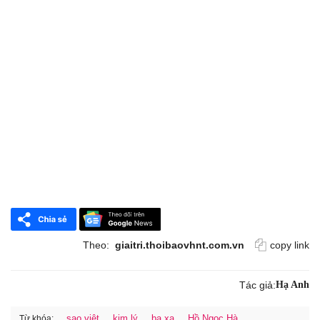
Theo:
giaitri.thoibaovhnt.com.vn
copy link
Tác giả:
Hạ Anh
sao việt
kim lý
ba xa
Hồ Ngọc Hà
Từ khóa: