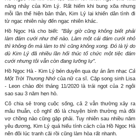
năng nhảy của Kim Lý. Rất hiếm khi bung xõa nhưng
mỗi lần thể hiện bản thân, Kim Lý lại khiến dân tình đi
từ ngạc nhiên này đến ngạc nhiên khác.
Hồ Ngọc Hà cho biết:
"Bây giờ cũng không biết phải
làm đám cưới như thế nào. Làm một cái đám cưới nhỏ
thì không ổn mà làm to thì cũng không xong. Đó là lý do
dù Kim Lý đã nhiều lần hối thúc tổ chức một tiệc đám
cưới nhưng tôi vẫn còn đang lưỡng lự".
Hồ Ngọc Hà - Kim Lý bén duyên qua dự án âm nhạc
Cả
Một Trời Thương Nhớ
của nữ ca sĩ. Cặp song sinh Lisa
- Leon chào đời tháng 11/2020 là trái ngọt của 2 ngôi
sao sau 3 năm hẹn hò.
Cô chia sẻ trong cuộc sống, cả 2 vẫn thường xảy ra
mâu thuẫn, cô nghĩ đó là chuyện bình thường mà đôi
vợ chồng nào cũng gặp phải. Tuy nhiên sau nhiều năm
yêu đương, Kim Lý quá hiểu tính cách của Hồ Ngọc Hà
nên đôi lúc tranh cãi rồi cũng làm hòa rất nhanh.