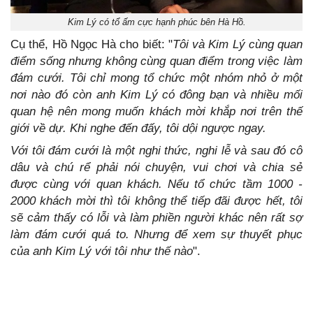
Kim Lý có tổ ấm cực hạnh phúc bên Hà Hồ.
Cụ thể, Hồ Ngọc Hà cho biết: "
Tôi và Kim Lý cùng quan
điểm sống nhưng không cùng quan điểm trong việc làm
đám cưới. Tôi chỉ mong tổ chức một nhóm nhỏ ở một
nơi nào đó còn anh Kim Lý có đông bạn và nhiều mối
quan hệ nên mong muốn khách mời khắp nơi trên thế
giới về dự. Khi nghe đến đấy, tôi dội ngược ngay.
Với tôi đám cưới là một nghi thức, nghi lễ và sau đó cô
dâu và chú rể phải nói chuyện, vui chơi và chia sẻ
được cùng với quan khách. Nếu tổ chức tầm 1000 -
2000 khách mời thì tôi không thể tiếp đãi được hết, tôi
sẽ cảm thấy có lỗi và làm phiền người khác nên rất sợ
làm đám cưới quá to. Nhưng để xem sự thuyết phục
của anh Kim Lý với tôi như thế nào
".