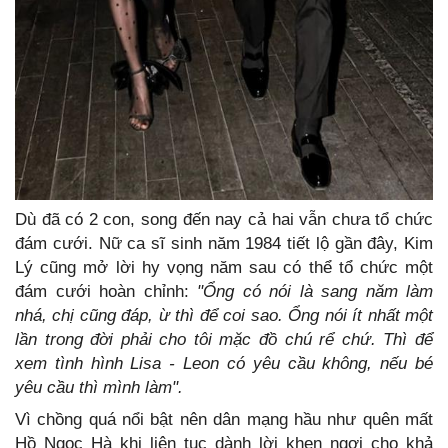
Dù đã có 2 con, song đến nay cả hai vẫn chưa tổ chức
đám cưới. Nữ ca sĩ sinh năm 1984 tiết lộ gần đây, Kim
Lý cũng mở lời hy vọng năm sau có thể tổ chức một
đám cưới hoàn chỉnh:
"Ổng có nói là sang năm làm
nhá, chị cũng đáp, ừ thì để coi sao. Ổng nói ít nhất một
lần trong đời phải cho tôi mặc đồ chú rể chứ. Thì để
xem tình hình Lisa - Leon có yêu cầu không, nếu bé
yêu cầu thì mình làm".
Vì chồng quá nổi bật nên dân mạng hầu như quên mất
Hồ Ngọc Hà khi liên tục dành lời khen ngợi cho khả