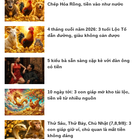
Chép Hóa Rồng, tiền vào như nước
4 tháng cuối năm 2026: 3 tuổi Lộc Tổ
dẫn đường, giàu không cản được
5 kiểu bà sẵn sàng cặp kè với đàn ông
có tiền
10 ngày tới: 3 con giáp mở kho tài lộc,
tiền về từ nhiều nguồn
Thứ Sáu, Thứ Bảy, Chủ Nhật (7,8,9/8): 3
con giáp giữ ví, chủ quan là mất tiền
không đáng