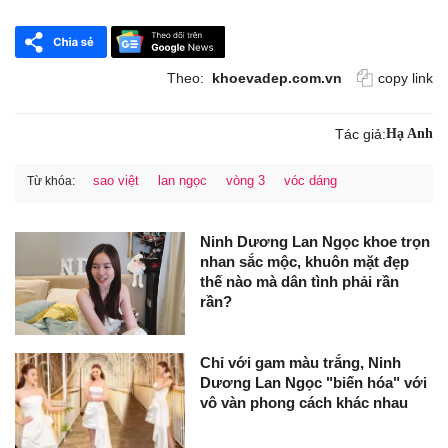
Theo:
khoevadep.com.vn
copy link
Tác giả:
Hạ Anh
sao việt
lan ngọc
vòng 3
vóc dáng
Từ khóa:
Ninh Dương Lan Ngọc khoe trọn
nhan sắc mộc, khuôn mặt đẹp
thế nào mà dân tình phải rần
rần?
Chỉ với gam màu trắng, Ninh
Dương Lan Ngọc "biến hóa" với
vô vàn phong cách khác nhau