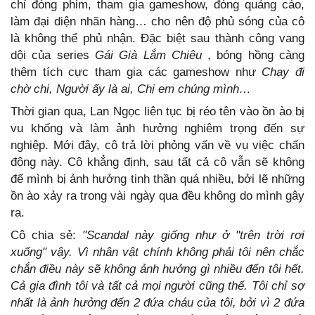
chỉ đóng phim, tham gia gameshow, đóng quảng cáo,
làm đại diện nhãn hàng… cho nên độ phủ sóng của cô
là không thể phủ nhận. Đặc biệt sau thành công vang
dội của series
Gái Già Lắm Chiêu
, bóng hồng càng
thêm tích cực tham gia các gameshow như
Chạy đi
chờ chi, Người ấy là ai, Chị em chúng mình…
Thời gian qua, Lan Ngọc liên tục bị réo tên vào ồn ào bị
vu khống và làm ảnh hưởng nghiêm trọng đến sự
nghiệp. Mới đây, cô trả lời phỏng vấn về vụ việc chấn
động này. Cô khẳng định, sau tất cả cô vẫn sẽ không
để mình bị ảnh hưởng tinh thần quá nhiều, bởi lẽ những
ồn ào xảy ra trong vài ngày qua đều không do mình gây
ra.
Cô chia sẻ:
"Scandal này giống như ở "trên trời rơi
xuống" vậy. Vì nhân vật chính không phải tôi nên chắc
chắn điều này sẽ không ảnh hưởng gì nhiều đến tôi hết.
Cả gia đình tôi và tất cả mọi người cũng thế. Tôi chỉ sợ
nhất là ảnh hưởng đến 2 đứa cháu của tôi, bởi vì 2 đứa