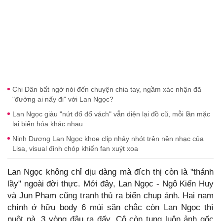
Chi Dân bất ngờ nói đến chuyện chia tay, ngầm xác nhận đã
"đường ai nấy đi" với Lan Ngọc?
Lan Ngọc giàu "nứt đố đổ vách" vẫn diện lại đồ cũ, mỗi lần mặc
lại biến hóa khác nhau
Ninh Dương Lan Ngọc khoe clip nhảy nhót trên nền nhạc của
Lisa, visual đỉnh chóp khiến fan xuýt xoa
Lan Ngọc không chỉ dịu dàng mà đích thị còn là "thánh
lầy" ngoài đời thực. Mới đây, Lan Ngọc - Ngô Kiến Huy
và Jun Phạm cũng tranh thủ ra biển chụp ảnh. Hai nam
chính ở hữu body 6 múi săn chắc còn Lan Ngọc thì
nuột nà, 3 vòng đâu ra đấy. Cô còn tung luôn ảnh gốc