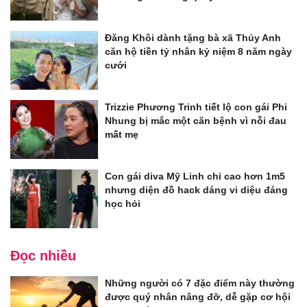
Đăng Khôi dành tặng bà xã Thủy Anh
căn hộ tiền tỷ nhân kỷ niệm 8 năm ngày
cưới
Trizzie Phương Trinh tiết lộ con gái Phi
Nhung bị mắc một căn bệnh vì nỗi đau
mất mẹ
Con gái diva Mỹ Linh chỉ cao hơn 1m5
nhưng diện đồ hack dáng vi diệu đáng
học hỏi
Đọc nhiều
Những người có 7 đặc điểm này thường
được quý nhân nâng đỡ, dễ gặp cơ hội