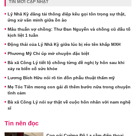
TIN MỚI CẬP NHẬT
Lý Nhã Kỳ đăng tải thông điệp kêu gọi tôn trọng sự thật,
ứng xử văn minh giữa ồn ào
Mâu thuẫn vợ chồng: Thư Đan Nguyễn và chồng cũ đấu tố
kịch liệt 1 tuần
Động thái của Lý Nhã Kỳ giữa lúc bị réo tên khắp MXH
Phương Mỹ Chi úp mở chuyện đặc biệt
Bà xã Công Lý tiết lộ chồng từng đề nghị ly hôn sau khi
xảy ra biến cố sức khỏe
Lương Bích Hữu nói rõ tin đồn phẫu thuật thẩm mỹ
Mẹ Tóc Tiên mong con gái đi thêm bước nữa trong chuyện
tình cảm
Bà xã Công Lý nói sự thật về cuộc hôn nhân với nam nghệ
sĩ
Tin nên đọc
Con gái Cường Đô La cầm điện thoại