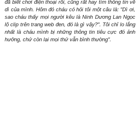
đã biết chơi điện thoại rồi, cũng rất hay tìm thông tin về
dì của mình. Hôm đó cháu có hỏi tôi một câu là: "Dì ơi,
sao cháu thấy mọi người kêu là Ninh Dương Lan Ngọc
lộ clip trên trang web đen, đó là gì vậy?". Tôi chỉ lo lắng
nhất là cháu mình bị những thông tin tiêu cực đó ảnh
hưởng, chứ còn lại mọi thứ vẫn bình thường".