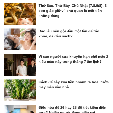
Thứ Sáu, Thứ Bảy, Chủ Nhật (7,8,9/8): 3
con giáp giữ ví, chủ quan là mất tiền
không đáng
Bao lâu nên gội đầu một lần để tóc
khỏe, da đầu sạch?
Vì sao người xưa khuyên hạn chế mặc 2
kiểu màu này trong tháng 7 âm lịch?
Cách để cây kim tiền nhanh ra hoa, rước
may mắn vào nhà
Điều hòa để 26 hay 28 độ tiết kiệm điện
hơn? Nhiều người đang hiểu sai